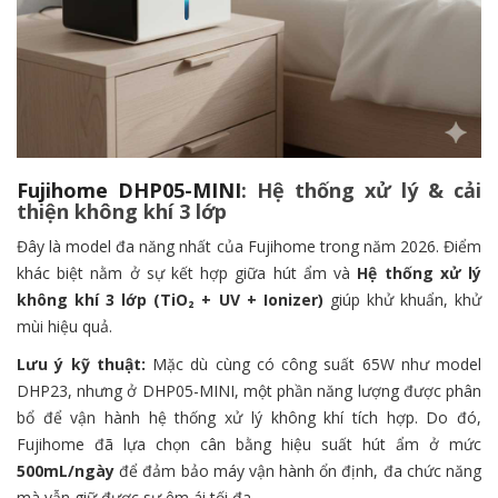
Fujihome DHP05-MINI
: Hệ thống xử lý & cải
thiện không khí 3 lớp
Đây là model đa năng nhất của Fujihome trong năm 2026. Điểm
khác biệt nằm ở sự kết hợp giữa hút ẩm và
Hệ thống xử lý
không khí 3 lớp (TiO₂ + UV + Ionizer)
giúp khử khuẩn, khử
mùi hiệu quả.
Lưu ý kỹ thuật:
Mặc dù cùng có công suất 65W như model
DHP23, nhưng ở DHP05-MINI, một phần năng lượng được phân
bổ để vận hành hệ thống xử lý không khí tích hợp. Do đó,
Fujihome đã lựa chọn cân bằng hiệu suất hút ẩm ở mức
500mL/ngày
để đảm bảo máy vận hành ổn định, đa chức năng
mà vẫn giữ được sự êm ái tối đa.