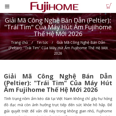
Giải Mã Công Nghệ Bán Dẫn (Peltier):
"Trái Tim" Của Máy Hút Ẩm Fujihome
Thế Hệ Mới 2026
Trang chủ
Tin tức
Giải Mã Công Nghệ Bán Dẫn
(Peltier): "Trái Tim" Của Máy Hút Ẩm Fujihome Thế Hệ Mới
2026
Giải Mã Công Nghệ Bán Dẫn
(Peltier): "Trái Tim" Của Máy Hút
Ẩm Fujihome Thế Hệ Mới 2026
Tình trạng nồm ẩm kéo dài tại Việt Nam không chỉ gây hư hỏng
đồ đạc mà còn ảnh hưởng trực tiếp đến sức khỏe hô hấp. Để
giải quyết triệt để vấn đề này trong không gian nhỏ, Fujihome