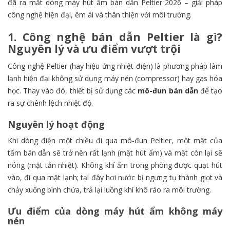
đã ra mắt dòng máy hút ẩm bán dẫn Peltier 2026 – giải pháp
công nghệ hiện đại, êm ái và thân thiện với môi trường.
1. Công nghệ bán dẫn Peltier là gì?
Nguyên lý và ưu điểm vượt trội
Công nghệ Peltier (hay hiệu ứng nhiệt điện) là phương pháp làm
lạnh hiện đại không sử dụng máy nén (compressor) hay gas hóa
học. Thay vào đó, thiết bị sử dụng các
mô-đun bán dẫn
để tạo
ra sự chênh lệch nhiệt độ.
Nguyên lý hoạt động
Khi dòng điện một chiều đi qua mô-đun Peltier, một mặt của
tấm bán dẫn sẽ trở nên rất lạnh (mặt hút ẩm) và mặt còn lại sẽ
nóng (mặt tản nhiệt). Không khí ẩm trong phòng được quạt hút
vào, đi qua mặt lạnh; tại đây hơi nước bị ngưng tụ thành giọt và
chảy xuống bình chứa, trả lại luồng khí khô ráo ra môi trường.
Ưu điểm của dòng máy hút ẩm không máy
nén