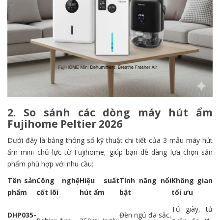
2. So sánh các dòng máy hút ẩm
Fujihome Peltier 2026
Dưới đây là bảng thông số kỹ thuật chi tiết của 3 mẫu máy hút
ẩm mini chủ lực từ Fujihome, giúp bạn dễ dàng lựa chọn sản
phẩm phù hợp với nhu cầu:
Tên sản
Công nghệ
Hiệu suất
Tính năng nổi
Không gian
phẩm
cốt lõi
hút ẩm
bật
tối ưu
Tủ giày, tủ
DHP035-
Đèn ngủ đa sắc,