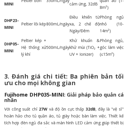
Peltier đơn
350mL/ngày
quần áo (1-
MINI
cảm ứng, 32dB
8m²)
Điều khiển từ
Phòng ngủ
DHP23-
Peltier lõi kép
800mL/ngày
xa, 2 chế độ
nhỏ (10-
MINI
Ngày/Đêm
14m²)
Peltier kép +
Khử khuẩn &
Phòng ngủ,
DHP05-
Hệ thống xử
500mL/ngày
khử mùi (TiO₂ +
góc làm việc
MINI
lý khí
UV + Ionizer)
(≤15m²)
3. Đánh giá chi tiết: Ba phiên bản tối
ưu cho mọi không gian
Fujihome DHP035-MINI
: Giải pháp bảo quản cá
nhân
Với công suất chỉ
27W
và độ ồn cực thấp
32dB
, đây là "vệ sĩ"
hoàn hảo cho tủ quần áo, tủ giày hoặc bàn làm việc. Thiết kế
tích hợp đèn ngủ đa sắc và màn hình LED cảm ứng giúp thiết bị