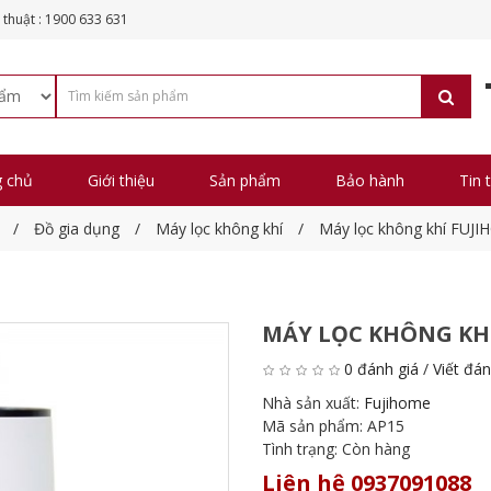
 thuật : 1900 633 631
g chủ
Giới thiệu
Sản phẩm
Bảo hành
Tin 
Đồ gia dụng
Máy lọc không khí
Máy lọc không khí FUJ
MÁY LỌC KHÔNG KHÍ
0 đánh giá
/
Viết đán
Nhà sản xuất:
Fujihome
Mã sản phẩm:
AP15
Tình trạng:
Còn hàng
Liên hệ 0937091088