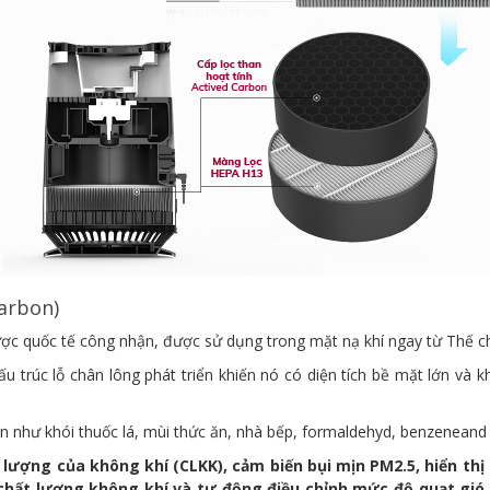
Carbon)
 được quốc tế công nhận, được sử dụng trong mặt nạ khí ngay từ Thế ch
 cấu trúc lỗ chân lông phát triển khiến nó có diện tích bề mặt lớn 
ạn như khói thuốc lá, mùi thức ăn, nhà bếp, formaldehyd, benzeneand 
 lượng của không khí (CLKK), cảm biến bụi mịn PM2.5, hiển thị
chất lượng không khí và tự động điều chỉnh mức độ quạt gió