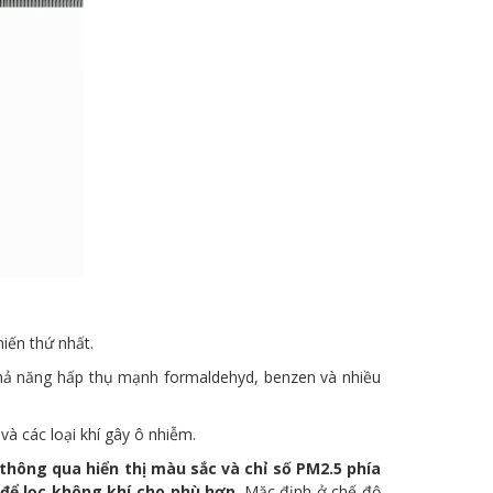
iến thứ nhất.
và khả năng hấp thụ mạnh formaldehyd, benzen và nhiều
và các loại khí gây ô nhiễm.
 thông qua hiển thị màu sắc và chỉ số PM2.5 phía
 để lọc không khí cho phù hợp
. Mặc định ở chế độ