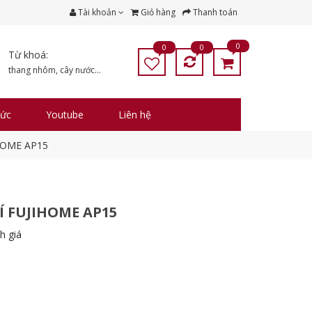
Tài khoản
Giỏ hàng
Thanh toán
0
0
0
Từ khoá:
thang nhôm
,
cây nước
...
tức
Youtube
Liên hệ
IHOME AP15
 FUJIHOME AP15
h giá