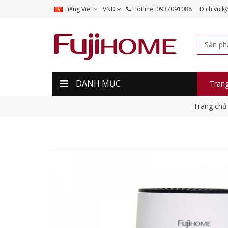
Tiếng Việt
VND
Hotline: 0937091088
Dịch vụ kỹ
DANH MỤC
Tran
Trang chủ