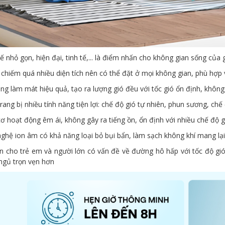
kế nhỏ gọn, hiện đại, tinh tế,... là điểm nhấn cho không gian sống của 
chiếm quá nhiều diện tích nên có thể đặt ở mọi không gian, phù hợp 
ng làm mát hiệu quả, tạo ra lượng gió đều với tốc gió ổn định, khôn
rang bị nhiều tính năng tiện lợi: chế độ gió tự nhiên, phun sương, chế 
ơ hoạt động êm ái, không gây ra tiếng ồn, ổn định với nhiều chế độ g
ghệ ion âm có khả năng loại bỏ bụi bẩn, làm sạch không khí mang lại
àn cho trẻ em và người lớn có vấn đề về đường hô hấp với tốc độ gió
 ngủ trọn vẹn hơn