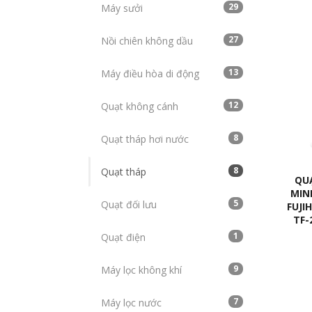
29
Máy sưởi
27
Nồi chiên không dầu
13
Máy điều hòa di động
12
Quạt không cánh
8
Quạt tháp hơi nước
8
Quạt tháp
QU
MIN
5
Quạt đối lưu
FUJ
TF-
1
Quạt điện
9
Máy lọc không khí
7
Máy lọc nước