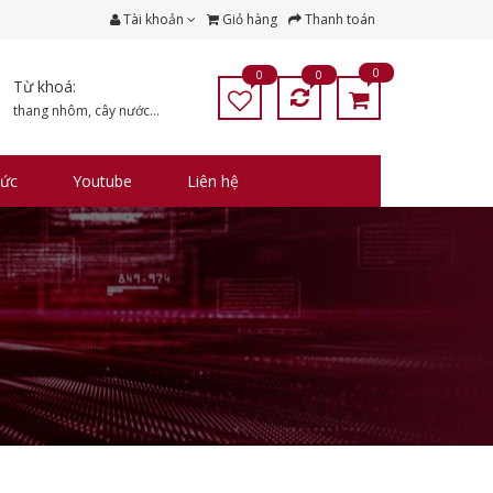
Tài khoản
Giỏ hàng
Thanh toán
0
0
0
Từ khoá:
thang nhôm
,
cây nước
...
tức
Youtube
Liên hệ