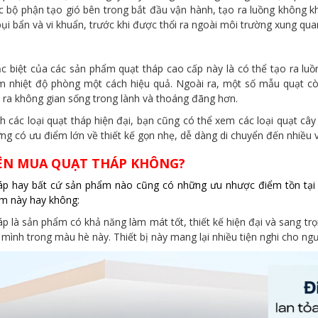
c bộ phận tạo gió bên trong bắt đầu vận hành, tạo ra luồng không k
bụi bẩn và vi khuẩn, trước khi được thổi ra ngoài môi trường xung qua
c biệt của các sản phẩm quạt tháp cao cấp này là có thể tạo ra luồn
m nhiệt độ phòng một cách hiệu quả. Ngoài ra, một số mẫu quạt cò
o ra không gian sống trong lành và thoáng đãng hơn.
 các loại quạt tháp hiện đại, bạn cũng có thể xem các loại quạt cây
g có ưu điểm lớn về thiết kế gọn nhẹ, dễ dàng di chuyển đến nhiều v
ÊN MUA QUẠT THÁP KHÔNG?
áp hay bất cứ sản phẩm nào cũng có những ưu nhược điểm tồn tại
m này hay không:
p là sản phẩm có khả năng làm mát tốt, thiết kế hiện đại và sang trọ
 mình trong màu hè này. Thiết bị này mang lại nhiều tiện nghi cho n