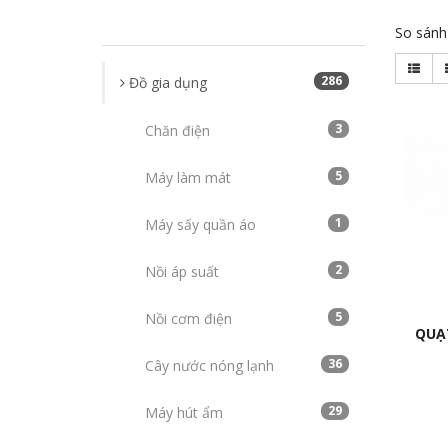
So sánh 
286
Đồ gia dụng
3
Chăn điện
5
Máy làm mát
1
Máy sấy quần áo
2
Nồi áp suất
5
Nồi cơm điện
QUẠ
36
Cây nước nóng lạnh
29
Máy hút ẩm