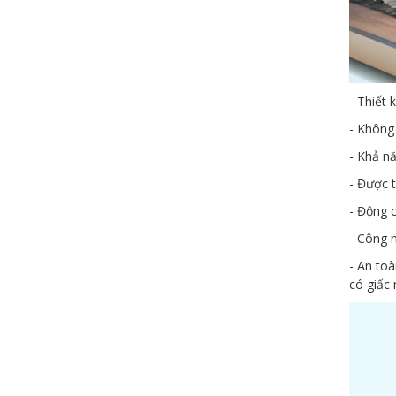
- Thiết 
- Không 
- Khả nă
- Được t
- Động c
- Công n
- An to
có giấc