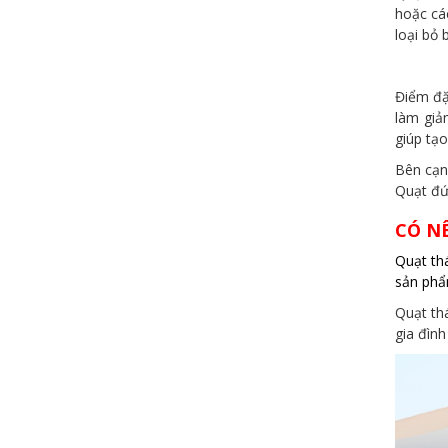
hoặc cá
loại bỏ 
Điểm đặ
làm giả
giúp tạ
Bên cạnh
Quạt đứn
CÓ N
Quạt th
sản phẩ
Quạt thá
gia đình