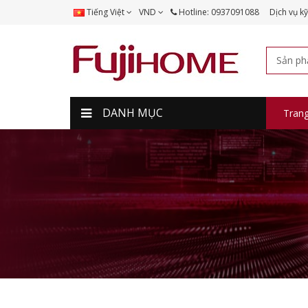
Tiếng Việt
VND
Hotline: 0937091088
Dịch vụ kỹ
DANH MỤC
Tran