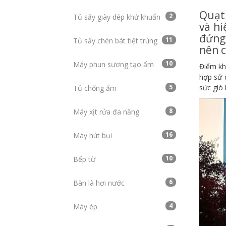
Quạt 
2
Tủ sấy giày dép khử khuẩn
và hi
đứng
11
Tủ sấy chén bát tiệt trùng
nên c
10
Máy phun sương tạo ẩm
Điểm kh
hợp sử 
sức gió 
5
Tủ chống ẩm
8
Máy xịt rửa đa năng
16
Máy hút bụi
10
Bếp từ
6
Bàn là hơi nước
4
Máy ép