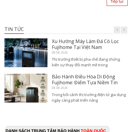
Tiếp tục
TIN TỨC
Vì Sao Không Khí Trong Nhà Cần
Lưu Ý? Giải Pháp Giảm Bụi Mịn
07.08.2026
I. Vì Sao Không Khí Trong Nhà Cũng Cần
Chú Ý? Nhiều người thường cho
Hướng Dẫn Lắp Đặt Ống Xả Khí
Nóng Điều Hòa Di Động Fujihome
2026
07.08.2026
Trong bối cảnh nhu cầu làm mát linh hoạt
cho căn hộ và không gian nhỏ