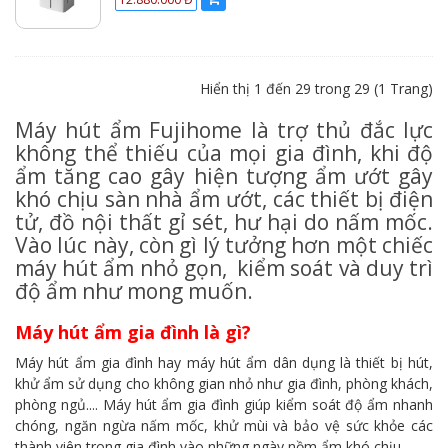
Hiển thị 1 đến 29 trong 29 (1 Trang)
Máy hút ẩm Fujihome là trợ thủ đắc lực
không thể thiếu của mọi gia đình, khi độ
ẩm tăng cao gây hiện tượng ẩm ướt gây
khó chịu sàn nhà ẩm ướt, các thiết bị điện
tử, đồ nội thất gỉ sét, hư hại do nấm mốc.
Vào lúc này, còn gì lý tưởng hơn một chiếc
máy hút ẩm nhỏ gọn, kiểm soát và duy trì
độ ẩm như mong muốn.
Máy hút ẩm gia đình là gì?
Máy hút ẩm gia đình hay máy hút ẩm dân dụng là thiết bị hút,
khử ẩm sử dụng cho không gian nhỏ như gia đình, phòng khách,
phòng ngủ.... Máy hút ẩm gia đình giúp kiểm soát độ ẩm nhanh
chóng, ngăn ngừa nấm mốc, khử mùi và bảo vệ sức khỏe các
thành viên trong gia đình vào những ngày nồm ẩm khó chịu.