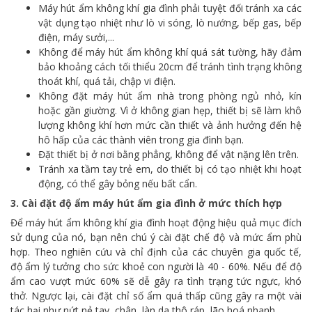
Máy hút ẩm không khí gia đình phải tuyệt đối tránh xa các
vật dụng tạo nhiệt như lò vi sóng, lò nướng, bếp gas, bếp
điện, máy sưởi,...
Không để máy hút ẩm không khí quá sát tường, hãy đảm
bảo khoảng cách tối thiểu 20cm để tránh tình trạng không
thoát khí, quá tải, chập vi điện.
Không đặt máy hút ẩm nhà trong phòng ngủ nhỏ, kín
hoặc gần giường. Vì ở không gian hẹp, thiết bị sẽ làm khô
lượng không khí hơn mức cần thiết và ảnh hưởng đến hệ
hô hấp của các thành viên trong gia đình bạn.
Đặt thiết bị ở nơi bằng phẳng, không để vật nặng lên trên.
Tránh xa tầm tay trẻ em, do thiết bị có tạo nhiệt khi hoạt
động, có thể gây bỏng nếu bất cẩn.
3. Cài đặt độ ẩm máy hút ẩm gia đình ở mức thích hợp
Để máy hút ẩm không khí gia đình hoạt động hiệu quả mục đích
sử dụng của nó, bạn nên chú ý cài đặt chế độ và mức ẩm phù
hợp. Theo nghiên cứu và chỉ định của các chuyên gia quốc tế,
độ ẩm lý tưởng cho sức khoẻ con người là 40 - 60%. Nếu để độ
ẩm cao vượt mức 60% sẽ dễ gây ra tình trạng tức ngực, khó
thở. Ngược lại, cài đặt chỉ số ẩm quá thấp cũng gây ra một vài
tác hại như nứt nẻ tay, chân, làn da thô ráp, lão hoá nhanh,...