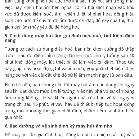
Bạn cũng không nên để cửa mở khi bật máy hút ẩm trong nhà.
Việc này khiến hơi ẩm bên ngoài có cơ hội xâm nhập vào khu
vực đã được kiểm soát ẩm, khiến thiết bị phải hoạt động hiệu
suất cao hơn để duy trì độ ẩm được cài đặt, dễ gây quá tải, thời
gian dài làm máy yếu đi, dễ hỏng hóc.
5. Cách dùng máy hút ẩm gia đình hiệu quả, tiết kiệm điện
năng
Tương tự cách sử dụng điều hoà, bạn nên chọn cường độ thấp
trước, sau đó điều chỉnh tăng dần lên mức ẩm lý tưởng sau 10
phút khởi động máy, lúc thiết bị đã làm việc ổn định. Thao tác
này giúp máy hoạt động tốt và bền hơn, góp phần tiết kiệm điện
năng so với việc cài đặt chế độ xử lý ẩm mạnh ngay từ ban đầu.
Hơn thế nữa, bạn không nên tắt máy hút ẩm dân dụng chỉ ngay
sau khi đạt được mức ẩm lý tưởng. Việc này phá vỡ sự cân bằng
ẩm trong không khí và khiến ngôi nhà của bạn về lại nguyên
trạng chỉ sau 15 phút. Vì vậy, hãy để thiết bị tiếp tục hoạt động
trong một khoảng thời gian nhất định, nhằm kiểm soát ẩm hiệu
quả nhất.
6. Bảo dưỡng và vệ sinh định kỳ máy hút ẩm nhỏ
Để máy hút ẩm gia đình hoạt động lâu bền và hiệu quả, tuỳ vào