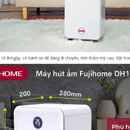
16 lít/ngày, có bánh xe dễ dàng di chuyển, tính thẩm mỹ cao, đặt t