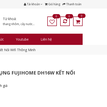
Tài khoản
Giỏ hàng
Thanh toán
0
0
0
Từ khoá:
thang nhôm
,
cây nước
...
tức
Youtube
Liên hệ
t Nối Wifi Thông Minh
ỤNG FUJIHOME DH16W KẾT NỐI
h giá