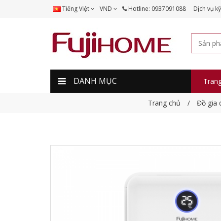
Tiếng Việt
VND
Hotline: 0937091088
Dịch vụ kỹ
DANH MỤC
Tran
Trang chủ
Đồ gia