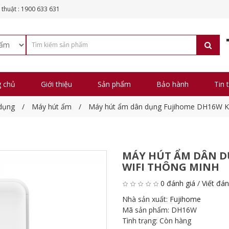
 thuật : 1900 633 631
g chủ
Giới thiệu
Sản phẩm
Bảo hành
Tin 
 dụng
Máy hút ẩm
Máy hút ẩm dân dụng Fujihome DH16W Kế
MÁY HÚT ẨM DÂN D
WIFI THÔNG MINH
0 đánh giá
/
Viết đán
Nhà sản xuất:
Fujihome
Mã sản phẩm:
DH16W
Tình trạng:
Còn hàng