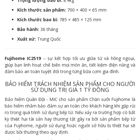
Trọng lượng bao bì:
8.4kg
Kích thước sản phẩm:
700 × 400 × 65 mm
Kích thước bao bì:
785 × 485 × 125 mm
Bảo hành:
36 tháng
Xuất xứ:
Trung Quốc
Fujihome IC2519
– sự kết hợp tối ưu giữa từ và hồng ngoại,
giúp bạn linh hoạt chế biến mọi món ăn, tiết kiệm điện năng và
đảm bảo an toàn tuyệt đối trong từng bữa cơm gia đình.
BẢO HIỂM TRÁCH NHIỆM SẢN PHẨM CHO NGƯỜI
SỬ DỤNG TRỊ GIÁ 1 TỶ ĐỒNG
Bảo hiểm Quân Đội - MIC cho sản phẩm Chăn sưởi Fujihome là
bảo hiểm nhằm bảo đảm sự an toàn cho khách hàng khi gặp rủi
ro trong quá trình sử dụng bếp từ. Nếu xảy ra trường hợp có bất
kỳ thiệt hại tài sản hay thương tật gây ra bởi sản phẩm bếp từ
của Fujihome, người sử dụng hoặc người sở hữu bị thiệt hại sẽ
được bồi thường theo quy định.