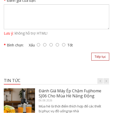
Đánh giá của bạn:
Lưu ý:
không hỗ trợ HTML!
Bình chọn:
Xấu
Tốt
Tiếp tục
TIN TỨC
Đánh Giá Máy Ép Chậm Nguyên
Quả Fujihome SJ16 Mùa Hè
06.08.2026
Mùa hè luôn là thời điểm nhu cầu đối với
các thiết bị phục vụ đồ uống