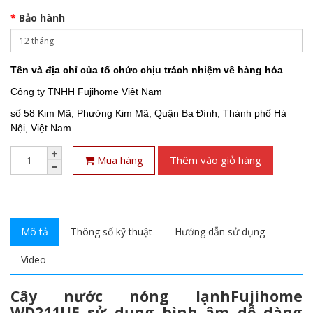
Bảo hành
Tên và địa chỉ của tổ chức chịu trách nhiệm về hàng hóa
Công ty TNHH Fujihome Việt Nam
số 58 Kim Mã, Phường Kim Mã, Quận Ba Đình, Thành phố Hà
Nội, Việt Nam
Mua hàng
Thêm vào giỏ hàng
Mô tả
Thông số kỹ thuật
Hướng dẫn sử dụng
Video
Cây nước nóng lạnhFujihome
WD211UE sử dụng bình âm dễ dàng