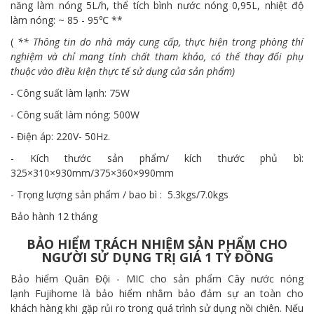
năng làm nóng 5L/h, thể tích bình nước nóng 0,95L, nhiệt độ
làm nóng: ~ 85 - 95℃ **
(
** Thông tin do nhà máy cung cấp, thực hiện trong phòng thí
nghiệm và chỉ mang tính chất tham khảo, có thể thay đổi phụ
thuộc vào điều kiện thực tế sử dụng của sản phẩm)
- Công suất làm lạnh: 75W
- Công suất làm nóng: 500W
- Điện áp: 220V- 50Hz.
- Kích thước sản phẩm/ kích thước phủ bì:
325×310×930mm/375×360×990mm
- Trọng lượng sản phẩm / bao bì : 5.3kgs/7.0kgs
Bảo hành 12 tháng
BẢO HIỂM TRÁCH NHIỆM SẢN PHẨM CHO
NGƯỜI SỬ DỤNG TRỊ GIÁ 1 TỶ ĐỒNG
Bảo hiểm Quân Đội - MIC cho sản phẩm Cây nước nóng
lạnh Fujihome là bảo hiểm nhằm bảo đảm sự an toàn cho
khách hàng khi gặp rủi ro trong quá trình sử dụng nồi chiên. Nếu