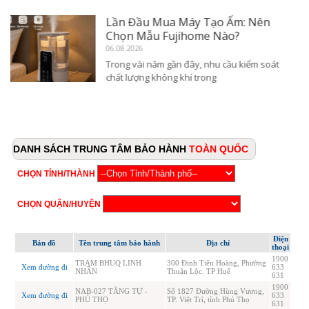
Máy Pha Trà Fujihome TB503T
Tinh Tế Cho Không Gian Sống
2026
05.08.2026
Trong xu hướng thiết kế nội thất hiện đại
năm 2026, các thiết bị gia