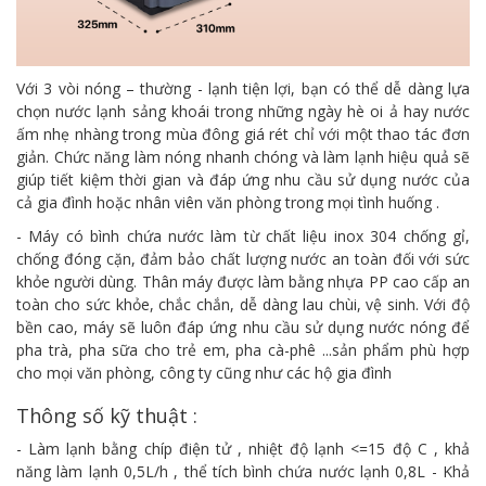
Với 3 vòi nóng – thường - lạnh tiện lợi, bạn có thể dễ dàng lựa
chọn nước lạnh sảng khoái trong những ngày hè oi ả hay nước
ấm nhẹ nhàng trong mùa đông giá rét chỉ với một thao tác đơn
giản. Chức năng làm nóng nhanh chóng và làm lạnh hiệu quả sẽ
giúp tiết kiệm thời gian và đáp ứng nhu cầu sử dụng nước của
cả gia đình hoặc nhân viên văn phòng trong mọi tình huống .
- Máy có bình chứa nước làm từ chất liệu inox 304 chống gỉ,
chống đóng cặn, đảm bảo chất lượng nước an toàn đối với sức
khỏe người dùng. Thân máy được làm bằng nhựa PP cao cấp an
toàn cho sức khỏe, chắc chắn, dễ dàng lau chùi, vệ sinh. Với độ
bền cao, máy sẽ luôn đáp ứng nhu cầu sử dụng nước nóng để
pha trà, pha sữa cho trẻ em, pha cà-phê ...sản phẩm phù hợp
cho mọi văn phòng, công ty cũng như các hộ gia đình
Thông số kỹ thuật :
- Làm lạnh bằng chíp điện tử , nhiệt độ lạnh <=15 độ C , khả
năng làm lạnh 0,5L/h , thể tích bình chứa nước lạnh 0,8L - Khả