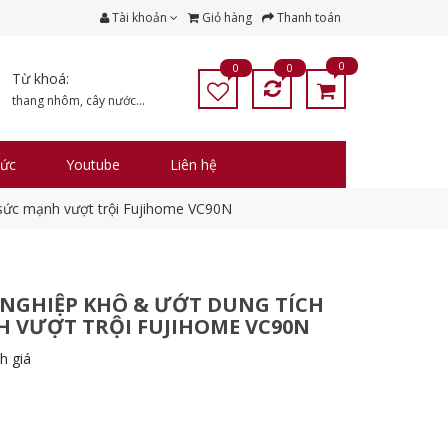
Tài khoản
Giỏ hàng
Thanh toán
0
0
0
Từ khoá:
thang nhôm
,
cây nước
...
tức
Youtube
Liên hệ
, sức mạnh vượt trội Fujihome VC90N
 NGHIỆP KHÔ & ƯỚT DUNG TÍCH
H VƯỢT TRỘI FUJIHOME VC90N
h giá