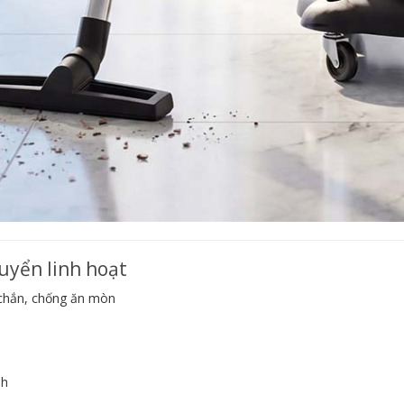
huyển linh hoạt
 chắn, chống ăn mòn
nh