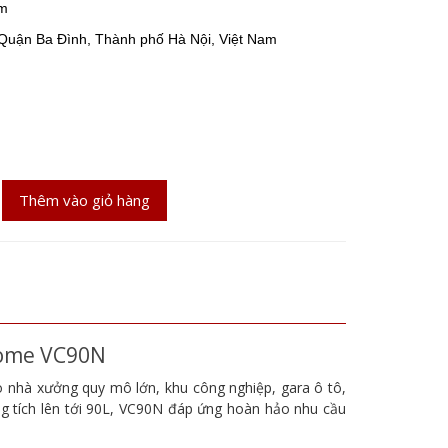
am
Quận Ba Đình, Thành phố Hà Nội, Việt Nam
Thêm vào giỏ hàng
ihome VC90N
o nhà xưởng quy mô lớn, khu công nghiệp, gara ô tô,
ng tích lên tới 90L, VC90N đáp ứng hoàn hảo nhu cầu