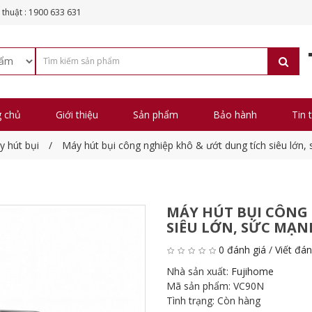
 thuật : 1900 633 631
g chủ
Giới thiệu
Sản phẩm
Bảo hành
Tin 
 hút bụi
Máy hút bụi công nghiệp khô & ướt dung tích siêu lớn
MÁY HÚT BỤI CÔNG
SIÊU LỚN, SỨC MẠN
0 đánh giá
/
Viết đán
Nhà sản xuất:
Fujihome
Mã sản phẩm:
VC90N
Tình trạng:
Còn hàng