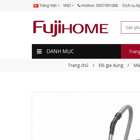
Tiếng Việt
VND
Hotline: 0937091088
Dịch vụ kỹ
DANH MỤC
Tran
Trang chủ
Đồ gia dụng
Máy