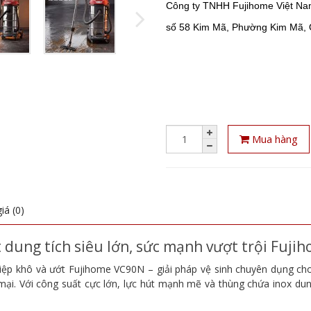
Công ty TNHH Fujihome Việt N
số 58 Kim Mã, Phường Kim Mã, 
Mua hàng
iá (0)
 dung tích siêu lớn, sức mạnh vượt trội Fuj
hiệp khô và ướt Fujihome VC90N – giải pháp vệ sinh chuyên dụng ch
g mại. Với công suất cực lớn, lực hút mạnh mẽ và thùng chứa inox du