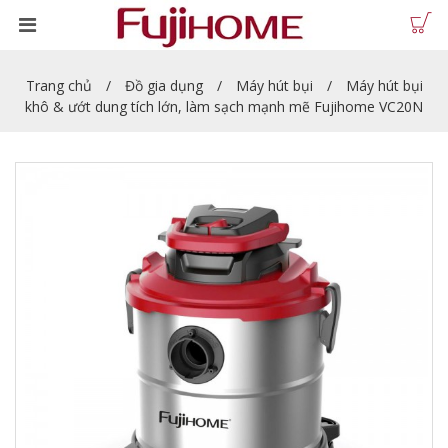
Trang chủ
Đồ gia dụng
Máy hút bụi
Máy hút bụi
khô & ướt dung tích lớn, làm sạch mạnh mẽ Fujihome VC20N