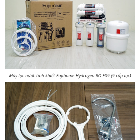
Máy lọc nước tinh khiết Fujihome Hydrogen RO-F09 (9 cấp lọc)