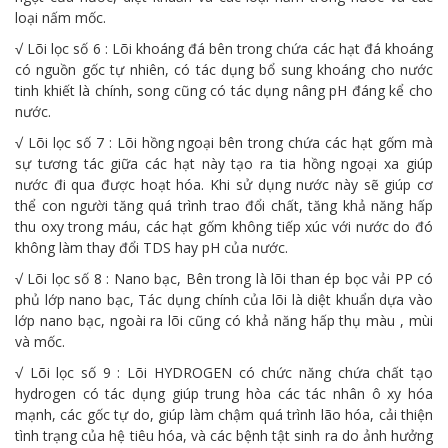
loại nấm mốc.
√ Lõi lọc số 6 : Lõi khoáng đá bên trong chứa các hạt đá khoáng
có nguồn gốc tự nhiên, có tác dụng bổ sung khoáng cho nước
tinh khiết là chính, song cũng có tác dụng nâng pH đáng kể cho
nước.
√ Lõi lọc số 7 : Lõi hồng ngoại bên trong chứa các hạt gốm mà
sự tương tác giữa các hạt này tạo ra tia hồng ngoại xa giúp
nước đi qua được hoạt hóa. Khi sử dụng nước này sẽ giúp cơ
thể con người tăng quá trình trao đổi chất, tăng khả năng hấp
thu oxy trong máu, các hạt gốm không tiếp xúc với nước do đó
không làm thay đổi TDS hay pH của nước.
√ Lõi lọc số 8 : Nano bạc, Bên trong là lõi than ép bọc vải PP có
phủ lớp nano bạc, Tác dụng chính của lõi là diệt khuẩn dựa vào
lớp nano bạc, ngoài ra lõi cũng có khả năng hấp thụ màu , mùi
và mốc.
√ Lõi lọc số 9 : Lõi HYDROGEN có chức năng chứa chất tạo
hydrogen có tác dụng giúp trung hòa các tác nhân ô xy hóa
mạnh, các gốc tự do, giúp làm chậm quá trình lão hóa, cải thiện
tình trạng của hệ tiêu hóa, và các bệnh tật sinh ra do ảnh hưởng