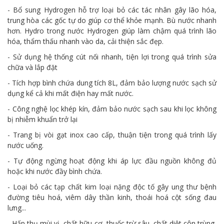
- Bổ sung Hydrogen hỗ trợ loại bỏ các tác nhân gây lão hóa,
trung hòa các gốc tự do giúp cơ thể khỏe mạnh. Bù nước nhanh
hơn. Hydro trong nước Hydrogen giúp làm chậm quá trình lão
hóa, thẩm thấu nhanh vào da, cải thiện sắc đẹp.
- Sử dụng hệ thống cút nối nhanh, tiện lợi trong quá trình sửa
chữa và lắp đặt
- Tích hợp bình chứa dung tích 8L, đảm bảo lượng nước sạch sử
dụng kể cả khi mất điện hay mất nước.
- Công nghệ lọc khép kín, đảm bảo nước sạch sau khi lọc không
bị nhiễm khuẩn trở lại
- Trang bị vòi gạt inox cao cấp, thuận tiện trong quá trình lấy
nước uống.
- Tự động ngừng hoạt động khi áp lực đầu nguồn không đủ
hoặc khi nước đầy bình chứa.
- Loại bỏ các tạp chất kim loại nặng độc tố gây ung thư bệnh
đường tiêu hoá, viêm dây thần kinh, thoái hoá cột sống đau
lưng...
- Hấp thụ mùi vị, chất hữu cơ, thuốc trừ sâu, chất diệt côn trùng,