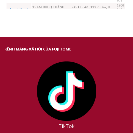
KÊNH MẠNG XÃ HỘI CỦA FUJIHOME
TikTok