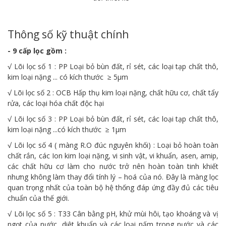
Thông số kỹ thuật chính
- 9 cấp lọc gồm :
√ Lõi lọc số 1 : PP Loại bỏ bùn đất, rỉ sét, các loại tạp chất thô,
kim loại nặng ... có kích thước ≥ 5µm
√ Lõi lọc số 2 : OCB Hấp thụ kim loại nặng, chất hữu cơ, chất tẩy
rửa, các loại hóa chất độc hại
√ Lõi lọc số 3 : PP Loại bỏ bùn đất, rỉ sét, các loại tạp chất thô,
kim loại nặng ...có kích thước ≥ 1µm
√ Lõi lọc số 4 ( màng R.O đúc nguyên khối) : Loại bỏ hoàn toàn
chất rắn, các Ion kim loại nặng, vi sinh vật, vi khuẩn, asen, amip,
các chất hữu cơ làm cho nước trở nên hoàn toàn tinh khiết
nhưng không làm thay đổi tính lý – hoá của nó. Đây là màng lọc
quan trọng nhất của toàn bộ hệ thống đáp ứng đầy đủ các tiêu
chuẩn của thế giới.
√ Lõi lọc số 5 : T33 Cân bằng pH, khử mùi hôi, tạo khoáng và vị
ngọt của nước, diệt khuẩn và các loại nấm trong nước và các