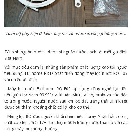
Toàn bộ phụ kiện đi kèm: ống nối xả nước ra, vòi gạt bằng inox...
Tái sinh nguồn nước - đem lại nguồn nước sạch tới mỗi gia đình
Việt Nam
Với mục tiêu đem lại những sản phẩm chất lượng cao tới người
tiêu dùng. Fujihome R&D phát triển dòng máy lọc nước RO-F09
với nhiều ưu điểm:
- Máy lọc nước Fujihome RO-F09 áp dụng công nghệ lọc tiên
tiến giúp lọc sạch 99.99% vi khuẩn, virut, asen, amip và các độc
tố trong nước. Nguồn nước sau khi lọc đạt trạng thái tinh khiết
được bù thêm khoáng chất có lợi cho cơ thể.
- Màng lọc RO đúc nguyên khối nhãn hiệu Toray Nhật Bản, công
suất cao lên tới 20L/H. Tiết kiệm 50% lượng nước thải so với các
dòng máy lọc thông thường.