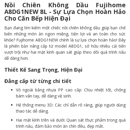
Nồi Chiên Không Dầu Fujihome
A8DG1NEW 8L - Sự Lựa Chọn Hoàn Hảo
Cho Căn Bếp Hiện Đại
Bạn đang tìm kiếm một chiếc nồi chiên không dầu giúp bạn chế
biến những món ăn ngon miệng, tiện lợi và an toàn cho sức
khỏe? Fujihome A8DG1NEW chính là sự lựa chọn hoàn hảo! Đây
là phiên bản nâng cấp từ model A8DG1, sở hữu nhiều cải tiến
vượt trội như hai mặt kính quan sát giúp theo dõi quá trình nấu
dễ dàng hơn.
Thiết Kế Sang Trọng, Hiện Đại
Đẳng cấp từ từng chi tiết
Vỏ ngoài bằng nhựa PP cao cấp: Chịu nhiệt tốt, chống
bám vân tay, dễ dàng vệ sinh.
Hệ thống menu 3D: Các chỉ dẫn rõ ràng, giúp người dùng
thao tác dễ dàng.
Hai mặt kính trên và dưới: Quan sát thực phẩm trong quá
trình nấu, đảm bảo món ăn chín đều, đẹp mắt.