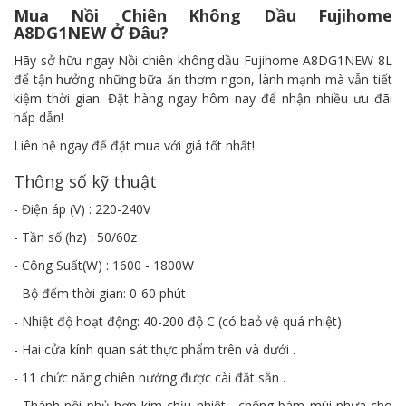
Mua Nồi Chiên Không Dầu Fujihome
A8DG1NEW Ở Đâu?
Hãy sở hữu ngay Nồi chiên không dầu Fujihome A8DG1NEW 8L
để tận hưởng những bữa ăn thơm ngon, lành mạnh mà vẫn tiết
kiệm thời gian. Đặt hàng ngay hôm nay để nhận nhiều ưu đãi
hấp dẫn!
Liên hệ ngay để đặt mua với giá tốt nhất!
Thông số kỹ thuật
- Điện áp (V) : 220-240V
- Tần số (hz) : 50/60z
- Công Suất(W) : 1600 - 1800W
- Bộ đếm thời gian: 0-60 phút
- Nhiệt độ hoạt động: 40-200 độ C (có baỏ vệ quá nhiệt)
- Hai cửa kính quan sát thực phẩm trên và dưới .
- 11 chức năng chiên nướng được cài đặt sẵn .
- Thành nồi phủ hợp kim chịu nhiệt , chống bám mùi nhựa cho