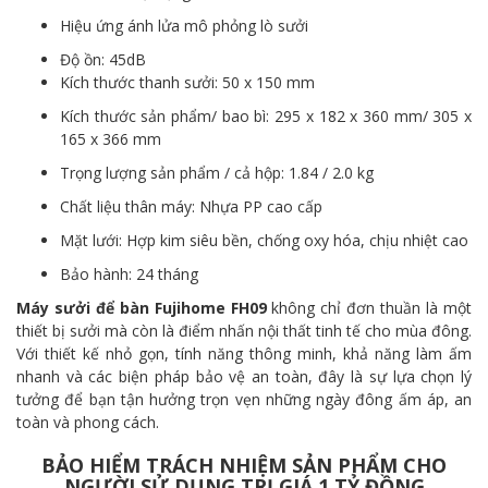
Hiệu ứng ánh lửa mô phỏng lò sưởi
Độ ồn: 45dB
Kích thước thanh sưởi: 50 x 150 mm
Kích thước sản phẩm/ bao bì: 295 x 182 x 360 mm/ 305 x
165 x 366 mm
Trọng lượng sản phẩm / cả hộp: 1.84 / 2.0 kg
Chất liệu thân máy: Nhựa PP cao cấp
Mặt lưới: Hợp kim siêu bền, chống oxy hóa, chịu nhiệt cao
Bảo hành: 24 tháng
Máy sưởi để bàn Fujihome FH09
không chỉ đơn thuần là một
thiết bị sưởi mà còn là điểm nhấn nội thất tinh tế cho mùa đông.
Với thiết kế nhỏ gọn, tính năng thông minh, khả năng làm ấm
nhanh và các biện pháp bảo vệ an toàn, đây là sự lựa chọn lý
tưởng để bạn tận hưởng trọn vẹn những ngày đông ấm áp, an
toàn và phong cách.
BẢO HIỂM TRÁCH NHIỆM SẢN PHẨM CHO
NGƯỜI SỬ DỤNG TRỊ GIÁ 1 TỶ ĐỒNG