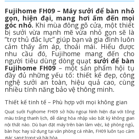
Fujihome FH09 – Máy sưởi để bàn nhỏ
gọn, hiện đại, mang hơi ấm đến mọi
góc nhỏ.
Khi mùa đông gõ cửa, một thiết
bị sưởi vừa mạnh mẽ vừa nhỏ gọn sẽ là
“trợ thủ đắc lực” giúp bạn và gia đình luôn
cảm thấy ấm áp, thoải mái. Hiểu được
nhu cầu đó, Fujihome mang đến cho
người tiêu dùng dòng quạt
sưởi để bàn
Fujihome FH09
– một sản phẩm hội tụ
đầy đủ những yếu tố: thiết kế đẹp, công
nghệ sưởi an toàn, hiệu quả cao, cùng
nhiều tính năng bảo vệ thông minh.
Thiết kế tinh tế – Phù hợp với mọi không gian
Quạt sưởi Fujihome FH09 sở hữu ngoại hình hiện đại với tông
màu trắng thanh lịch, dễ dàng hòa nhập vào bất kỳ không gian
nội thất nào. Dù bạn đặt máy trên bàn làm việc, kệ phòng ngủ,
bàn học hay sử dụng tại văn phòng cá nhân, FH09 luôn tạo cảm
giác sang trọng và hài hòa.