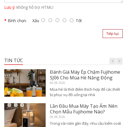
Lưu ý:
không hỗ trợ HTML!
Bình chọn:
Xấu
Tốt
Tiếp tục
TIN TỨC
Đánh Giá Máy Ép Chậm Fujihome
SJ06 Cho Mùa Hè Năng Động
06.08.2026
Mùa hè là thời điểm thích hợp để các thiết
bị phục vụ đồ uống tại nhà
Lần Đầu Mua Máy Tạo Ẩm: Nên
Chọn Mẫu Fujihome Nào?
06.08.2026
Trong vài năm gần đây, nhu cầu kiểm soát