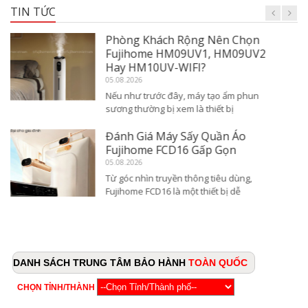
TIN TỨC
Máy Làm Kem Tuyết Fujihome
SIM15 Cho Gia Đình & Quán Nhỏ
05.08.2026
Trong bối cảnh nhu cầu thưởng thức các
món đồ uống mát lạnh, kem
Đánh Giá Màng Lọc Thô Tích Hợp
Trên Điều Hòa Di Động Fujihome
2026
05.08.2026
Trong bối cảnh người tiêu dùng ngày càng
quan tâm đến chất lượng môi