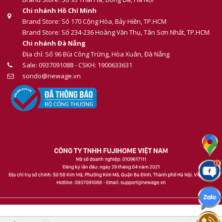
Chi nhánh Hồ Chí Minh
Brand Store: Số 170 Cộng Hòa, Bảy Hiền, TP.HCM
Brand Store: Số 234-236 Hoàng Văn Thụ, Tân Sơn Nhất, TP.HCM
Chi nhánh Đà Nẵng
Địa chỉ: Số 96 Bùi Công Trừng, Hòa Xuân, Đà Nẵng
Sale: 0937091088 - CSKH: 1900633631
sondo@newage.vn