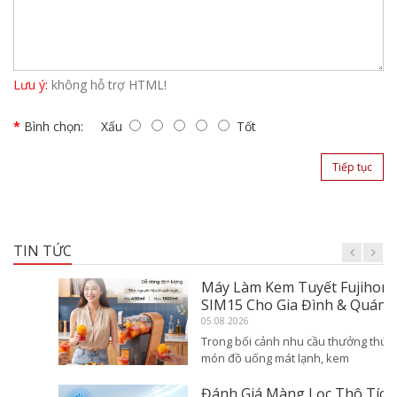
Lưu ý:
không hỗ trợ HTML!
Bình chọn:
Xấu
Tốt
Tiếp tục
TIN TỨC
Máy Làm Kem Tuyết Fujihome
SIM15 Cho Gia Đình & Quán Nhỏ
05.08.2026
Trong bối cảnh nhu cầu thưởng thức các
món đồ uống mát lạnh, kem
Đánh Giá Màng Lọc Thô Tích Hợp