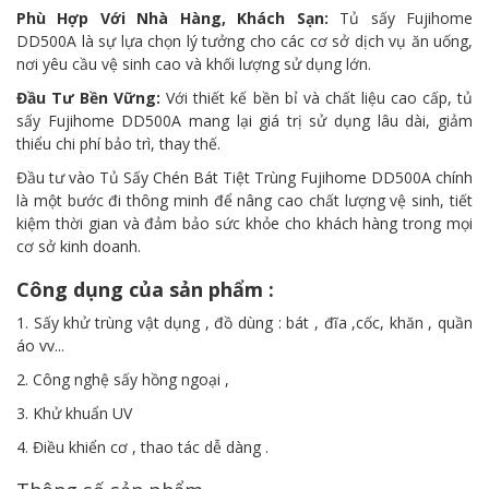
Phù Hợp Với Nhà Hàng, Khách Sạn:
Tủ sấy Fujihome
DD500A là sự lựa chọn lý tưởng cho các cơ sở dịch vụ ăn uống,
nơi yêu cầu vệ sinh cao và khối lượng sử dụng lớn.
Đầu Tư Bền Vững:
Với thiết kế bền bỉ và chất liệu cao cấp, tủ
sấy Fujihome DD500A mang lại giá trị sử dụng lâu dài, giảm
thiểu chi phí bảo trì, thay thế.
Đầu tư vào Tủ Sấy Chén Bát Tiệt Trùng Fujihome DD500A chính
là một bước đi thông minh để nâng cao chất lượng vệ sinh, tiết
kiệm thời gian và đảm bảo sức khỏe cho khách hàng trong mọi
cơ sở kinh doanh.
Công dụng của sản phẩm :
1. Sấy khử trùng vật dụng , đồ dùng : bát , đĩa ,cốc, khăn , quần
áo vv...
2. Công nghệ sấy hồng ngoại ,
3. Khử khuẩn UV
4. Điều khiển cơ , thao tác dễ dàng .