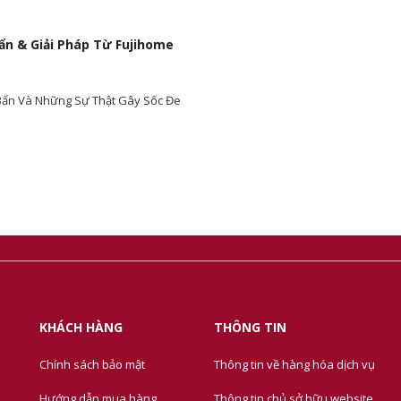
ẩn & Giải Pháp Từ Fujihome
 Bẩn Và Những Sự Thật Gây Sốc Đe
KHÁCH HÀNG
THÔNG TIN
Chính sách bảo mật
Thông tin về hàng hóa dịch vụ
Hướng dẫn mua hàng
Thông tin chủ sở hữu website