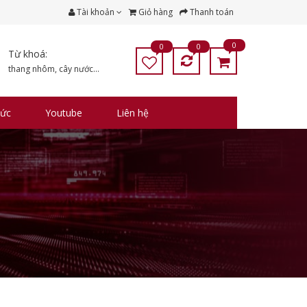
Tài khoản
Giỏ hàng
Thanh toán
0
0
0
Từ khoá:
thang nhôm
,
cây nước
...
tức
Youtube
Liên hệ