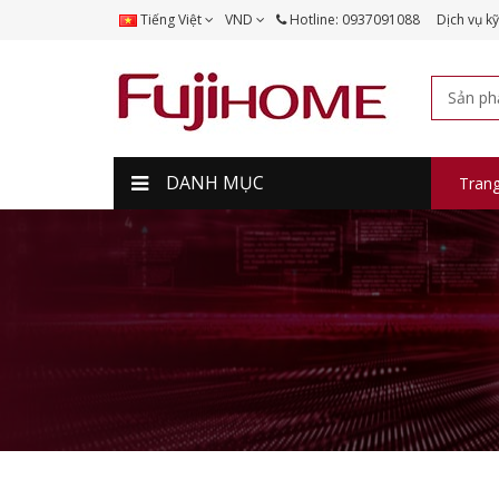
Tiếng Việt
VND
Hotline: 0937091088
Dịch vụ kỹ
DANH MỤC
Tran