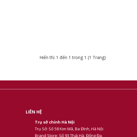
Hiển thị 1 đến 1 trong 1 (1 Trang)
LIÊN HỆ
Trụ sở chính Hà Nội
Trụ Sở: Số 58 Kim Mã, Ba Đình, Hà Nội
Brand Store: Số 93 Thái Hà, Đống Đa,