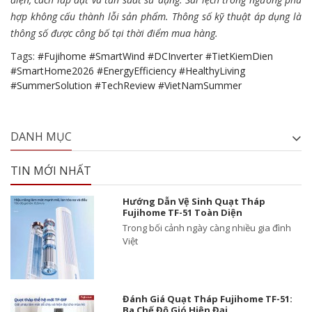
hợp không cấu thành lỗi sản phẩm. Thông số kỹ thuật áp dụng là
thông số được công bố tại thời điểm mua hàng.
Tags:
#Fujihome #SmartWind #DCInverter #TietKiemDien
#SmartHome2026 #EnergyEfficiency #HealthyLiving
#SummerSolution #TechReview #VietNamSummer
DANH MỤC
TIN MỚI NHẤT
Hướng Dẫn Vệ Sinh Quạt Tháp
Fujihome TF-51 Toàn Diện
Trong bối cảnh ngày càng nhiều gia đình
Việt
Đánh Giá Quạt Tháp Fujihome TF-51:
Ba Chế Độ Gió Hiện Đại