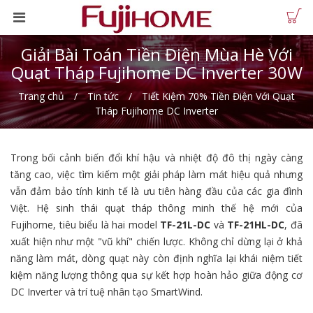
Giải Bài Toán Tiền Điện Mùa Hè Với
Quạt Tháp Fujihome DC Inverter 30W
Trang chủ
Tin tức
Tiết Kiệm 70% Tiền Điện Với Quạt
Tháp Fujihome DC Inverter
Trong bối cảnh biến đổi khí hậu và nhiệt độ đô thị ngày càng
tăng cao, việc tìm kiếm một giải pháp làm mát hiệu quả nhưng
vẫn đảm bảo tính kinh tế là ưu tiên hàng đầu của các gia đình
Việt. Hệ sinh thái quạt tháp thông minh thế hệ mới của
Fujihome, tiêu biểu là hai model
TF-21L-DC
và
TF-21HL-DC
, đã
xuất hiện như một "vũ khí" chiến lược. Không chỉ dừng lại ở khả
năng làm mát, dòng quạt này còn định nghĩa lại khái niệm tiết
kiệm năng lượng thông qua sự kết hợp hoàn hảo giữa động cơ
DC Inverter và trí tuệ nhân tạo SmartWind.