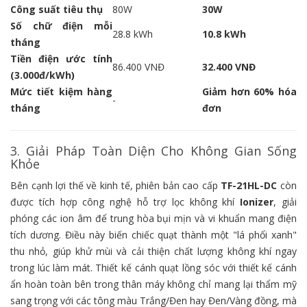
Công suất tiêu thụ
80W
30W
Số chữ điện mỗi
28.8 kWh
10.8 kWh
tháng
Tiền điện ước tính
86.400 VNĐ
32.400 VNĐ
(3.000đ/kWh)
Mức tiết kiệm hàng
Giảm hơn 60% hóa
-
tháng
đơn
3. Giải Pháp Toàn Diện Cho Không Gian Sống
Khỏe
Bên cạnh lợi thế về kinh tế, phiên bản cao cấp
TF-21HL-DC
còn
được tích hợp công nghệ hỗ trợ lọc không khí
Ionizer
, giải
phóng các ion âm để trung hòa bụi mịn và vi khuẩn mang điện
tích dương. Điều này biến chiếc quạt thành một "lá phổi xanh"
thu nhỏ, giúp khử mùi và cải thiện chất lượng không khí ngay
trong lúc làm mát. Thiết kế cánh quạt lồng sóc với thiết kế cánh
ẩn hoàn toàn bên trong thân máy không chỉ mang lại thẩm mỹ
sang trọng với các tông màu Trắng/Đen hay Đen/Vàng đồng, mà