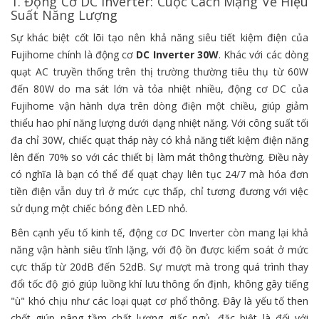
1. Động Cơ DC Inverter: Cuộc Cách Mạng Về Hiệu
Suất Năng Lượng
Sự khác biệt cốt lõi tạo nên khả năng siêu tiết kiệm điện của
Fujihome chính là động cơ
DC Inverter 30W
. Khác với các dòng
quạt AC truyền thống trên thị trường thường tiêu thụ từ 60W
đến 80W do ma sát lớn và tỏa nhiệt nhiều, động cơ DC của
Fujihome vận hành dựa trên dòng điện một chiều, giúp giảm
thiểu hao phí năng lượng dưới dạng nhiệt năng. Với công suất tối
đa chỉ 30W, chiếc quạt tháp này có khả năng tiết kiệm điện năng
lên đến 70% so với các thiết bị làm mát thông thường. Điều này
có nghĩa là bạn có thể để quạt chạy liên tục 24/7 mà hóa đơn
tiền điện vẫn duy trì ở mức cực thấp, chỉ tương đương với việc
sử dụng một chiếc bóng đèn LED nhỏ.
Bên cạnh yếu tố kinh tế, động cơ DC Inverter còn mang lại khả
năng vận hành siêu tĩnh lặng, với độ ồn được kiểm soát ở mức
cực thấp từ 20dB đến 52dB. Sự mượt mà trong quá trình thay
đổi tốc độ gió giúp luồng khí lưu thông ổn định, không gây tiếng
"ù" khó chịu như các loại quạt cơ phổ thông. Đây là yếu tố then
chốt giúp nâng tầm chất lượng giấc ngủ, đặc biệt là đối với