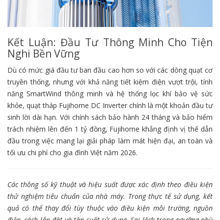
Kết Luận: Đầu Tư Thông Minh Cho Tiện
Nghi Bền Vững
Dù có mức giá đầu tư ban đầu cao hơn so với các dòng quạt cơ
truyền thống, nhưng với khả năng tiết kiệm điện vượt trội, tính
năng SmartWind thông minh và hệ thống lọc khí bảo vệ sức
khỏe, quạt tháp Fujihome DC Inverter chính là một khoản đầu tư
sinh lời dài hạn. Với chính sách bảo hành 24 tháng và bảo hiểm
trách nhiệm lên đến 1 tỷ đồng, Fujihome khẳng định vị thế dẫn
đầu trong việc mang lại giải pháp làm mát hiện đại, an toàn và
tối ưu chi phí cho gia đình Việt năm 2026.
Các thông số kỹ thuật và hiệu suất được xác định theo điều kiện
thử nghiệm tiêu chuẩn của nhà máy. Trong thực tế sử dụng, kết
quả có thể thay đổi tùy thuộc vào điều kiện môi trường, nguồn
điện, cách lắp đặt và tần suất sử dụng. Sai lệch trong ngưỡng phù