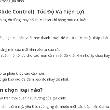
trong gia đình.
lide Control): Tốc Độ Và Tiện Lợi
p người dùng thay đổi mức nhiệt chỉ bằng một cú "lướt".
ần, bạn chỉ cần vuốt nhẹ thanh trượt để đi từ mức nhiệt thấp nhất
ẳng mịn của mặt kính bếp từ cao cấp.
suất nhỏ, tối ưu cho các món cần nhiệt độ khắt khe như áp chảo ha
p từ phân khúc cao cấp hơn.
 giữ khô ráo để đảm bảo độ nhạy tốt nhất.
n chọn loại nào?
a trên thói quen nấu nướng của gia đình:
 tính thẩm mỹ, yêu thích công nghệ, muốn một căn bếp hiện đại và