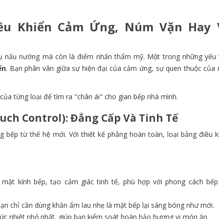
ều Khiển Cảm Ứng, Núm Vặn Hay 
 cụ nấu nướng mà còn là điểm nhấn thẩm mỹ. Một trong những yếu 
ển
. Bạn phân vân giữa sự hiện đại của cảm ứng, sự quen thuộc của
của từng loại để tìm ra "chân ái" cho gian bếp nhà mình.
uch Control): Đẳng Cấp Và Tinh Tế
 bếp từ thế hệ mới. Với thiết kế phẳng hoàn toàn, loại bảng điều k
 mặt kính bếp, tạo cảm giác tinh tế, phù hợp với phong cách bếp 
bạn chỉ cần dùng khăn ẩm lau nhẹ là mặt bếp lại sáng bóng như mới.
c nhiệt nhỏ nhất, giúp bạn kiểm soát hoàn hảo hương vị món ăn.