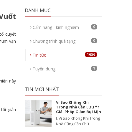
DANH MỤC
Vuốt
0
Cẩm nang - kinh nghiệm
tố quyết
0
 núm vặn
Chương trình quà tặng
1656
Tin tức
1
Tuyển dụng
hiển này
TIN MỚI NHẤT
Vì Sao Không Khí
Trong Nhà Cần Lưu Ý?
tối giản
Giải Pháp Giảm Bụi Mịn
I. Vì Sao Không Khí Trong
Nhà Cũng Cần Chú