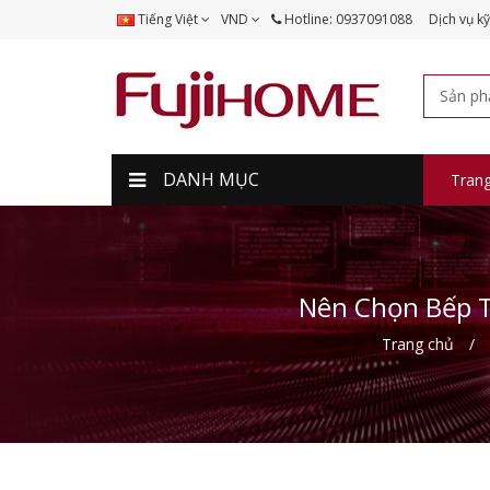
Tiếng Việt
VND
Hotline: 0937091088
Dịch vụ kỹ
DANH MỤC
Tran
Nên Chọn Bếp T
Trang chủ