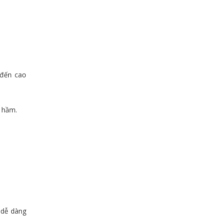
 đến cao
y hầm.
 dễ dàng