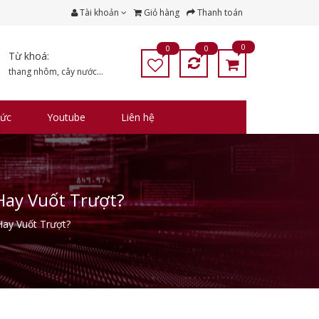
Tài khoản
Giỏ hàng
Thanh toán
0
0
0
Từ khoá:
thang nhôm
,
cây nước
...
tức
Youtube
Liên hệ
Hay Vuốt Trượt?
ay Vuốt Trượt?