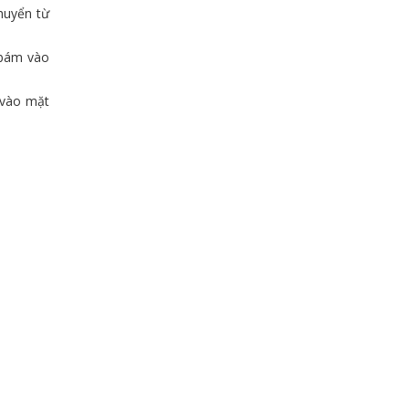
huyển từ
 bám vào
 vào mặt