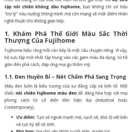
tập nồi chiên không dầu Fujihome
, bạn không chỉ sở hữu
"trợ lý" nấu nướng thông minh mà còn mang về một điểm nhấn
nghệ thuật cho không gian bếp.
1. Khám Phá Thế Giới Màu Sắc Thời
Thượng Của Fujihome
Fujihome hiểu rằng mỗi căn bếp là một câu chuyện riêng. Vì vậy,
bộ sưu tập mới nhất tập trung vào các gam màu đa dạng, từ tối
giản đến phá cách, đáp ứng mọi gu thẩm mỹ.
1.1. Đen Huyền Bí – Nét Chấm Phá Sang Trọng
Màu đen luôn là biểu tượng của sự đẳng cấp và tinh tế. Một
chiếc
nồi chiên Fujihome màu đen
dễ dàng hòa hợp với mọi
phong cách từ cổ điển đến hiện đại (Industrial hoặc
Contemporary).
Ưu điểm:
Tạo vẻ ngoài mạnh mẽ, sạch sẽ, khó lộ vết bẩn
và cực kỳ dễ vệ sinh.
Phù hợp:
Gia chủ yêu thích sự tối giản, quyền lực.