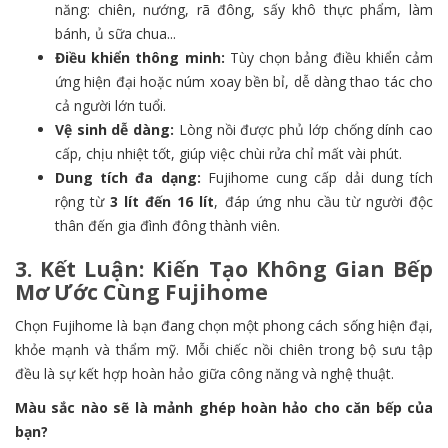
năng: chiên, nướng, rã đông, sấy khô thực phẩm, làm
bánh, ủ sữa chua...
Điều khiển thông minh:
Tùy chọn bảng điều khiển cảm
ứng hiện đại hoặc núm xoay bền bỉ, dễ dàng thao tác cho
cả người lớn tuổi.
Vệ sinh dễ dàng:
Lòng nồi được phủ lớp chống dính cao
cấp, chịu nhiệt tốt, giúp việc chùi rửa chỉ mất vài phút.
Dung tích đa dạng:
Fujihome cung cấp dải dung tích
rộng từ
3 lít đến 16 lít
, đáp ứng nhu cầu từ người độc
thân đến gia đình đông thành viên.
3. Kết Luận: Kiến Tạo Không Gian Bếp
Mơ Ước Cùng Fujihome
Chọn Fujihome là bạn đang chọn một phong cách sống hiện đại,
khỏe mạnh và thẩm mỹ. Mỗi chiếc nồi chiên trong bộ sưu tập
đều là sự kết hợp hoàn hảo giữa công năng và nghệ thuật.
Màu sắc nào sẽ là mảnh ghép hoàn hảo cho căn bếp của
bạn?