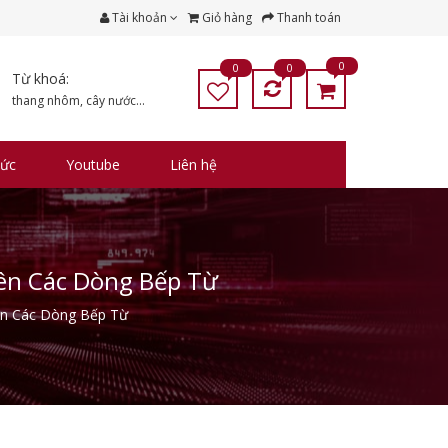
Tài khoản
Giỏ hàng
Thanh toán
0
0
0
Từ khoá:
thang nhôm
,
cây nước
...
tức
Youtube
Liên hệ
rên Các Dòng Bếp Từ
ên Các Dòng Bếp Từ