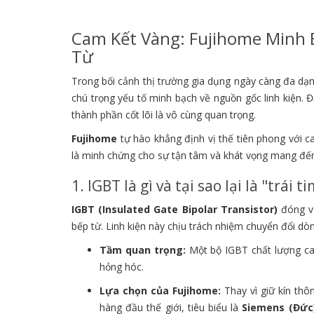
Cam Kết Vàng: Fujihome Minh 
Từ
Trong bối cảnh thị trường gia dụng ngày càng đa dạ
chú trọng yếu tố minh bạch về nguồn gốc linh kiện. Đặ
thành phần cốt lõi là vô cùng quan trọng.
Fujihome
tự hào khẳng định vị thế tiên phong với c
là minh chứng cho sự tận tâm và khát vọng mang đến 
1. IGBT là gì và tại sao lại là "trái 
IGBT (Insulated Gate Bipolar Transistor)
đóng va
bếp từ. Linh kiện này chịu trách nhiệm chuyển đổi dò
Tầm quan trọng:
Một bộ IGBT chất lượng cao 
hỏng hóc.
Lựa chọn của Fujihome:
Thay vì giữ kín thô
hàng đầu thế giới, tiêu biểu là
Siemens (Đức