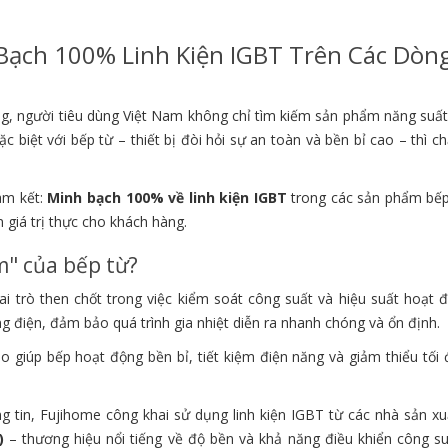
Bạch 100% Linh Kiện IGBT Trên Các Dòn
ng, người tiêu dùng Việt Nam không chỉ tìm kiếm sản phẩm năng suấ
c biệt với bếp từ – thiết bị đòi hỏi sự an toàn và bền bỉ cao – thì c
am kết:
Minh bạch 100% về linh kiện IGBT
trong các sản phẩm bếp
giá trị thực cho khách hàng.
tim" của bếp từ?
i trò then chốt trong việc kiểm soát công suất và hiệu suất hoạt 
ng điện, đảm bảo quá trình gia nhiệt diễn ra nhanh chóng và ổn định.
giúp bếp hoạt động bền bỉ, tiết kiệm điện năng và giảm thiểu tối đ
ng tin, Fujihome công khai sử dụng linh kiện IGBT từ các nhà sản xu
)
– thương hiệu nổi tiếng về độ bền và khả năng điều khiển công su