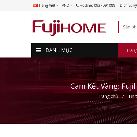
Tiếng Việt
VND
Hotline: 0937091088
Dịch vụ kỹ
DANH MỤC
Tran
Cam Kết Vàng: Fuji
Trang chủ
Tin 