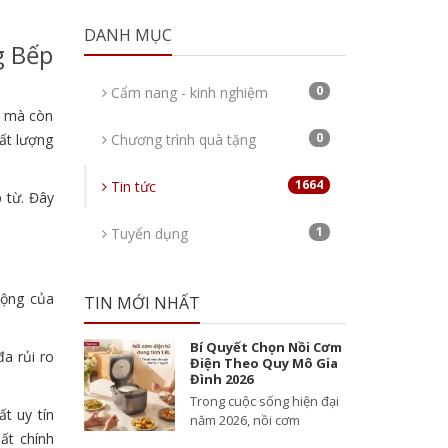
DANH MỤC
g Bếp
0
Cẩm nang - kinh nghiệm
t mà còn
0
hất lượng
Chương trình quà tặng
1664
Tin tức
 từ. Đây
1
Tuyển dụng
động của
TIN MỚI NHẤT
Bí Quyết Chọn Nồi Cơm
a rủi ro
Điện Theo Quy Mô Gia
Đình 2026
Trong cuộc sống hiện đại
ất uy tín
năm 2026, nồi cơm
ất chính