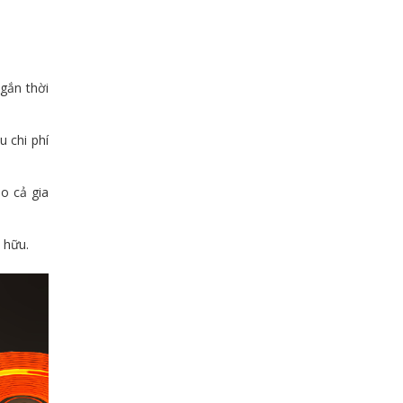
gắn thời
u chi phí
o cả gia
 hữu.