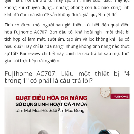
gian nan. Tôi đã thử từ máy tạo ẩm, máy sưởi dầu, máy lọc
không khí chuyên dụng... nhưng phòng con lúc nào cũng lỉnh
kỉnh đồ đạc mà vấn đề vẫn không được giải quyết triệt để.
Tình cờ được một người bạn giới thiệu, tôi biết đến quạt điều
hòa Fujihome AC707. Ban đầu tôi khá hoài nghi, một thiết bị
tích hợp cả làm mát, sưởi ấm, tạo ẩm và lọc không khí liệu có
hiệu quả? Hay chỉ là "đa năng" nhưng không tính năng nào thực
sự tốt? Bài review chi tiết này chính là câu trả lời sau một thời
gian tôi trực tiếp trải nghiệm.
Fujihome AC707: Liệu một thiết bị "4
trong 1" có phải là câu trả lời?