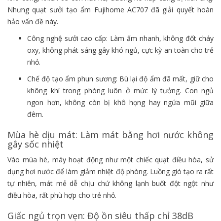
Nhưng quạt sưởi tạo ẩm Fujihome AC707 đã giải quyết hoàn
hảo vấn đề này.
Công nghệ sưởi cao cấp: Làm ấm nhanh, không đốt cháy
oxy, không phát sáng gây khó ngủ, cực kỳ an toàn cho trẻ
nhỏ.
Chế độ tạo ẩm phun sương: Bù lại độ ẩm đã mất, giữ cho
không khí trong phòng luôn ở mức lý tưởng. Con ngủ
ngon hơn, không còn bị khô họng hay ngứa mũi giữa
đêm.
Mùa hè dịu mát: Làm mát bằng hơi nước không
gây sốc nhiệt
Vào mùa hè, máy hoạt động như một chiếc quạt điều hòa, sử
dụng hơi nước để làm giảm nhiệt độ phòng. Luồng gió tạo ra rất
tự nhiên, mát mẻ dễ chịu chứ không lạnh buốt đột ngột như
điều hòa, rất phù hợp cho trẻ nhỏ.
Giấc ngủ trọn vẹn: Độ ồn siêu thấp chỉ 38dB