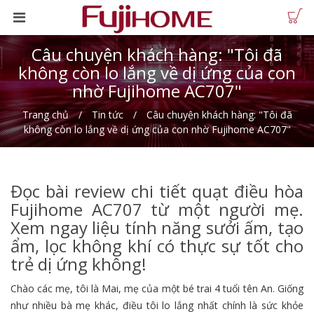
Câu chuyện khách hàng: "Tôi đã
không còn lo lắng về dị ứng của con
nhờ Fujihome AC707"
Trang chủ
Tin tức
Câu chuyện khách hàng: "Tôi đã
không còn lo lắng về dị ứng của con nhờ Fujihome AC707"
Đọc bài review chi tiết quạt điều hòa
Fujihome AC707 từ một người mẹ.
Xem ngay liệu tính năng sưởi ấm, tạo
ẩm, lọc không khí có thực sự tốt cho
trẻ dị ứng không!
Chào các mẹ, tôi là Mai, mẹ của một bé trai 4 tuổi tên An. Giống
như nhiều bà mẹ khác, điều tôi lo lắng nhất chính là sức khỏe