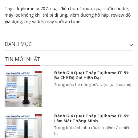
Tags:
fujihome ac707
,
quạt điều hòa 4 mùa
,
quạt sưởi cho bé
,
máy lọc không khí
,
trẻ bị dị ứng
,
viêm đường hô hấp
,
review đồ
gia dụng
,
mẹ và bé
,
máy sưởi an toàn
DANH MỤC
TIN MỚI NHẤT
Đánh Giá Quạt Tháp Fujihome TF-51:
Ba Chế Độ Gió Hiện Đại
Trong mùa hè nóng bức, việc lựa chọn một
Đánh Giá Quạt Tháp Fujihome TF-51:
Làm Mát Thông Minh
Trong bối cảnh nhu cầu tìm kiếm các thiết
bị