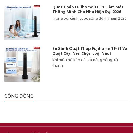
Quạt Tháp Fujihome TF-51: Làm Mát
Thông Minh Cho Nhà Hiện Đại 2026
Trong bối cảnh cuộc sống đô thị năm 2026
So Sánh Quạt Tháp Fujihome TF-51 Và
Quạt Cây: Nên Chọn Loại Nào?
Khi mùa hè kéo dài và nắng nóng trở
thành
CỘNG ĐỒNG