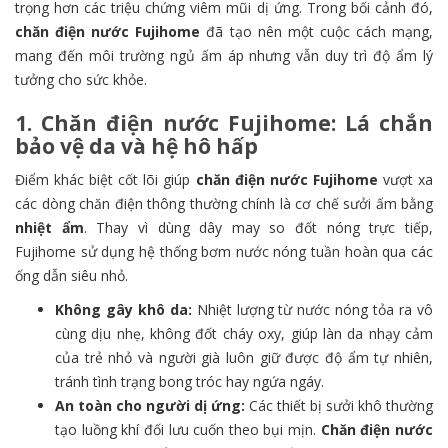
trọng hơn các triệu chứng viêm mũi dị ứng. Trong bối cảnh đó,
chăn điện nước Fujihome
đã tạo nên một cuộc cách mạng,
mang đến môi trường ngủ ấm áp nhưng vẫn duy trì độ ẩm lý
tưởng cho sức khỏe.
1. Chăn điện nước Fujihome: Lá chắn
bảo vệ da và hệ hô hấp
Điểm khác biệt cốt lõi giúp
chăn điện nước Fujihome
vượt xa
các dòng chăn điện thông thường chính là cơ chế sưởi ấm bằng
nhiệt ẩm
. Thay vì dùng dây may so đốt nóng trực tiếp,
Fujihome sử dụng hệ thống bơm nước nóng tuần hoàn qua các
ống dẫn siêu nhỏ.
Không gây khô da:
Nhiệt lượng từ nước nóng tỏa ra vô
cùng dịu nhẹ, không đốt cháy oxy, giúp làn da nhạy cảm
của trẻ nhỏ và người già luôn giữ được độ ẩm tự nhiên,
tránh tình trạng bong tróc hay ngứa ngáy.
An toàn cho người dị ứng:
Các thiết bị sưởi khô thường
tạo luồng khí đối lưu cuốn theo bụi mịn.
Chăn điện nước