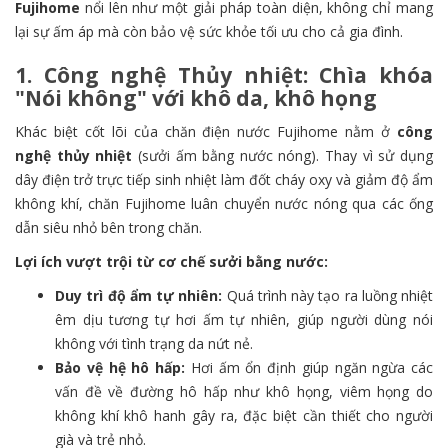
Fujihome
nổi lên như một giải pháp toàn diện, không chỉ mang
lại sự ấm áp mà còn bảo vệ sức khỏe tối ưu cho cả gia đình.
1. Công nghệ Thủy nhiệt: Chìa khóa
"Nói không" với khô da, khô họng
Khác biệt cốt lõi của chăn điện nước Fujihome nằm ở
công
nghệ thủy nhiệt
(sưởi ấm bằng nước nóng). Thay vì sử dụng
dây điện trở trực tiếp sinh nhiệt làm đốt cháy oxy và giảm độ ẩm
không khí, chăn Fujihome luân chuyển nước nóng qua các ống
dẫn siêu nhỏ bên trong chăn.
Lợi ích vượt trội từ cơ chế sưởi bằng nước:
Duy trì độ ẩm tự nhiên:
Quá trình này tạo ra luồng nhiệt
êm dịu tương tự hơi ấm tự nhiên, giúp người dùng nói
không với tình trạng da nứt nẻ.
Bảo vệ hệ hô hấp:
Hơi ấm ổn định giúp ngăn ngừa các
vấn đề về đường hô hấp như khô họng, viêm họng do
không khí khô hanh gây ra, đặc biệt cần thiết cho người
già và trẻ nhỏ.