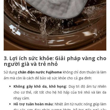
3. Lợi ích sức khỏe: Giải pháp vàng cho
người già và trẻ nhỏ
Sử dụng
chăn điện nước Fujihome
không chỉ đơn thuần là làm
ấm mà còn là cách để bảo vệ sức khỏe cho cả gia đình:
Không gây khô da, khô họng:
Duy trì độ ẩm tự nhiên
cho cơ thể, rất tốt cho hệ hô hấp của trẻ nhỏ và làn da
nhạy cảm.
Hỗ trợ tuần hoàn máu:
Nhiệt ẩm từ nước nóng giúp làm
dịu các cơn đau nhức xương khớp, hỗ trợ giấc ngủ sâu