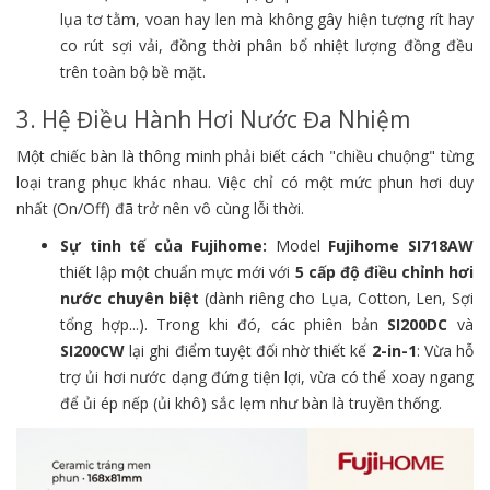
lụa tơ tằm, voan hay len mà không gây hiện tượng rít hay
co rút sợi vải, đồng thời phân bổ nhiệt lượng đồng đều
trên toàn bộ bề mặt.
3. Hệ Điều Hành Hơi Nước Đa Nhiệm
Một chiếc bàn là thông minh phải biết cách "chiều chuộng" từng
loại trang phục khác nhau. Việc chỉ có một mức phun hơi duy
nhất (On/Off) đã trở nên vô cùng lỗi thời.
Sự tinh tế của Fujihome:
Model
Fujihome SI718AW
thiết lập một chuẩn mực mới với
5 cấp độ điều chỉnh hơi
nước chuyên biệt
(dành riêng cho Lụa, Cotton, Len, Sợi
tổng hợp...). Trong khi đó, các phiên bản
SI200DC
và
SI200CW
lại ghi điểm tuyệt đối nhờ thiết kế
2-in-1
: Vừa hỗ
trợ ủi hơi nước dạng đứng tiện lợi, vừa có thể xoay ngang
để ủi ép nếp (ủi khô) sắc lẹm như bàn là truyền thống.