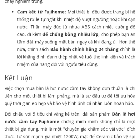
cháy nghiêm trọng.
Cam kết từ Fujihome:
Mọi thiết bị đều được trang bị hệ
thống rơ-le tự ngắt khi nhiệt độ vượt ngưỡng hoặc khi cạn
nước. Thân máy đúc từ nhựa ABS cách nhiệt cường độ
cao, đi kèm
đế chống bỏng nhiều lớp
, cho phép bạn an
tâm đặt máy xuống mặt bàn ngay cả khi đang ủi. Hơn thế
nữa, chính sách
Bảo hành chính hãng 24 tháng
chính là
lời khẳng định đanh thép nhất về tuổi thọ linh kiện và trách
nhiệm của hãng đối với người tiêu dùng.
Kết Luận
Việc chọn mua bàn là hơi nước cầm tay không đơn thuần là chi
tiền cho một thiết bị làm phẳng, mà là sự đầu tư để tối ưu hóa
quỹ thời gian eo hẹp và bảo vệ hình ảnh cá nhân luôn hoàn hảo.
Đối chiếu với 5 tiêu chí vàng kể trên, dải sản phẩm
Bàn là hơi
nước cầm tay Fujihome
chứng minh mình không chỉ là một
thiết bị gia dụng, mà là một "chuyên gia chăm sóc vải vóc" đích
thực. Từ sức mạnh gia nhiệt 1200W, mặt đế Ceramic bảo vệ sợi