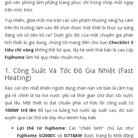
giới văn phòng làm phẳng trang phục chỉ trong chớp mắt ngay
trên móc treo.
Tuy nhiên, giữa một ma trận các sản phẩm thượng vàng hạ cám
trên thị trường, làm sao để chọn được một thiết bị thực sự xứng
đáng với số tiền bỏ ra? Dưới góc độ của một chuyên gia phân
tích thiết bị gia dụng, chúng tôi mang đến cho bạn
Checklist 5
tiêu chí vàng
không thể bỏ qua, lấy hệ sinh thái bàn là cao cấp
Fujihome
làm hệ quy chiếu chuẩn mực.
1. Công Suất Và Tốc Độ Gia Nhiệt (Fast
Heating)
Rào cản lớn nhất khiến người dùng chán nản với bàn là cầm tay
giá rẻ chính là tia hơi nước yếu và thời gian chờ đun sôi nước
quá lâu. Một thiết bị đạt chuẩn phải sở hữu lõi công suất từ
1000W trở lên
để tạo ra luồng hơi nước áp suất cao, đủ sức
xuyên qua các thớ vải dày như denim hay kaki.
Lợi thế từ Fujihome:
Các "chiến binh" chủ lực như
Fujihome SI200DC
và
SI718AW
được trang bị khối động