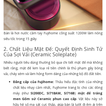
Bàn là hơi nước cầm tay Fujihome công suất 1200W làm nóng
siêu tốc trong 15 giây.
2. Chất Liệu Mặt Đế: Quyết Định Sinh Tử
Của Sợi Vải (Ceramic Soleplate)
Nhiều người tiêu dùng thường bỏ qua chi tiết mặt đế mà không
biết rằng, mặt đế kim loại rẻ tiền chính là thủ phạm gây bóng
vải, cháy xém và làm hỏng form dáng của những bộ đồ đắt tiền.
Đẳng cấp của Fujihome:
Thấu hiểu đặc tính của những
chất liệu nhạy cảm nhất, Fujihome trang bị cho các dòng
máy (như
SI200DC, SI718AW, SI716B
)
mặt đế tráng
men Gốm sứ Ceramic phun cao cấp
. Vật liệu này sở
hữu hệ số ma sát cực thấp, giúp bàn là lướt đi êm ái trên