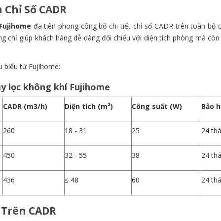
 Chỉ Số CADR
Fujihome
đã tiên phong công bố chi tiết chỉ số CADR trên toàn bộ 
 chỉ giúp khách hàng dễ dàng đối chiếu với diện tích phòng mà còn 
u biểu từ Fujihome:
y lọc không khí Fujihome
CADR (m3/h)
Diện tích (m²)
Công suất (W)
Bảo 
260
18 - 31
25
24 th
450
32 - 55
38
24 th
436
≤ 48
60
24 th
 Trên CADR