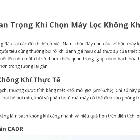
an Trọng Khi Chọn Máy Lọc Không Kh
 đầu tại các đô thị lớn ở Việt Nam, thúc đẩy nhu cầu sở hữu máy l
ười tiêu dùng thường bối rối khi đánh giá hiệu quả thực sự của thiết 
nổi lên như một chỉ số tham chiếu quan trọng, giúp minh bạch hóa h
hơn trong tương lai gần.
Không Khí Thực Tế
ạch, thường được tính bằng mét khối mỗi giờ ($m^3/h$). Chỉ số này 
i loại bỏ bụi mịn, khói và phấn hoa) mà máy có thể đưa vào phòng t
ăng làm sạch không khí càng nhanh và hiệu quả hơn trên diện tích lớ
rên CADR