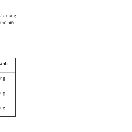
các dòng
thể hiện
hành
áng
áng
áng