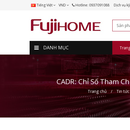
Tiếng Việt
VND
Hotline: 0937091088
Dịch vụ kỹ
DANH MỤC
Tran
CADR: Chỉ Số Tham Ch
Trang chủ
Tin tức