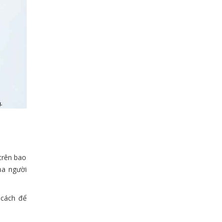
trên bao
ủa người
 cách để