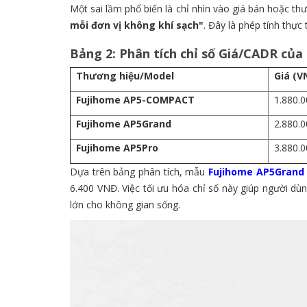
Một sai lầm phổ biến là chỉ nhìn vào giá bán hoặc th
mỗi đơn vị không khí sạch"
. Đây là phép tính thực
Bảng 2: Phân tích chỉ số Giá/CADR của
Thương hiệu/Model
Giá (V
Fujihome AP5-COMPACT
1.880.0
Fujihome AP5Grand
2.880.0
Fujihome AP5Pro
3.880.0
Dựa trên bảng phân tích, mẫu
Fujihome AP5Grand
6.400 VNĐ. Việc tối ưu hóa chỉ số này giúp người dù
lớn cho không gian sống.