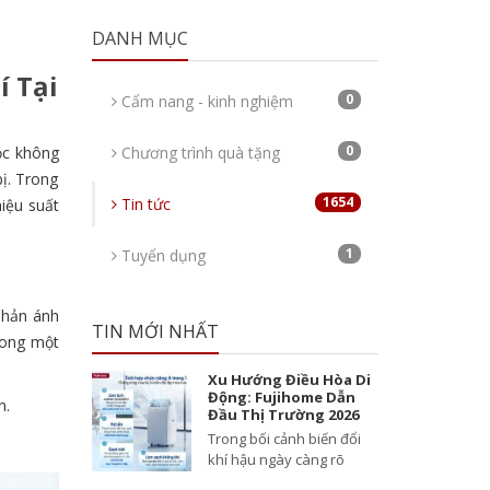
DANH MỤC
í Tại
0
Cẩm nang - kinh nghiệm
0
ọc không
Chương trình quà tặng
bị. Trong
1654
Tin tức
iệu suất
1
Tuyển dụng
phản ánh
TIN MỚI NHẤT
rong một
Xu Hướng Điều Hòa Di
Động: Fujihome Dẫn
n.
Đầu Thị Trường 2026
Trong bối cảnh biến đổi
khí hậu ngày càng rõ