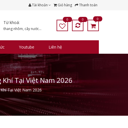
Tài khoản
Giỏ hàng
Thanh toán
0
0
0
Từ khoá:
thang nhôm
,
cây nước
...
tức
Youtube
Liên hệ
Khí Tại Việt Nam 2026
Khí Tại Việt Nam 2026