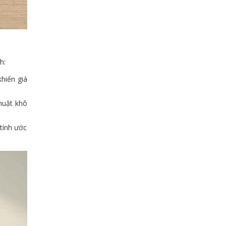
h:
hiến giá
thuật khô
tính ước