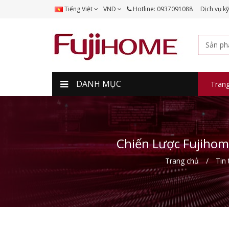
Tiếng Việt
VND
Hotline: 0937091088
Dịch vụ kỹ
DANH MỤC
Tran
Chiến Lược Fujiho
Trang chủ
Tin 