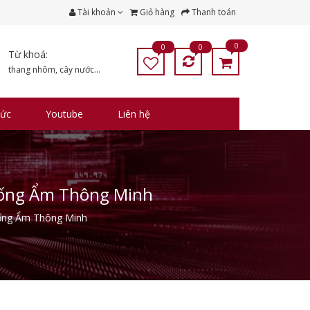
Tài khoản
Giỏ hàng
Thanh toán
0
0
0
Từ khoá:
thang nhôm
,
cây nước
...
tức
Youtube
Liên hệ
hống Ẩm Thông Minh
hống Ẩm Thông Minh