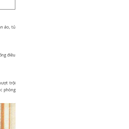
n áo, tủ
ống điều
vượt trội
ặc phòng