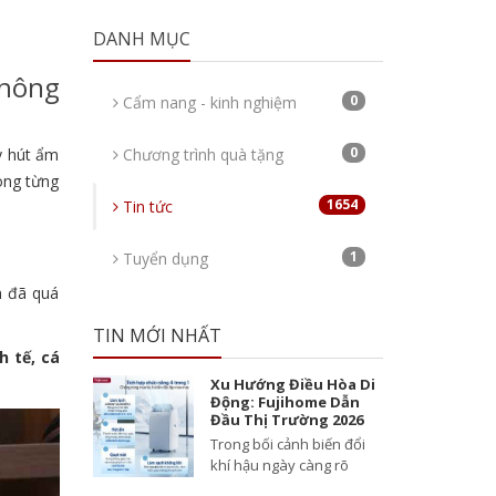
DANH MỤC
Thông
0
Cẩm nang - kinh nghiệm
0
y hút ẩm
Chương trình quà tặng
ong từng
1654
Tin tức
1
Tuyển dụng
n đã quá
TIN MỚI NHẤT
h tế, cá
Xu Hướng Điều Hòa Di
Động: Fujihome Dẫn
Đầu Thị Trường 2026
Trong bối cảnh biến đổi
khí hậu ngày càng rõ