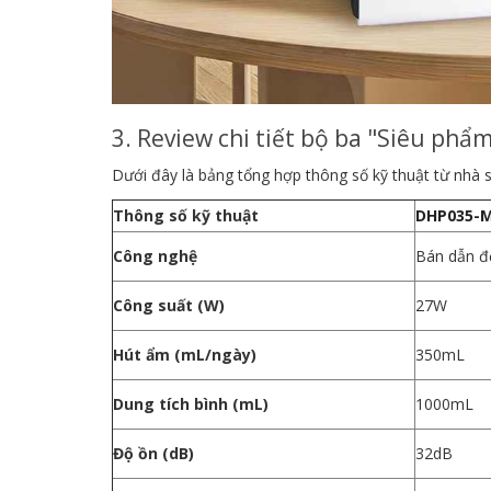
3. Review chi tiết bộ ba "Siêu phẩ
Dưới đây là bảng tổng hợp thông số kỹ thuật từ nhà 
Thông số kỹ thuật
DHP035-M
Công nghệ
Bán dẫn đ
Công suất (W)
27W
Hút ẩm (mL/ngày)
350mL
Dung tích bình (mL)
1000mL
Độ ồn (dB)
32dB