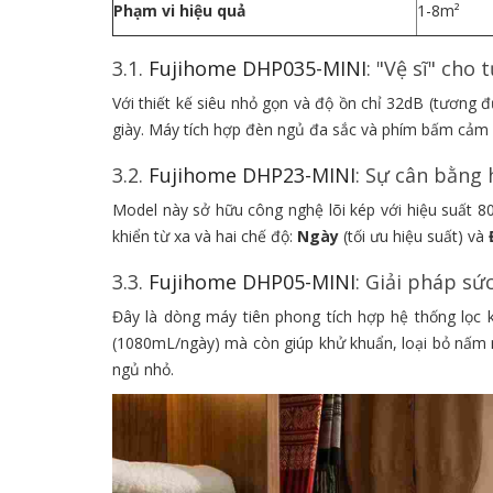
Phạm vi hiệu quả
1-8m²
3.1.
Fujihome DHP035-MINI
: "Vệ sĩ" cho 
Với thiết kế siêu nhỏ gọn và độ ồn chỉ 32dB (tương 
giày. Máy tích hợp đèn ngủ đa sắc và phím bấm cảm ứ
3.2.
Fujihome DHP23-MINI
: Sự cân bằng
Model này sở hữu công nghệ lõi kép với hiệu suất 
khiển từ xa và hai chế độ:
Ngày
(tối ưu hiệu suất) và
3.3.
Fujihome DHP05-MINI
: Giải pháp sứ
Đây là dòng máy tiên phong tích hợp hệ thống lọc 
(1080mL/ngày) mà còn giúp khử khuẩn, loại bỏ nấm 
ngủ nhỏ.