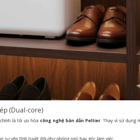
kép (Dual-core)
chính là tối ưu hóa
công nghệ bán dẫn Peltier
. Thay vì sử dụng 
n sự yên tĩnh tuyệt đối như phòng ngủ hay góc làm việc.