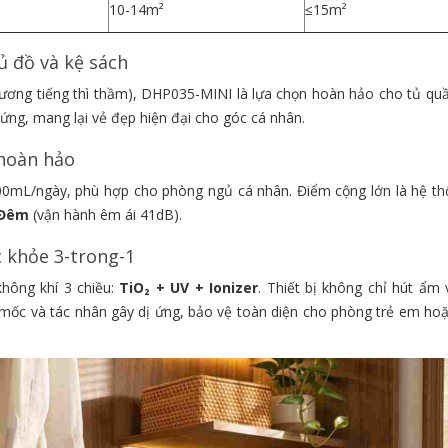
10-14m²
≤15m²
tủ đồ và kệ sách
đương tiếng thì thầm), DHP035-MINI là lựa chọn hoàn hảo cho tủ quầ
ng, mang lại vẻ đẹp hiện đại cho góc cá nhân.
 hoàn hảo
800mL/ngày, phù hợp cho phòng ngủ cá nhân. Điểm cộng lớn là hệ th
Đêm
(vận hành êm ái 41dB).
c khỏe 3-trong-1
không khí 3 chiều:
TiO₂ + UV + Ionizer
. Thiết bị không chỉ hút ẩm 
mốc và tác nhân gây dị ứng, bảo vệ toàn diện cho phòng trẻ em ho