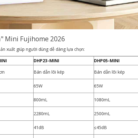
m" Mini Fujihome 2026
sản xuất giúp người dùng dễ dàng lựa chọn:
INI
DHP23-MINI
DHP05-MINI
ơn
Bán dẫn lõi kép
Bán dẫn lõi kép
65W
65W
800mL
1080mL
2280mL
2500mL
41dB
≤45dB