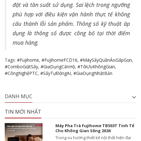
đặt và tần suất sử dụng. Sai lệch trong ngưỡng
phù hợp với điều kiện vận hành thực tế không
cấu thành lỗi sản phẩm. Thông số kỹ thuật áp
dụng là thông số được công bố tại thời điểm
mua hàng.
Tags:
#Fujihome
,
#FujihomeFCD16
,
#MáySấyQuầnÁoGấpGọn
,
#ComboGiặtSấy
,
#GiaDụngCănHộ
,
#TốiƯuKhôngGian
,
#CôngNghệPTC
,
#SấyTựĐộngAI
,
#GiaDụngNhậtBản
DANH MỤC
TIN MỚI NHẤT
Máy Pha Trà Fujihome TB503T Tinh Tế
Cho Không Gian Sống 2026
Trong xu hướng thiết kế nội thất hiện đại