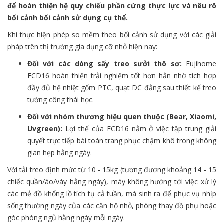
để hoàn thiện hệ quy chiếu phần cứng thực lực và nêu rõ
bối cảnh bối cảnh sử dụng cụ thể.
Khi thực hiện phép so mềm theo bối cảnh sử dụng với các giải
pháp trên thị trường gia dụng cỡ nhỏ hiện nay:
Đối với các dòng sấy treo sưởi thô sơ:
Fujihome
FCD16 hoàn thiện trải nghiệm tốt hơn hẳn nhờ tích hợp
đầy đủ hệ nhiệt gốm PTC, quạt DC đằng sau thiết kế treo
tường công thái học.
Đối với nhóm thương hiệu quen thuộc (Bear, Xiaomi,
Uvgreen):
Lợi thế của FCD16 nằm ở việc tập trung giải
quyết trực tiếp bài toán trang phục chậm khô trong không
gian hẹp hằng ngày.
Với tải treo định mức từ 10 - 15kg (tương đương khoảng 14 - 15
chiếc quần/áo/váy hằng ngày), máy không hướng tới việc xử lý
các mẻ đồ khổng lồ tích tụ cả tuần, mà sinh ra để phục vụ nhịp
sống thường ngày của các căn hộ nhỏ, phòng thay đồ phụ hoặc
góc phòng ngủ hằng ngày mỗi ngày.