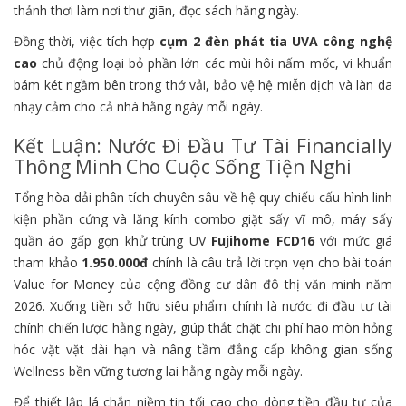
thảnh thơi làm nơi thư giãn, đọc sách hằng ngày.
Đồng thời, việc tích hợp
cụm 2 đèn phát tia UVA công nghệ
cao
chủ động loại bỏ phần lớn các mùi hôi nấm mốc, vi khuẩn
bám két ngầm bên trong thớ vải, bảo vệ hệ miễn dịch và làn da
nhạy cảm cho cả nhà hằng ngày mỗi ngày.
Kết Luận: Nước Đi Đầu Tư Tài Financially
Thông Minh Cho Cuộc Sống Tiện Nghi
Tổng hòa dải phân tích chuyên sâu về hệ quy chiếu cấu hình linh
kiện phần cứng và lăng kính combo giặt sấy vĩ mô, máy sấy
quần áo gấp gọn khử trùng UV
Fujihome FCD16
với mức giá
tham khảo
1.950.000đ
chính là câu trả lời trọn vẹn cho bài toán
Value for Money của cộng đồng cư dân đô thị văn minh năm
2026. Xuống tiền sở hữu siêu phẩm chính là nước đi đầu tư tài
chính chiến lược hằng ngày, giúp thắt chặt chi phí hao mòn hỏng
hóc vặt vặt dài hạn và nâng tầm đẳng cấp không gian sống
Wellness bền vững tương lai hằng ngày mỗi ngày.
Để thiết lập lá chắn niềm tin tối cao cho dòng tiền đầu tư của