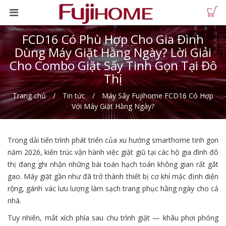
FCD16 Có Phù Hợp Cho Gia Đình
Dùng Máy Giặt Hằng Ngày? Lời Giải
Cho Combo Giặt Sấy Tinh Gọn Tại Đô
Thị
Trang chủ
Tin tức
Máy Sấy Fujihome FCD16 Có Hợp
Với Máy Giặt Hằng Ngày?
Trong dải tiến trình phát triển của xu hướng smarthome tinh gọn
năm 2026, kiến trúc vận hành việc giặt giũ tại các hộ gia đình đô
thị đang ghi nhận những bài toán hạch toán không gian rất gắt
gao. Máy giặt gần như đã trở thành thiết bị cơ khí mặc định diện
rộng, gánh vác lưu lượng làm sạch trang phục hằng ngày cho cả
nhà.
Tuy nhiên, mắt xích phía sau chu trình giặt — khâu phơi phóng