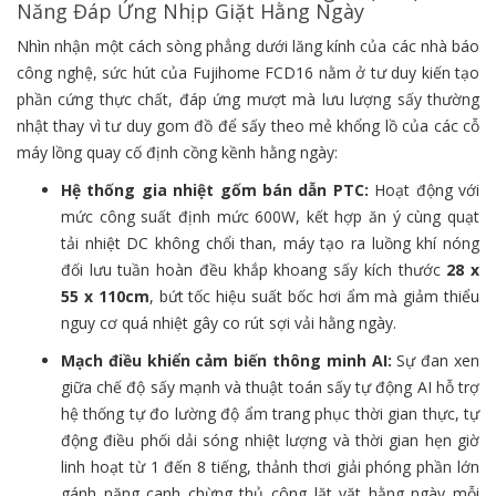
Năng Đáp Ứng Nhịp Giặt Hằng Ngày
Nhìn nhận một cách sòng phẳng dưới lăng kính của các nhà báo
công nghệ, sức hút của Fujihome FCD16 nằm ở tư duy kiến tạo
phần cứng thực chất, đáp ứng mượt mà lưu lượng sấy thường
nhật thay vì tư duy gom đồ để sấy theo mẻ khổng lồ của các cỗ
máy lồng quay cố định cồng kềnh hằng ngày:
Hệ thống gia nhiệt gốm bán dẫn PTC:
Hoạt động với
mức công suất định mức 600W, kết hợp ăn ý cùng quạt
tải nhiệt DC không chổi than, máy tạo ra luồng khí nóng
đối lưu tuần hoàn đều khắp khoang sấy kích thước
28 x
55 x 110cm
, bứt tốc hiệu suất bốc hơi ẩm mà giảm thiểu
nguy cơ quá nhiệt gây co rút sợi vải hằng ngày.
Mạch điều khiển cảm biến thông minh AI:
Sự đan xen
giữa chế độ sấy mạnh và thuật toán sấy tự động AI hỗ trợ
hệ thống tự đo lường độ ẩm trang phục thời gian thực, tự
động điều phối dải sóng nhiệt lượng và thời gian hẹn giờ
linh hoạt từ 1 đến 8 tiếng, thảnh thơi giải phóng phần lớn
gánh nặng canh chừng thủ công lặt vặt hằng ngày mỗi