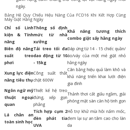
ngày.
Bảng Hệ Quy Chiếu Hiệu Năng Của FCD16 Khi Kết Hợp Cùng
Máy Giặt Hằng Ngày
Chỉ số Linh
Thông số định
Khả năng tương thích
kiện & Tính
mức từ nhà
combo giặt sấy hằng ngày
năng
xưởng
Biên độ năng
Tải treo tối đa
Đáp ứng từ 14 - 15 chiếc quần/
suất treo
dao động từ 10
áo/váy của một mẻ giặt nhỏ
phơi
- 15kg
hằng ngày
Cân bằng hiệu quả làm khô và
Xung lực điện
Công suất thắt
khả năng triển khai lưới điện
năng tiêu thụ
chặt 600W
gia đình
Ngôn ngữ mỹ
Thiết kế hệ treo
Thảnh thơi cất giấu ngầm, giải
thuật ngoại
đứng, xếp gọn
phóng mặt sàn căn hộ tinh gọn
quan
phẳng
Tích hợp cụm 2
Hỗ trợ khử mùi hôi nấm mốc,
Lá chắn an
đèn phát tia
đem lại sự an tâm cao cho làn
toàn sinh học
UVA
da