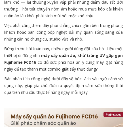
làm khô — lại thường xuyên vấp phải những điểm đau rất đời
thường. Thời tiết chuyển nồm ẩm hoặc mùa mưa kéo dài khiến
quần áo lâu khô, phát sinh mùi hôi mốc khó chịu.
Việc phải căng thêm dây phơi chằng chiu ngầm bên trong phòng
khách hoặc ban công bóp nghẹt dải mỹ quan sống sang của
những căn hộ chung cư, studio vừa và nhỏ.
Đứng trước bài toán này, nhiều người dùng đặt câu hỏi: Liệu một
thiết bị di động như
máy sấy quần áo, khử trùng UV gấp gọn
Fujihome FCD16
có đủ sức phối hòa ăn ý cùng máy giặt hằng
ngày để tạo thành một combo giặt sấy thực dụng?
Bản phân tích công nghệ dưới đây sẽ bóc tách sâu ngữ cảnh sử
dụng này, giúp gia chủ đưa ra quyết định sắm sửa thông thái
dựa trên nhu cầu thực tế hằng ngày mỗi ngày.