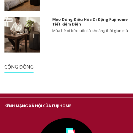
Mẹo Dùng Điều Hòa Di Động Fujihome
Tiết Kiệm Điện
Mùa hè oi bức luôn là khoảng thời gian mà
CỘNG ĐỒNG
KÊNH MẠNG XÃ HỘI CỦA FUJIHOME