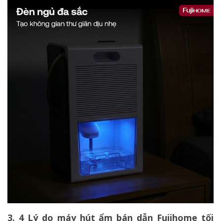
3. 4 Lý do máy hút ẩm bán dẫn Fujihome tối