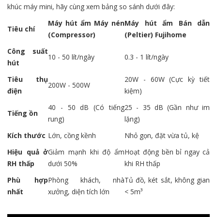
khúc máy mini, hãy cùng xem bảng so sánh dưới đây:
Máy hút ẩm Máy nén
Máy hút ẩm Bán dẫn
Tiêu chí
(Compressor)
(Peltier) Fujihome
Công suất
10 - 50 lít/ngày
0.3 - 1 lít/ngày
hút
Tiêu thụ
20W - 60W (Cực kỳ tiết
200W - 500W
điện
kiệm)
40 - 50 dB (Có tiếng
25 - 35 dB (Gần như im
Tiếng ồn
rung)
lặng)
Kích thước
Lớn, cồng kềnh
Nhỏ gọn, đặt vừa tủ, kệ
Hiệu quả ở
Giảm mạnh khi độ ẩm
Hoạt động bền bỉ ngay cả
RH thấp
dưới 50%
khi RH thấp
Phù hợp
Phòng khách, nhà
Tủ đồ, két sắt, không gian
nhất
xưởng, diện tích lớn
< 5m³