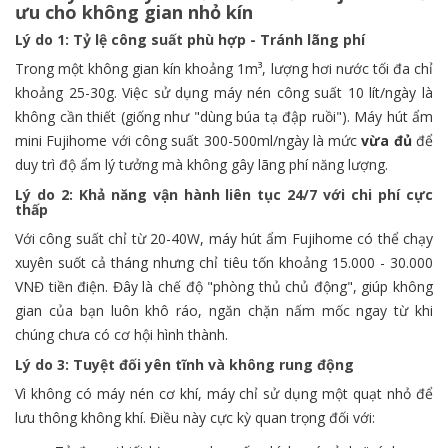
ưu cho không gian nhỏ kín
Lý do 1: Tỷ lệ công suất phù hợp - Tránh lãng phí
Trong một không gian kín khoảng 1m³, lượng hơi nước tối đa chỉ
khoảng 25-30g. Việc sử dụng máy nén công suất 10 lít/ngày là
không cần thiết (giống như "dùng búa tạ đập ruồi"). Máy hút ẩm
mini Fujihome với công suất 300-500ml/ngày là mức
vừa đủ
để
duy trì độ ẩm lý tưởng mà không gây lãng phí năng lượng.
Lý do 2: Khả năng vận hành liên tục 24/7 với chi phí cực
thấp
Với công suất chỉ từ 20-40W, máy hút ẩm Fujihome có thể chạy
xuyên suốt cả tháng nhưng chỉ tiêu tốn khoảng 15.000 - 30.000
VNĐ tiền điện. Đây là chế độ "phòng thủ chủ động", giúp không
gian của bạn luôn khô ráo, ngăn chặn nấm mốc ngay từ khi
chúng chưa có cơ hội hình thành.
Lý do 3: Tuyệt đối yên tĩnh và không rung động
Vì không có máy nén cơ khí, máy chỉ sử dụng một quạt nhỏ để
lưu thông không khí. Điều này cực kỳ quan trọng đối với: