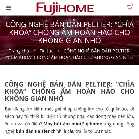
CÔNG NGHỆ BÁN DẪN PELTIER: “CHÌA
KHÓA” CHỐNG ẨM HOÀN HẢO CHO
KHÔNG GIAN NHỎ
Trang chủ
Tin tức
CÔNG NGHỆ BÁN DẪN PELTIER:
“CHÌA KHÓA” CHỐNG ẨM HOÀN HẢO CHO KHÔNG GIAN NHỎ
CÔNG NGHỆ BÁN DẪN PELTIER: “CHÌA
KHÓA” CHỐNG ẨM HOÀN HẢO CHO
KHÔNG GIAN NHỎ
Bạn đang tìm kiếm một giải pháp chống ẩm cho tủ quần áo, kệ
sách hay tủ thiết bị điện tử nhưng ngại các dòng máy nén lớn,
ồn ào và tốn điện?
Máy hút ẩm mini Fujihome
ứng dụng công
nghệ
bán dẫn Peltier
chính là câu trả lời tối ưu nhất.