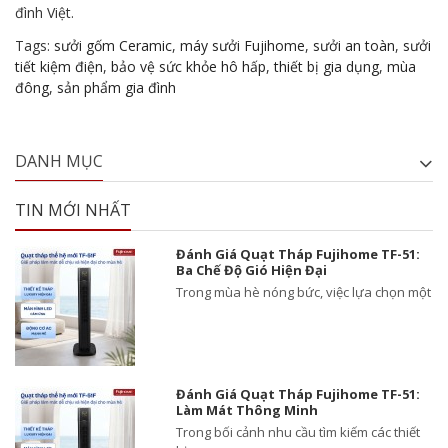
đình Việt.
Tags:
sưởi gốm Ceramic
,
máy sưởi Fujihome
,
sưởi an toàn
,
sưởi
tiết kiệm điện
,
bảo vệ sức khỏe hô hấp
,
thiết bị gia dụng
,
mùa
đông
,
sản phẩm gia đình
DANH MỤC
TIN MỚI NHẤT
Đánh Giá Quạt Tháp Fujihome TF-51:
Ba Chế Độ Gió Hiện Đại
Trong mùa hè nóng bức, việc lựa chọn một
Đánh Giá Quạt Tháp Fujihome TF-51:
Làm Mát Thông Minh
Trong bối cảnh nhu cầu tìm kiếm các thiết