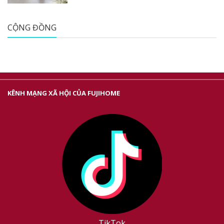
CỘNG ĐỒNG
KÊNH MẠNG XÃ HỘI CỦA FUJIHOME
TikTok