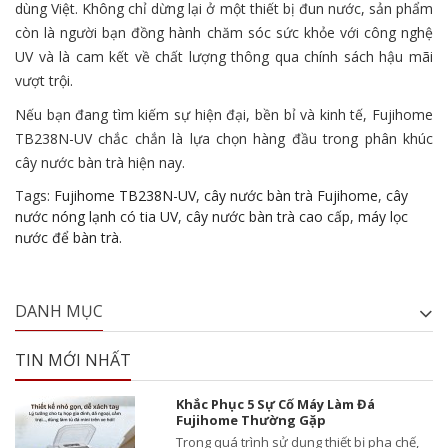
dùng Việt. Không chỉ dừng lại ở một thiết bị đun nước, sản phẩm
còn là người bạn đồng hành chăm sóc sức khỏe với công nghệ
UV và là cam kết về chất lượng thông qua chính sách hậu mãi
vượt trội.
Nếu bạn đang tìm kiếm sự hiện đại, bền bỉ và kinh tế, Fujihome
TB238N-UV chắc chắn là lựa chọn hàng đầu trong phân khúc
cây nước bàn trà hiện nay.
Tags:
Fujihome TB238N-UV
,
cây nước bàn trà Fujihome
,
cây
nước nóng lạnh có tia UV
,
cây nước bàn trà cao cấp
,
máy lọc
nước để bàn trà.
DANH MỤC
TIN MỚI NHẤT
Khắc Phục 5 Sự Cố Máy Làm Đá
Fujihome Thường Gặp
Trong quá trình sử dụng thiết bị pha chế,