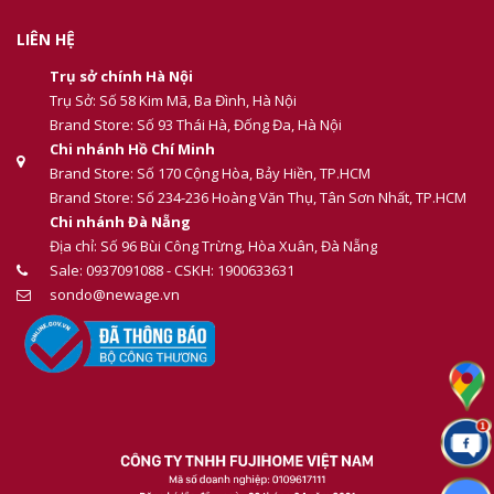
LIÊN HỆ
Trụ sở chính Hà Nội
Trụ Sở: Số 58 Kim Mã, Ba Đình, Hà Nội
Brand Store: Số 93 Thái Hà, Đống Đa, Hà Nội
Chi nhánh Hồ Chí Minh
Brand Store: Số 170 Cộng Hòa, Bảy Hiền, TP.HCM
Brand Store: Số 234-236 Hoàng Văn Thụ, Tân Sơn Nhất, TP.HCM
Chi nhánh Đà Nẵng
Địa chỉ: Số 96 Bùi Công Trừng, Hòa Xuân, Đà Nẵng
Sale: 0937091088 - CSKH: 1900633631
sondo@newage.vn