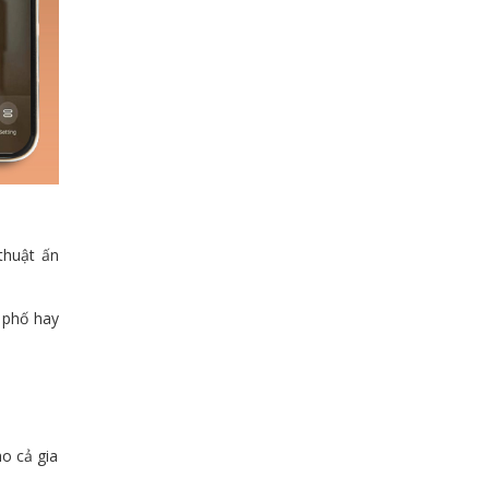
thuật ấn
 phố hay
o cả gia