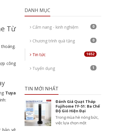
DANH MỤC
me Từ
0
Cẩm nang - kinh nghiệm
0
Chương trình quà tặng
 thoáng.
1652
Tin tức
hợp công
1
Tuyển dụng
ay
TIN MỚI NHẤT
ụng
Tuya
ình:
Đánh Giá Quạt Tháp
Fujihome TF-51: Ba Chế
Độ Gió Hiện Đại
Trong mùa hè nóng bức,
việc lựa chọn một
c bảo vệ