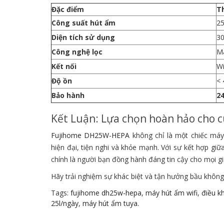
Đặc điểm
Th
Công suất hút ẩm
25
Diện tích sử dụng
30
Công nghệ lọc
Mà
Kết nối
Wi
Độ ồn
< 
Bảo hành
2
Kết Luận: Lựa chọn hoàn hảo cho c
Fujihome DH25W-HEPA
không chỉ là một chiếc máy
hiện đại, tiện nghi và khỏe mạnh. Với sự kết hợp gi
chính là người bạn đồng hành đáng tin cậy cho mọi gia
Hãy trải nghiệm sự khác biệt và tận hưởng bầu khôn
Tags:
fujihome dh25w-hepa
,
máy hút ẩm wifi
,
điều k
25l/ngày
,
máy hút ẩm tuya.