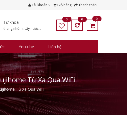
Tài khoản
Giỏ hàng
Thanh toán
0
0
0
Từ khoá:
thang nhôm
,
cây nước
...
tức
Youtube
Liên hệ
ujihome Từ Xa Qua WiFi
ujihome Từ Xa Qua WiFi