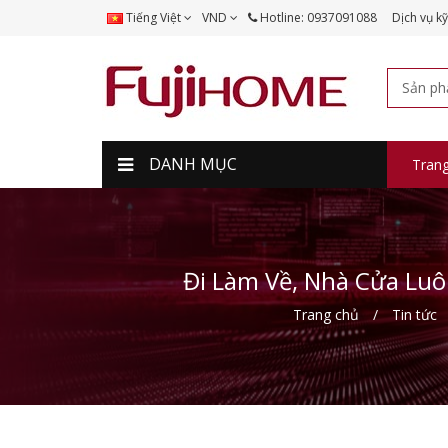
Tiếng Việt
VND
Hotline: 0937091088
Dịch vụ kỹ
DANH MỤC
Tran
Đi Làm Về, Nhà Cửa Lu
Trang chủ
Tin tức