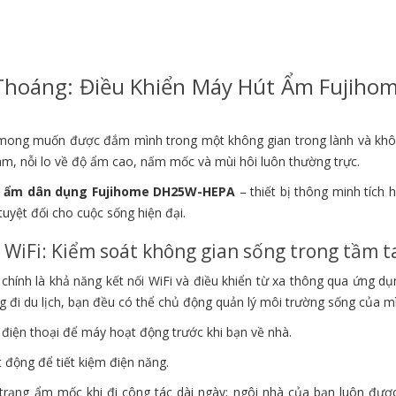
Thoáng: Điều Khiển Máy Hút Ẩm Fujiho
g mong muốn được đắm mình trong một không gian trong lành và khô
am, nỗi lo về độ ẩm cao, nấm mốc và mùi hôi luôn thường trực.
 ẩm dân dụng Fujihome DH25W-HEPA
– thiết bị thông minh tích 
tuyệt đối cho cuộc sống hiện đại.
 WiFi: Kiểm soát không gian sống trong tầm t
chính là khả năng kết nối WiFi và điều khiển từ xa thông qua ứng d
 đi du lịch, bạn đều có thể chủ động quản lý môi trường sống của m
điện thoại để máy hoạt động trước khi bạn về nhà.
 động để tiết kiệm điện năng.
 trạng ẩm mốc khi đi công tác dài ngày; ngôi nhà của bạn luôn đượ