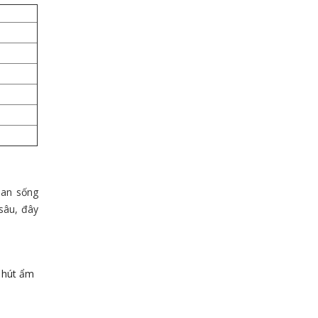
ian sống
 sâu, đây
 hút ẩm