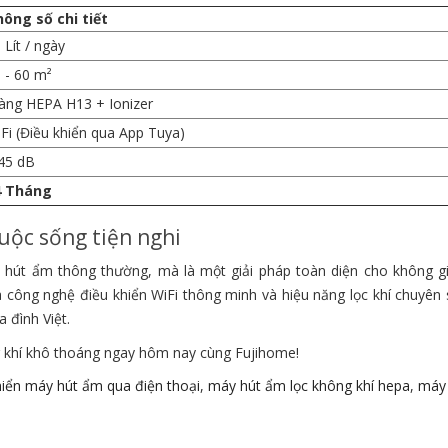
ông số chi tiết
 Lít / ngày
 - 60 m²
ng HEPA H13 + Ionizer
Fi (Điều khiển qua App Tuya)
45 dB
4 Tháng
uộc sống tiện nghi
 hút ẩm thông thường, mà là một giải pháp toàn diện cho không g
ữa công nghệ điều khiển WiFi thông minh và hiệu năng lọc khí chuyên
 đình Việt.
g khí khô thoáng ngay hôm nay cùng Fujihome!
hiển máy hút ẩm qua điện thoại
,
máy hút ẩm lọc không khí hepa
,
máy