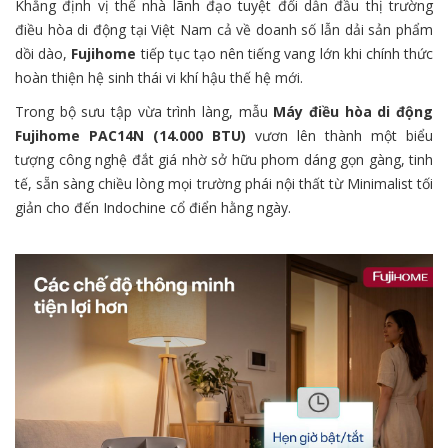
Khẳng định vị thế nhà lãnh đạo tuyệt đối dẫn đầu thị trường
điều hòa di động tại Việt Nam cả về doanh số lẫn dải sản phẩm
dồi dào,
Fujihome
tiếp tục tạo nên tiếng vang lớn khi chính thức
hoàn thiện hệ sinh thái vi khí hậu thế hệ mới.
Trong bộ sưu tập vừa trình làng, mẫu
Máy điều hòa di động
Fujihome PAC14N (14.000 BTU)
vươn lên thành một biểu
tượng công nghệ đắt giá nhờ sở hữu phom dáng gọn gàng, tinh
tế, sẵn sàng chiều lòng mọi trường phái nội thất từ Minimalist tối
giản cho đến Indochine cổ điển hằng ngày.