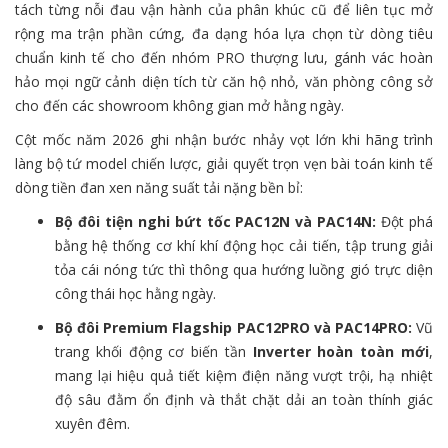
tách từng nỗi đau vận hành của phân khúc cũ để liên tục mở
rộng ma trận phần cứng, đa dạng hóa lựa chọn từ dòng tiêu
chuẩn kinh tế cho đến nhóm PRO thượng lưu, gánh vác hoàn
hảo mọi ngữ cảnh diện tích từ căn hộ nhỏ, văn phòng công sở
cho đến các showroom không gian mở hằng ngày.
Cột mốc năm 2026 ghi nhận bước nhảy vọt lớn khi hãng trình
làng bộ tứ model chiến lược, giải quyết trọn vẹn bài toán kinh tế
dòng tiền đan xen năng suất tải nặng bền bỉ:
Bộ đôi tiện nghi bứt tốc PAC12N và PAC14N:
Đột phá
bằng hệ thống cơ khí khí động học cải tiến, tập trung giải
tỏa cái nóng tức thì thông qua hướng luồng gió trực diện
công thái học hằng ngày.
Bộ đôi Premium Flagship PAC12PRO và PAC14PRO:
Vũ
trang khối động cơ biến tần
Inverter hoàn toàn mới
,
mang lại hiệu quả tiết kiệm điện năng vượt trội, hạ nhiệt
độ sâu đằm ổn định và thắt chặt dải an toàn thính giác
xuyên đêm.