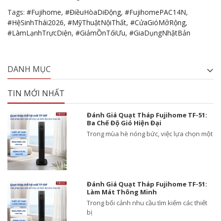
Tags:
#Fujihome
,
#ĐiềuHòaDiĐộng
,
#FujihomePAC14N
,
#HệSinhThái2026
,
#MỹThuậtNộiThất
,
#CửaGióMởRộng
,
#LàmLạnhTrựcDiện
,
#GiảmỒnTốiƯu
,
#GiaDụngNhậtBản
DANH MỤC
TIN MỚI NHẤT
Đánh Giá Quạt Tháp Fujihome TF-51:
Ba Chế Độ Gió Hiện Đại
Trong mùa hè nóng bức, việc lựa chọn một
Đánh Giá Quạt Tháp Fujihome TF-51:
Làm Mát Thông Minh
Trong bối cảnh nhu cầu tìm kiếm các thiết
bị