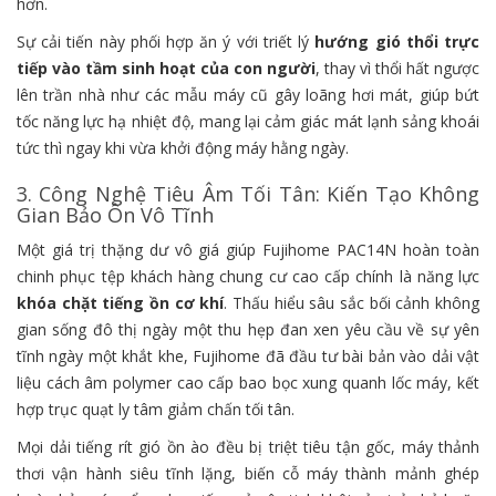
hơn.
Sự cải tiến này phối hợp ăn ý với triết lý
hướng gió thổi trực
tiếp vào tầm sinh hoạt của con người
, thay vì thổi hất ngược
lên trần nhà như các mẫu máy cũ gây loãng hơi mát, giúp bứt
tốc năng lực hạ nhiệt độ, mang lại cảm giác mát lạnh sảng khoái
tức thì ngay khi vừa khởi động máy hằng ngày.
3. Công Nghệ Tiêu Âm Tối Tân: Kiến Tạo Không
Gian Bảo Ôn Vô Tĩnh
Một giá trị thặng dư vô giá giúp Fujihome PAC14N hoàn toàn
chinh phục tệp khách hàng chung cư cao cấp chính là năng lực
khóa chặt tiếng ồn cơ khí
. Thấu hiểu sâu sắc bối cảnh không
gian sống đô thị ngày một thu hẹp đan xen yêu cầu về sự yên
tĩnh ngày một khắt khe, Fujihome đã đầu tư bài bản vào dải vật
liệu cách âm polymer cao cấp bao bọc xung quanh lốc máy, kết
hợp trục quạt ly tâm giảm chấn tối tân.
Mọi dải tiếng rít gió ồn ào đều bị triệt tiêu tận gốc, máy thảnh
thơi vận hành siêu tĩnh lặng, biến cỗ máy thành mảnh ghép