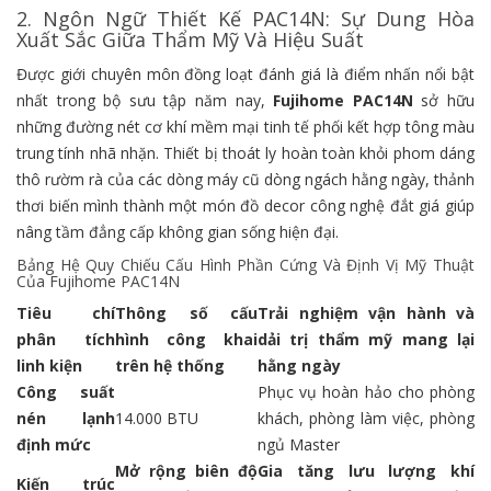
2. Ngôn Ngữ Thiết Kế PAC14N: Sự Dung Hòa
Xuất Sắc Giữa Thẩm Mỹ Và Hiệu Suất
Được giới chuyên môn đồng loạt đánh giá là điểm nhấn nổi bật
nhất trong bộ sưu tập năm nay,
Fujihome PAC14N
sở hữu
những đường nét cơ khí mềm mại tinh tế phối kết hợp tông màu
trung tính nhã nhặn. Thiết bị thoát ly hoàn toàn khỏi phom dáng
thô rườm rà của các dòng máy cũ dòng ngách hằng ngày, thảnh
thơi biến mình thành một món đồ decor công nghệ đắt giá giúp
nâng tầm đẳng cấp không gian sống hiện đại.
Bảng Hệ Quy Chiếu Cấu Hình Phần Cứng Và Định Vị Mỹ Thuật
Của Fujihome PAC14N
Tiêu chí
Thông số cấu
Trải nghiệm vận hành và
phân tích
hình công khai
dải trị thẩm mỹ mang lại
linh kiện
trên hệ thống
hằng ngày
Công suất
Phục vụ hoàn hảo cho phòng
nén lạnh
14.000 BTU
khách, phòng làm việc, phòng
định mức
ngủ Master
Mở rộng biên độ
Gia tăng lưu lượng khí
Kiến trúc