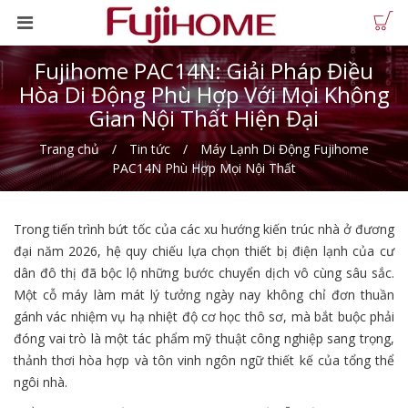
Fujihome PAC14N: Giải Pháp Điều
Hòa Di Động Phù Hợp Với Mọi Không
Gian Nội Thất Hiện Đại
Trang chủ
Tin tức
Máy Lạnh Di Động Fujihome
PAC14N Phù Hợp Mọi Nội Thất
Trong tiến trình bứt tốc của các xu hướng kiến trúc nhà ở đương
đại năm 2026, hệ quy chiếu lựa chọn thiết bị điện lạnh của cư
dân đô thị đã bộc lộ những bước chuyển dịch vô cùng sâu sắc.
Một cỗ máy làm mát lý tưởng ngày nay không chỉ đơn thuần
gánh vác nhiệm vụ hạ nhiệt độ cơ học thô sơ, mà bắt buộc phải
đóng vai trò là một tác phẩm mỹ thuật công nghiệp sang trọng,
thảnh thơi hòa hợp và tôn vinh ngôn ngữ thiết kế của tổng thể
ngôi nhà.