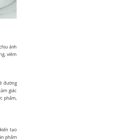
chịu ảnh
ng, viêm
về đường
cảm giác
ực phẩm,
kiến tạo
sản phẩm