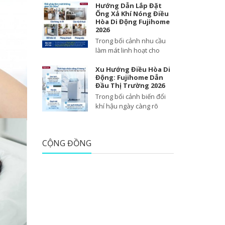
Hướng Dẫn Lắp Đặt
Ống Xả Khí Nóng Điều
Hòa Di Động Fujihome
2026
Trong bối cảnh nhu cầu
làm mát linh hoạt cho
Xu Hướng Điều Hòa Di
Động: Fujihome Dẫn
Đầu Thị Trường 2026
Trong bối cảnh biến đổi
khí hậu ngày càng rõ
CỘNG ĐỒNG