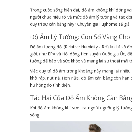
Trong cuộc sống hiện đại, độ ẩm không khí đóng vai 
người chưa hiểu rõ về mức độ ẩm lý tưởng và tác độn
duy trì sự cân bằng này? Chuyên gia Fujihome sẽ giải 
Độ Ẩm Lý Tưởng: Con Số Vàng Cho
Độ ẩm tương đối (Relative Humidity - RH) là chỉ số đ
giới, như EPA và Hội đồng Hen suyễn Quốc gia Úc, đ
tưởng để bảo vệ sức khỏe và mang lại sự thoải mái tố
Việc duy trì độ ẩm trong khoảng này mang lại nhiều 
khô ráp, nứt nẻ. Hơn nữa, độ ẩm cân bằng còn hạn chế
hư hỏng do tĩnh điện.
Tác Hại Của Độ Ẩm Không Cân Bằn
Khi độ ẩm không khí vượt ra ngoài ngưỡng lý tưởn
sống.