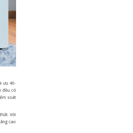
i ưu 40-
e đều có
iểm soát
hất. Với
 nâng cao