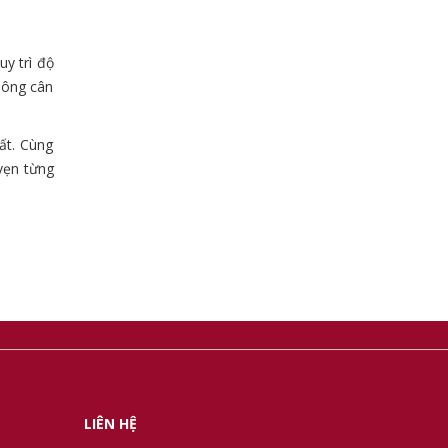
y trì độ
hông cân
ất. Cùng
vẹn từng
LIÊN HỆ