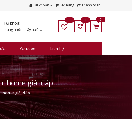
Tài khoản
Giỏ hàng
Thanh toán
0
0
0
Từ khoá:
thang nhôm
,
cây nước
...
tức
Youtube
Liên hệ
ujihome giải đáp
jihome giải đáp