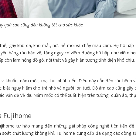
y quá cao cũng đều không tốt cho sức khỏe
thể, gây khô da, khô mắt, nứt nẻ môi và chảy máu cam. Hệ hô hấp 
 yếu hàng rào bảo vệ, tăng nguy cơ viêm đường hô hấp như viêm họ
 còn làm hỏng đồ gỗ, nội thất và gây hiện tượng tĩnh điện khó chịu.
 vi khuẩn, nấm mốc, mạt bụi phát triển. Điều này dẫn đến các bệnh 
 biệt nguy hiểm cho trẻ nhỏ và người lớn tuổi. Độ ẩm cao cũng gây 
ác vấn đề về da. Nấm mốc có thể xuất hiện trên tường, quần áo, th
a Fujihome
jihome tự hào mang đến những giải pháp công nghệ tiên tiến để 
iểm soát chất lượng không khí, Fujihome cung cấp đa dạng các dòng 