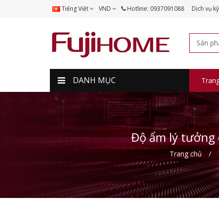
Tiếng Việt
VND
Hotline: 0937091088
Dịch vụ kỹ
DANH MỤC
Tran
Độ ẩm lý tưởng 
Trang chủ