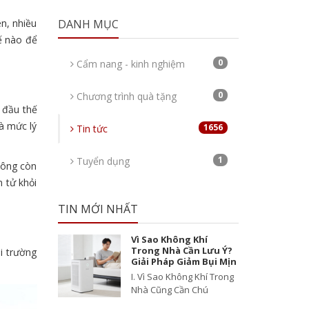
ên, nhiều
DANH MỤC
ế nào để
0
Cẩm nang - kinh nghiệm
0
Chương trình quà tặng
g đầu thế
à mức lý
1656
Tin tức
1
Tuyển dụng
hông còn
n tử khỏi
TIN MỚI NHẤT
Vì Sao Không Khí
Trong Nhà Cần Lưu Ý?
i trường
Giải Pháp Giảm Bụi Mịn
I. Vì Sao Không Khí Trong
Nhà Cũng Cần Chú