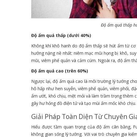
Độ ẩm quá thấp ha
Độ ẩm quá thấp (dưới 40%)
Không khí khô hanh do độ ẩm thấp sẽ hút ẩm từ cơ 
hưởng nặng nề nhất: niêm mạc mũi họng bị khô, suy
mũi, viêm phế quản và cảm cúm. Ngoài ra, độ ẩm thấp
Độ ẩm quá cao (trên 60%)
Ngược lại, độ ẩm quá cao là môi trường lý tưởng cho
hô hấp như hen suyễn, viêm phế quản, viêm phổi, đặc
ẩm ướt, khó chịu, mệt mỏi và làm trầm trọng thêm c
gây hư hỏng đồ điện tử và tạo mùi ẩm mốc khó chịu.
Giải Pháp Toàn Diện Từ Chuyên Gi
Hiểu được tầm quan trọng của độ ẩm cân bằng, Fu
không gian sống lý tưởng. Với vai trò chuyên gia k