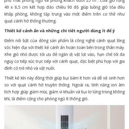
phủ mát phòng ngủ và phòng khách dưới 25 m². Cửa gió rộng
49 x 6,5 cm kết hợp đảo chiều 90 độ giúp luồng gió tỏa đều
khắp phòng, không tập trung vào một điểm trên cơ thể như
quạt cánh hở thông thường.
Thiết kế cánh ẩn và những chi tiết người dùng ít để ý
Điểm nổi bật của dòng sản phẩm là công nghệ cánh quạt lồng
sóc hiện đại với thiết kế cánh ẩn hoàn toàn bên trong thân máy.
Khe gió nhỏ được tối ưu để ngăn dị vật lọt vào, hạn chế tối đa
nguy cơ tiếp xúc trực tiếp với cánh quạt, đặc biệt phù hợp với gia
đình có trẻ nhỏ và vật nuôi.
Thiết kế kín này đồng thời giúp bụi bám ít hơn và dễ vệ sinh hơn
so với quạt cánh hở truyền thống. Ngoài ra, tính năng ion âm
tích hợp giúp giảm mùi, giảm vi khuẩn và bụi lơ lửng trong không
khí, là điểm cộng cho phòng ngủ ít thông gió.