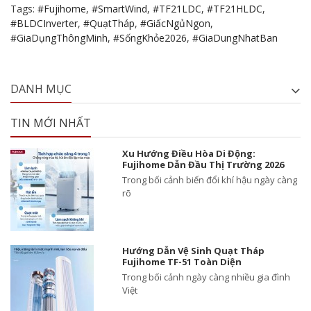
Tags:
#Fujihome
,
#SmartWind
,
#TF21LDC
,
#TF21HLDC
,
#BLDCInverter
,
#QuạtTháp
,
#GiấcNgủNgon
,
#GiaDụngThôngMinh
,
#SốngKhỏe2026
,
#GiaDungNhatBan
DANH MỤC
TIN MỚI NHẤT
Xu Hướng Điều Hòa Di Động:
Fujihome Dẫn Đầu Thị Trường 2026
Trong bối cảnh biến đổi khí hậu ngày càng
rõ
Hướng Dẫn Vệ Sinh Quạt Tháp
Fujihome TF-51 Toàn Diện
Trong bối cảnh ngày càng nhiều gia đình
Việt