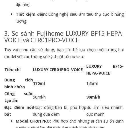
dịu nhẹ.
Tiết kiệm điện:
Công nghệ siêu âm tiêu thụ cực ít năng
lượng.
3. So sánh Fujihome LUXURY BF15-HEPA-
VOICE và CFR01PRO-VOICE
Tùy vào nhu cầu sử dụng, bạn có thể lựa chọn một trong hai
model với các thông số kỹ thuật tối ưu sau:
LUXURY BF15-
Tiêu chí
LUXURY CFR01PRO-VOICE
HEPA-VOICE
Dung tích
170ml
135ml
bình chứa
Công suất
50ml/h
90ml/h
tạo ẩm
Đặc điểm nổi
Hoạt động bền bỉ, phù hợp
Bù ẩm siêu nhanh,
bật
dùng qua đêm
cực mạnh
Model CFR01PRO:
Phù hợp cho những ai cần sự ổn định
xuyên suốt đêm dài nhờ dung tích bình chứa lớn.