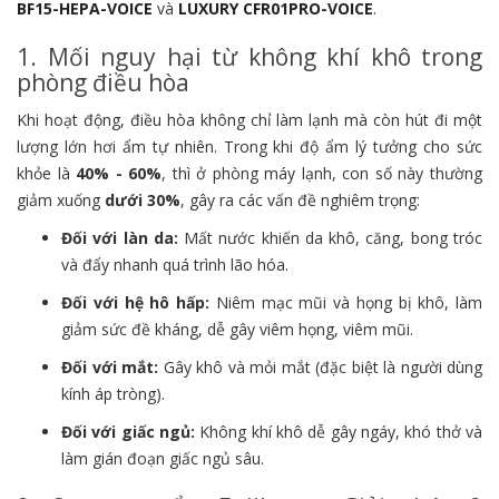
BF15-HEPA-VOICE
và
LUXURY CFR01PRO-VOICE
.
1. Mối nguy hại từ không khí khô trong
phòng điều hòa
Khi hoạt động, điều hòa không chỉ làm lạnh mà còn hút đi một
lượng lớn hơi ẩm tự nhiên. Trong khi độ ẩm lý tưởng cho sức
khỏe là
40% - 60%
, thì ở phòng máy lạnh, con số này thường
giảm xuống
dưới 30%
, gây ra các vấn đề nghiêm trọng:
Đối với làn da:
Mất nước khiến da khô, căng, bong tróc
và đẩy nhanh quá trình lão hóa.
Đối với hệ hô hấp:
Niêm mạc mũi và họng bị khô, làm
giảm sức đề kháng, dễ gây viêm họng, viêm mũi.
Đối với mắt:
Gây khô và mỏi mắt (đặc biệt là người dùng
kính áp tròng).
Đối với giấc ngủ:
Không khí khô dễ gây ngáy, khó thở và
làm gián đoạn giấc ngủ sâu.