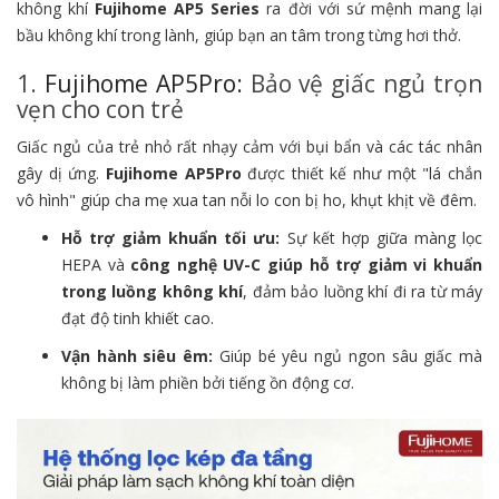
không khí
Fujihome AP5 Series
ra đời với sứ mệnh mang lại
bầu không khí trong lành,
giúp bạn an tâm trong từng hơi thở.
1.
Fujihome AP5Pro:
Bảo vệ giấc ngủ trọn
vẹn cho con trẻ
Giấc ngủ của trẻ nhỏ rất nhạy cảm với bụi bẩn và các tác nhân
gây dị ứng.
Fujihome AP5Pro
được thiết kế như một "lá chắn
vô hình" giúp cha mẹ xua tan nỗi lo con bị ho,
khụt khịt về đêm.
Hỗ trợ giảm khuẩn tối ưu:
Sự kết hợp giữa màng lọc
HEPA và
công nghệ UV-C giúp hỗ trợ giảm vi khuẩn
trong luồng không khí
,
đảm bảo luồng khí đi ra từ máy
đạt độ tinh khiết cao.
Vận hành siêu êm:
Giúp bé yêu ngủ ngon sâu giấc mà
không bị làm phiền bởi tiếng ồn động cơ.