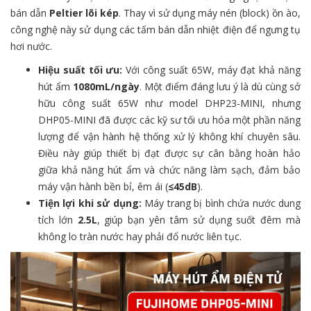
bán dẫn
Peltier lõi kép
. Thay vì sử dụng máy nén (block) ồn ào,
công nghệ này sử dụng các tấm bán dẫn nhiệt điện để ngưng tụ
hơi nước.
Hiệu suất tối ưu:
Với công suất 65W, máy đạt khả năng
hút ẩm
1080mL/ngày
. Một điểm đáng lưu ý là dù cùng sở
hữu công suất 65W như model DHP23-MINI, nhưng
DHP05-MINI đã được các kỹ sư tối ưu hóa một phần năng
lượng để vận hành hệ thống xử lý không khí chuyên sâu.
Điều này giúp thiết bị đạt được sự cân bằng hoàn hảo
giữa khả năng hút ẩm và chức năng làm sạch, đảm bảo
máy vận hành bền bỉ, êm ái (
≤45dB
).
Tiện lợi khi sử dụng:
Máy trang bị bình chứa nước dung
tích lớn
2.5L
, giúp bạn yên tâm sử dụng suốt đêm mà
không lo tràn nước hay phải đổ nước liên tục.