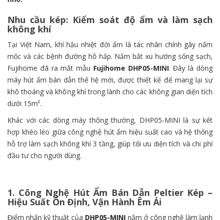
Nhu cầu kép: Kiểm soát độ ẩm và làm sạch
không khí
Tại Việt Nam, khí hậu nhiệt đới ẩm là tác nhân chính gây nấm
mốc và các bệnh đường hô hấp. Nắm bắt xu hướng sống sạch,
Fujihome đã ra mắt mẫu
Fujihome DHP05-MINI
. Đây là dòng
máy hút ẩm bán dẫn thế hệ mới, được thiết kế để mang lại sự
khô thoáng và không khí trong lành cho các không gian diện tích
dưới 15m².
Khác với các dòng máy thông thường, DHP05-MINI là sự kết
hợp khéo léo giữa công nghệ hút ẩm hiệu suất cao và hệ thống
hỗ trợ làm sạch không khí 3 tầng, giúp tối ưu diện tích và chi phí
đầu tư cho người dùng.
1. Công Nghệ Hút Ẩm Bán Dẫn Peltier Kép –
Hiệu Suất Ổn Định, Vận Hành Êm Ái
Điểm nhấn kỹ thuật của
DHP05-MINI
nằm ở công nghệ làm lạnh