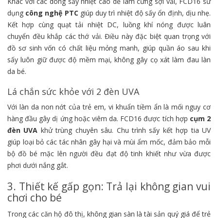
Khác với các dòng sấy nhiệt cao dễ làm cứng sợi vải, FCD16 sử
dụng
công nghệ PTC
giúp duy trì nhiệt độ sấy ổn định, dịu nhẹ.
Kết hợp cùng quạt tải nhiệt DC, luồng khí nóng được luân
chuyển đều khắp các thớ vải. Điều này đặc biệt quan trọng với
đồ sơ sinh vốn có chất liệu mỏng manh, giúp quần áo sau khi
sấy luôn giữ được độ mềm mại, không gây cọ xát làm đau làn
da bé.
Lá chắn sức khỏe với 2 đèn UVA
Với làn da non nớt của trẻ em, vi khuẩn tiềm ẩn là mối nguy cơ
hàng đầu gây dị ứng hoặc viêm da. FCD16 được tích hợp
cụm 2
đèn UVA
khử trùng chuyên sâu. Chu trình sấy kết hợp tia UV
giúp loại bỏ các tác nhân gây hại và mùi ẩm mốc, đảm bảo mỗi
bộ đồ bé mặc lên người đều đạt độ tinh khiết như vừa được
phơi dưới nắng gắt.
3. Thiết kế gấp gọn: Trả lại không gian vui
chơi cho bé
Trong các căn hộ đô thị, không gian sàn là tài sản quý giá để trẻ