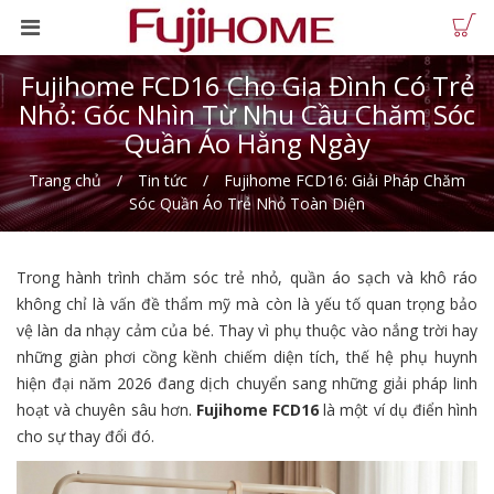
Fujihome FCD16 Cho Gia Đình Có Trẻ
Nhỏ: Góc Nhìn Từ Nhu Cầu Chăm Sóc
Quần Áo Hằng Ngày
Trang chủ
Tin tức
Fujihome FCD16: Giải Pháp Chăm
Sóc Quần Áo Trẻ Nhỏ Toàn Diện
Trong hành trình chăm sóc trẻ nhỏ, quần áo sạch và khô ráo
không chỉ là vấn đề thẩm mỹ mà còn là yếu tố quan trọng bảo
vệ làn da nhạy cảm của bé. Thay vì phụ thuộc vào nắng trời hay
những giàn phơi cồng kềnh chiếm diện tích, thế hệ phụ huynh
hiện đại năm 2026 đang dịch chuyển sang những giải pháp linh
hoạt và chuyên sâu hơn.
Fujihome FCD16
là một ví dụ điển hình
cho sự thay đổi đó.