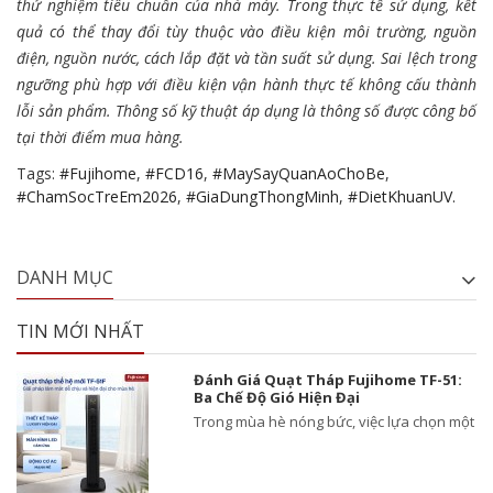
thử nghiệm tiêu chuẩn của nhà máy. Trong thực tế sử dụng, kết
quả có thể thay đổi tùy thuộc vào điều kiện môi trường, nguồn
điện, nguồn nước, cách lắp đặt và tần suất sử dụng. Sai lệch trong
ngưỡng phù hợp với điều kiện vận hành thực tế không cấu thành
lỗi sản phẩm. Thông số kỹ thuật áp dụng là thông số được công bố
tại thời điểm mua hàng.
Tags:
#Fujihome
,
#FCD16
,
#MaySayQuanAoChoBe
,
#ChamSocTreEm2026
,
#GiaDungThongMinh
,
#DietKhuanUV.
DANH MỤC
TIN MỚI NHẤT
Đánh Giá Quạt Tháp Fujihome TF-51:
Ba Chế Độ Gió Hiện Đại
Trong mùa hè nóng bức, việc lựa chọn một