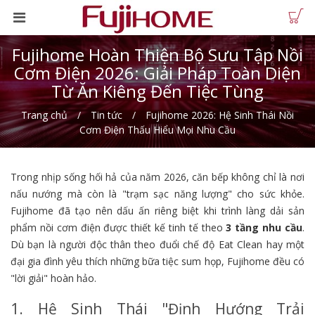
Fujihome Hoàn Thiện Bộ Sưu Tập Nồi
Cơm Điện 2026: Giải Pháp Toàn Diện
Từ Ăn Kiêng Đến Tiệc Tùng
Trang chủ
Tin tức
Fujihome 2026: Hệ Sinh Thái Nồi
Cơm Điện Thấu Hiểu Mọi Nhu Cầu
Trong nhịp sống hối hả của năm 2026, căn bếp không chỉ là nơi
nấu nướng mà còn là "trạm sạc năng lượng" cho sức khỏe.
Fujihome đã tạo nên dấu ấn riêng biệt khi trình làng dải sản
phẩm nồi cơm điện được thiết kế tinh tế theo
3 tầng nhu cầu
.
Dù bạn là người độc thân theo đuổi chế độ Eat Clean hay một
đại gia đình yêu thích những bữa tiệc sum họp, Fujihome đều có
"lời giải" hoàn hảo.
1. Hệ Sinh Thái "Định Hướng Trải