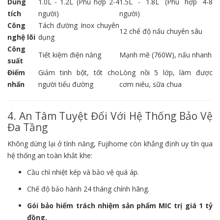
Dung
1.0L - 1.2L (Phù hợp 2-4
1.5L - 1.8L (Phù hợp 4-8
tích
người)
người)
Công
Tách đường Inox chuyên
12 chế độ nấu chuyên sâu
nghệ lõi
dụng
Công
Tiết kiệm điện năng
Mạnh mẽ (760W), nấu nhanh
suất
Điểm
Giảm tinh bột, tốt cho
Lòng nồi 5 lớp, làm được
nhấn
người tiểu đường
cơm niêu, sữa chua
4. An Tâm Tuyệt Đối Với Hệ Thống Bảo Vệ
Đa Tầng
Không dừng lại ở tính năng, Fujihome còn khẳng định uy tín qua
hệ thống an toàn khắt khe:
Cầu chì nhiệt kép và bảo vệ quá áp.
Chế độ bảo hành 24 tháng chính hãng.
Gói bảo hiểm trách nhiệm sản phẩm MIC trị giá 1 tỷ
đồng.