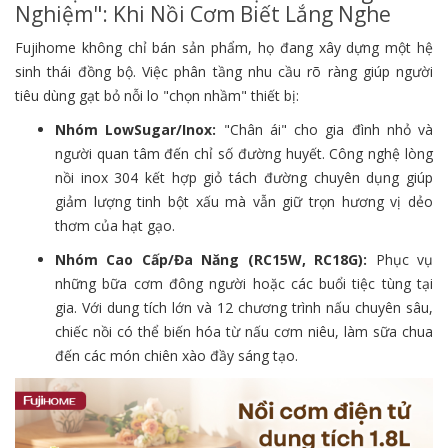
Nghiệm": Khi Nồi Cơm Biết Lắng Nghe
Fujihome không chỉ bán sản phẩm, họ đang xây dựng một hệ
sinh thái đồng bộ. Việc phân tầng nhu cầu rõ ràng giúp người
tiêu dùng gạt bỏ nỗi lo "chọn nhầm" thiết bị:
Nhóm LowSugar/Inox:
"Chân ái" cho gia đình nhỏ và
người quan tâm đến chỉ số đường huyết. Công nghệ lòng
nồi inox 304 kết hợp giỏ tách đường chuyên dụng giúp
giảm lượng tinh bột xấu mà vẫn giữ trọn hương vị dẻo
thơm của hạt gạo.
Nhóm Cao Cấp/Đa Năng (RC15W, RC18G):
Phục vụ
những bữa cơm đông người hoặc các buổi tiệc tùng tại
gia. Với dung tích lớn và 12 chương trình nấu chuyên sâu,
chiếc nồi có thể biến hóa từ nấu cơm niêu, làm sữa chua
đến các món chiên xào đầy sáng tạo.