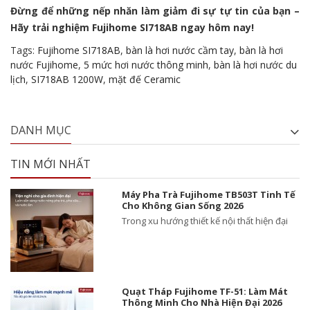
Đừng để những nếp nhăn làm giảm đi sự tự tin của bạn –
Hãy trải nghiệm Fujihome SI718AB ngay hôm nay!
Tags:
Fujihome SI718AB
,
bàn là hơi nước cầm tay
,
bàn là hơi
nước Fujihome
,
5 mức hơi nước thông minh
,
bàn là hơi nước du
lịch
,
SI718AB 1200W
,
mặt đế Ceramic
DANH MỤC
TIN MỚI NHẤT
Máy Pha Trà Fujihome TB503T Tinh Tế
Cho Không Gian Sống 2026
Trong xu hướng thiết kế nội thất hiện đại
Quạt Tháp Fujihome TF-51: Làm Mát
Thông Minh Cho Nhà Hiện Đại 2026