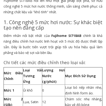
Fujihome SI718AB nổi lên như một giải pháp đột phá, sở hữu
công nghệ 5 mức hơi nước thông minh, sẵn sàng chinh phục cả
những chất liệu vải "khó tính" nhất.
1. Công nghệ 5 mức hơi nước: Sự khác biệt
tạo nên đẳng cấp
Điểm nhấn nổi bật nhất của
Fujihome SI718AB
chính là khả
năng điều chỉnh hơi nước linh hoạt với 5 mức độ được thiết lập
sẵn. Đây là bước tiến vượt trội giúp tối ưu hóa hiệu quả làm
phẳng và bảo vệ sợi vải bền lâu.
Chi tiết các mức điều chỉnh theo loại vải:
Loại Vải
Lượng Hơi
Mức Điều
Tương
Nước
Mục Đích Sử Dụng
Chỉnh
Ứng
(g/phút)
Loại bỏ nếp nhăn nhẹ,
Mức 1
Ủi khô
0
định hình form áo.
Mức 2
Chăm sóc nhẹ nhàng,
Lụa, Satin
12
(Silk)
bảo vệ độ bóng.