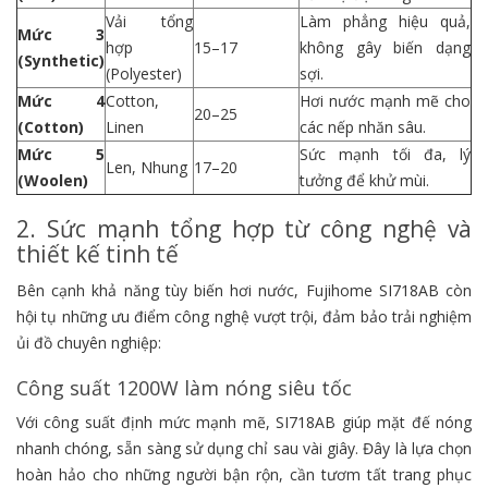
Vải tổng
Làm phẳng hiệu quả,
Mức 3
hợp
15–17
không gây biến dạng
(Synthetic)
(Polyester)
sợi.
Mức 4
Cotton,
Hơi nước mạnh mẽ cho
20–25
(Cotton)
Linen
các nếp nhăn sâu.
Mức 5
Sức mạnh tối đa, lý
Len, Nhung
17–20
(Woolen)
tưởng để khử mùi.
2. Sức mạnh tổng hợp từ công nghệ và
thiết kế tinh tế
Bên cạnh khả năng tùy biến hơi nước, Fujihome SI718AB còn
hội tụ những ưu điểm công nghệ vượt trội, đảm bảo trải nghiệm
ủi đồ chuyên nghiệp:
Công suất 1200W làm nóng siêu tốc
Với công suất định mức mạnh mẽ, SI718AB giúp mặt đế nóng
nhanh chóng, sẵn sàng sử dụng chỉ sau vài giây. Đây là lựa chọn
hoàn hảo cho những người bận rộn, cần tươm tất trang phục