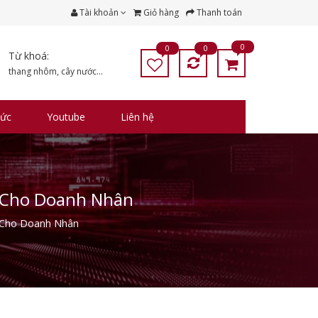
Tài khoản
Giỏ hàng
Thanh toán
0
0
0
Từ khoá:
thang nhôm
,
cây nước
...
tức
Youtube
Liên hệ
i Cho Doanh Nhân
 Cho Doanh Nhân