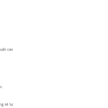
huẩn cao
c.
ng sẽ tự