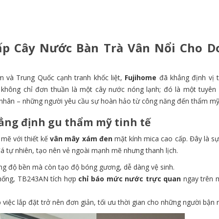
ấp Cây Nước Bàn Trà Vân Nổi Cho D
m và Trung Quốc cạnh tranh khốc liệt,
Fujihome
đã khẳng định vị t
không chỉ đơn thuần là một cây nước nóng lạnh; đó là một tuyên
h nhân – những người yêu cầu sự hoàn hảo từ công năng đến thẩm mỹ
hẳng định gu thẩm mỹ tinh tế
mẽ với thiết kế
vân mây xám đen
mặt kính mica cao cấp. Đây là sự
đá tự nhiên, tạo nên vẻ ngoài mạnh mẽ nhưng thanh lịch.
ng độ bền mà còn tạo độ bóng gương, dễ dàng vệ sinh.
thống, TB243AN tích hợp
chỉ báo mức nước trực quan
ngay trên 
iệc lắp đặt trở nên đơn giản, tối ưu thời gian cho những người bận r