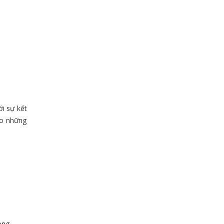
ới sự kết
ho những
dụng