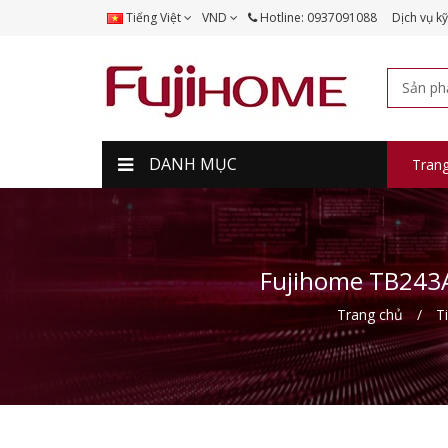
Tiếng Việt
VND
Hotline: 0937091088
Dịch vụ kỹ
DANH MỤC
Tran
Fujihome TB243A
Trang chủ
T