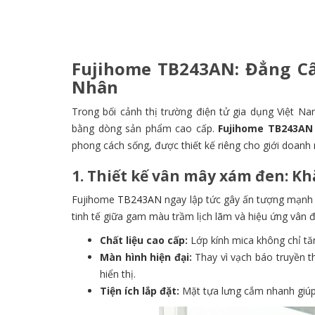
Fujihome TB243AN: Đẳng C
Nhân
Trong bối cảnh thị trường điện tử gia dụng Việt Na
bằng dòng sản phẩm cao cấp.
Fujihome TB243AN
phong cách sống, được thiết kế riêng cho giới doan
1. Thiết kế vân mây xám đen: K
Fujihome
TB243AN
ngay lập tức gây ấn tượng mạnh 
tinh tế giữa gam màu trầm lịch lãm và hiệu ứng vân 
Chất liệu cao cấp:
Lớp kính mica không chỉ tă
Màn hình hiện đại:
Thay vì vạch báo truyền 
hiển thị.
Tiện ích lắp đặt:
Mặt tựa lưng cắm nhanh giúp v