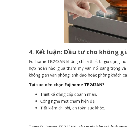
4. Kết luận: Đầu tư cho không gi
Fujihome TB243AN không chỉ là thiết bị gia dụng; nó 
hợp hoàn hảo giữa thẩm mỹ vân nổi sang trọng và 
không gian văn phòng lãnh đạo hoặc phòng khách ca
Tại sao nên chọn
Fujihome TB243AN
?
Thiết kế đẳng cấp doanh nhân.
Công nghệ một chạm hiện đại.
Tiết kiệm chi phí, an toàn sức khỏe.
Tags:
Fujihome TB243AN
,
cây nước bàn trà fujihome