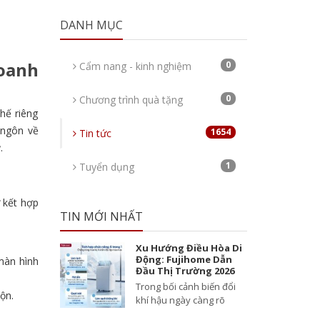
DANH MỤC
oanh
0
Cẩm nang - kinh nghiệm
0
Chương trình quà tặng
hế riêng
 ngôn về
1654
Tin tức
.
1
Tuyển dụng
 kết hợp
TIN MỚI NHẤT
Xu Hướng Điều Hòa Di
Động: Fujihome Dẫn
màn hình
Đầu Thị Trường 2026
Trong bối cảnh biến đổi
ộn.
khí hậu ngày càng rõ