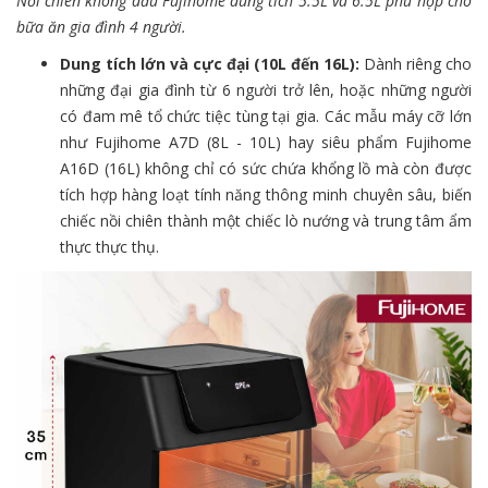
Nồi chiên không dầu Fujihome dung tích 5.5L và 6.5L phù hợp cho
bữa ăn gia đình 4 người.
Dung tích lớn và cực đại (10L đến 16L):
Dành riêng cho
những đại gia đình từ 6 người trở lên, hoặc những người
có đam mê tổ chức tiệc tùng tại gia. Các mẫu máy cỡ lớn
như Fujihome A7D (8L - 10L) hay siêu phẩm Fujihome
A16D (16L) không chỉ có sức chứa khổng lồ mà còn được
tích hợp hàng loạt tính năng thông minh chuyên sâu, biến
chiếc nồi chiên thành một chiếc lò nướng và trung tâm ẩm
thực thực thụ.