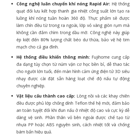
Công nghệ luân chuyển khí nóng Rapid Air:
Hệ thống
quạt đối lưu kết hợp thanh gia nhiệt công suất lớn tạo ra
luồng khí nóng tuần hoàn 360 độ. Thực phẩm sẽ được
làm chín đều từ trong ra ngoài, lớp vỏ vàng giòn rụm mà
không cần đắm chìm trong dầu mỡ. Công nghệ này giúp
ép kiệt đến 80% lượng chất béo dư thừa, bảo vệ hệ tim
mạch cho cả gia đình.
Hệ thống điều khiển thông minh:
Fujihome cung cấp
đa dạng tùy chọn từ núm vặn cơ học bền bỉ, dễ thao tác
cho người lớn tuổi, đến màn hình cảm ứng điện tử 3D siêu
nhạy được cài đặt sẵn hàng loạt chế độ nấu tự động
chuyên nghiệp.
Vật liệu cấu thành cao cấp:
Lòng nồi và các khay chiên
đều được phủ lớp chống dính Teflon thế hệ mới, đảm bảo
an toàn tuyệt đối khi đun nấu ở nhiệt độ cao và cực kỳ dễ
dàng vệ sinh. Phần thân vỏ bên ngoài được chế tạo từ
nhựa PP hoặc ABS nguyên sinh, cách nhiệt tốt và chống
bám bẩn hiệu quả.