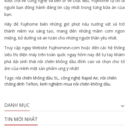
vượt trội về công nghệ và bền bỉ về chất liệu, Fujihome tự tin là
người bạn đồng hành đáng tin cậy nhất trong từng bữa ăn của
bạn.
Hãy để Fujihome biến những giờ phút nấu nướng vất vả trở
thành niềm vui sáng tạo, mang đến những mâm cơm ngon
miệng, bổ dưỡng và an toàn cho những người thân yêu nhất.
Truy cập ngay Website Fujihomevn.com hoặc đến các hệ thống
siêu thị điện máy trên toàn quốc ngay hôm nay để tự tay khám
phá dải sinh thái nồi chiên không dầu đỉnh cao và chọn cho tổ
ấm của mình một sản phẩm ưng ý nhất!
Tags:
nồi chiên không dầu 5L
,
công nghệ Rapid Air
,
nồi chiên
chống dính Teflon
,
kinh nghiệm mua nồi chiên không dầu.
DANH MỤC
TIN MỚI NHẤT