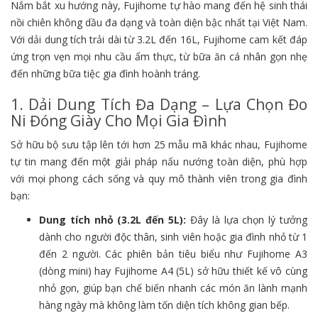
Nắm bắt xu hướng này, Fujihome tự hào mang đến hệ sinh thái
nồi chiên không dầu đa dạng và toàn diện bậc nhất tại Việt Nam.
Với dải dung tích trải dài từ 3.2L đến 16L, Fujihome cam kết đáp
ứng trọn vẹn mọi nhu cầu ẩm thực, từ bữa ăn cá nhân gọn nhẹ
đến những bữa tiệc gia đình hoành tráng.
1. Dải Dung Tích Đa Dạng – Lựa Chọn Đo
Ni Đóng Giày Cho Mọi Gia Đình
Sở hữu bộ sưu tập lên tới hơn 25 mẫu mã khác nhau, Fujihome
tự tin mang đến một giải pháp nấu nướng toàn diện, phù hợp
với mọi phong cách sống và quy mô thành viên trong gia đình
bạn:
Dung tích nhỏ (3.2L đến 5L):
Đây là lựa chọn lý tưởng
dành cho người độc thân, sinh viên hoặc gia đình nhỏ từ 1
đến 2 người. Các phiên bản tiêu biểu như Fujihome A3
(dòng mini) hay Fujihome A4 (5L) sở hữu thiết kế vô cùng
nhỏ gọn, giúp bạn chế biến nhanh các món ăn lành mạnh
hàng ngày mà không làm tốn diện tích không gian bếp.