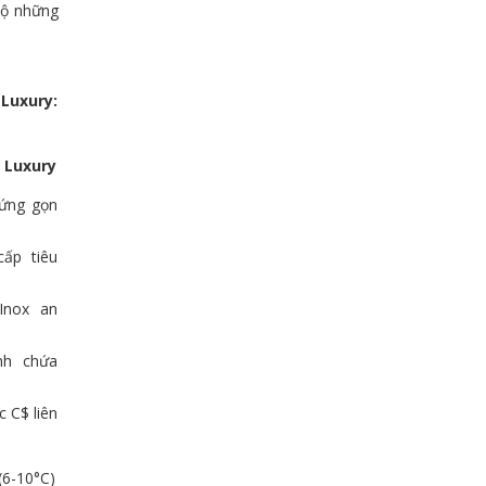
lộ những
uxury:
 Luxury
đứng gọn
ấp tiêu
Inox an
nh chứa
c C$
liên
(6-10°C)