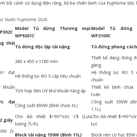
nh bối cảnh sử dụng diện rộng, bộ ba chiến binh của FujiHome bộc 
Lọc Nước FujiHome 2026
Model Tủ đứng Thương mại:
Model Tủ đứng L
WP302C
WP9201C
WP2109C
ng thái
Tủ đứng độc lập tải nặng
Tủ đứng phong cách
Thiết kế dáng đứng 
380 x 455 x 1180 mm
gàng
AY đạt
Hệ thống lọc RO 5 c
Hệ thống lọc RO 5 cấp tiêu chuẩn
chuẩn
ử khuẩn
Thiết kế bình chứa 
Tích hợp đèn UV khử khuẩn tăng áp
toàn
ực đại
Công suất 500W (Bì
Công suất 800W (Bình chứa 3L)
1.1L)
Cho dải nhiệt
$>90^\circ C$
(Lưu
Cho dải nhiệt
$>90^\cir
2 giây
lượng 7L/h)
tục
00W (5-
Block tải nặng 150W (Bình 11L)
Block nén cơ học 85W 