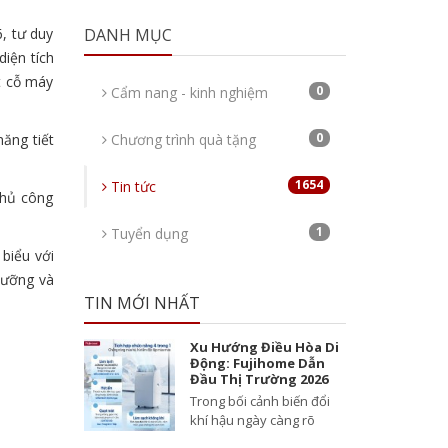
, tư duy
DANH MỤC
diện tích
t cỗ máy
0
Cẩm nang - kinh nghiệm
0
ăng tiết
Chương trình quà tặng
1654
Tin tức
thủ công
1
Tuyển dụng
biểu với
dưỡng và
TIN MỚI NHẤT
Xu Hướng Điều Hòa Di
Động: Fujihome Dẫn
Đầu Thị Trường 2026
Trong bối cảnh biến đổi
khí hậu ngày càng rõ