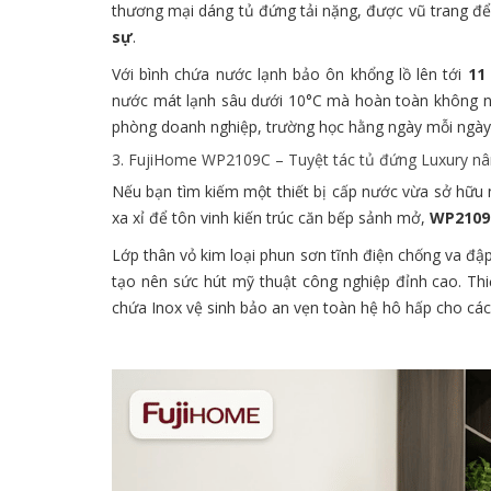
thương mại dáng tủ đứng tải nặng, được vũ trang đ
sự
.
Với bình chứa nước lạnh bảo ôn khổng lồ lên tới
11 
nước mát lạnh sâu dưới 10°C mà hoàn toàn không ngố
phòng doanh nghiệp, trường học hằng ngày mỗi ngày
3. FujiHome WP2109C – Tuyệt tác tủ đứng Luxury n
Nếu bạn tìm kiếm một thiết bị cấp nước vừa sở hữu
xa xỉ để tôn vinh kiến trúc căn bếp sảnh mở,
WP2109
Lớp thân vỏ kim loại phun sơn tĩnh điện chống va đ
tạo nên sức hút mỹ thuật công nghiệp đỉnh cao. Th
chứa Inox vệ sinh bảo an vẹn toàn hệ hô hấp cho các