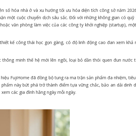
yên số hóa nhà ở và xu hướng tối ưu hóa diện tích công sở năm 2026
 nhận một cuộc chuyển dịch sâu sắc. Đối với những không gian có quỹ 
 hoặc văn phòng làm việc của các công ty khởi nghiệp (startup), mộ
thiết kế công thái học gọn gàng, có độ linh động cao đan xem khả n
c thông minh thế hệ mới lên ngôi, loại bỏ dần thói quen đun nước 
 hiệu FujiHome đã đồng bộ tung ra ma trận sản phẩm đa nhiệm, tiêu 
n phẩm này bứt phá trở thành điểm tựa vững chắc, bảo an dải dinh 
n xem các gia đình hằng ngày mỗi ngày.