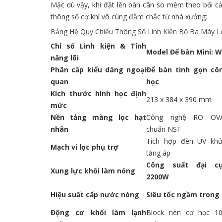
Mặc dù vậy, khi đặt lên bàn cân so mềm theo bối cả
thông số cơ khí vô cùng đằm chắc từ nhà xưởng:
Bảng Hệ Quy Chiếu Thông Số Linh Kiện Bộ Ba Máy 
Chỉ số Linh kiện & Tính
Model Để bàn Mini: 
năng lõi
Phân cấp kiểu dáng ngoại
Để bàn tinh gọn cô
quan
học
Kích thước hình học định
213 x 384 x 390 mm
mức
Nền tảng màng lọc hạt
Công nghệ RO OV
nhân
chuẩn NSF
Tích hợp đèn UV kh
Mạch vi lọc phụ trợ
tăng áp
Công suất đại c
Xung lực khối làm nóng
2200W
Hiệu suất cấp nước nóng
Siêu tốc ngầm trong 
Động cơ khối làm lạnh
Block nén cơ học 1