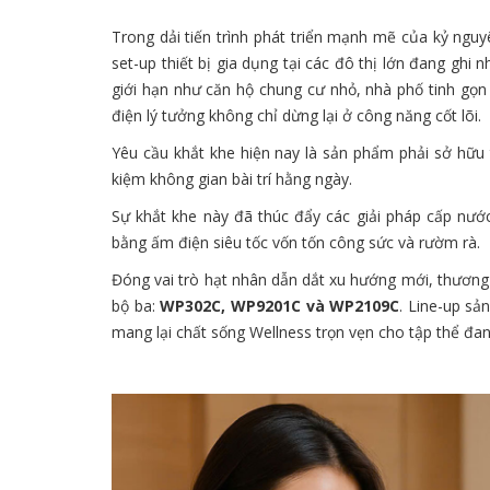
Trong dải tiến trình phát triển mạnh mẽ của kỷ ngu
set-up thiết bị gia dụng tại các đô thị lớn đang ghi
giới hạn như căn hộ chung cư nhỏ, nhà phố tinh gọn
điện lý tưởng không chỉ dừng lại ở công năng cốt lõi.
Yêu cầu khắt khe hiện nay là sản phẩm phải sở hữu 
kiệm không gian bài trí hằng ngày.
Sự khắt khe này đã thúc đẩy các giải pháp cấp nướ
bằng ấm điện siêu tốc vốn tốn công sức và rườm rà.
Đóng vai trò hạt nhân dẫn dắt xu hướng mới, thương
bộ ba:
WP302C, WP9201C và WP2109C
. Line-up sả
mang lại chất sống Wellness trọn vẹn cho tập thể đa