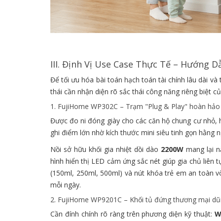
III. Định Vị Use Case Thực Tế – Hướng 
Để tối ưu hóa bài toán hạch toán tài chính lâu dài và
thái cần nhận diện rõ sắc thái công năng riêng biệt 
1. FujiHome WP302C – Trạm "Plug & Play" hoàn hảo 
Được đo ni đóng giày cho các căn hộ chung cư nhỏ, h
ghi điểm lớn nhờ kích thước mini siêu tinh gọn hằng n
Nồi sở hữu khối gia nhiệt dồi dào
2200W
mang lại n
hình hiển thị LED cảm ứng sắc nét giúp gia chủ liên t
(150ml, 250ml, 500ml) và nút khóa trẻ em an toàn vò
mỗi ngày.
2. FujiHome WP9201C – Khối tủ đứng thương mại dũ
Cần đính chính rõ ràng trên phương diện kỹ thuật:
W