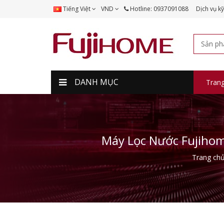
Tiếng Việt
VND
Hotline: 0937091088
Dịch vụ kỹ
DANH MỤC
Tran
Máy Lọc Nước Fujihom
Trang ch