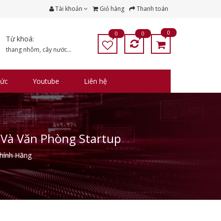
Tài khoản
Giỏ hàng
Thanh toán
0
0
0
Từ khoá:
thang nhôm
,
cây nước
...
tức
Youtube
Liên hệ
 Và Văn Phòng Startup
hính Hãng