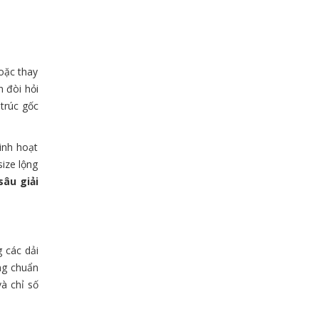
oặc thay
n đòi hỏi
trúc gốc
inh hoạt
ize lộng
sâu giải
 các dải
ng chuẩn
à chỉ số