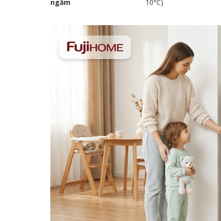
ngầm
10°C)