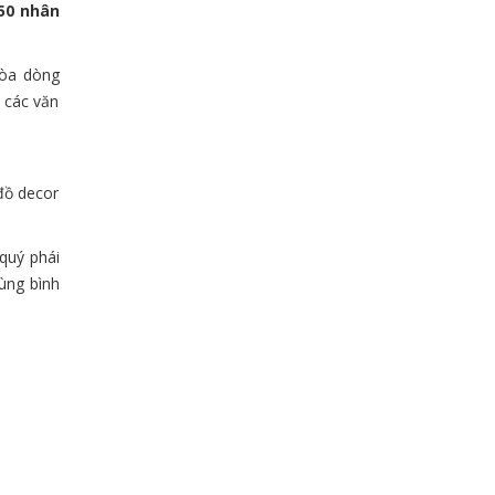
 50 nhân
hòa dòng
 các văn
đồ decor
quý phái
ùng bình