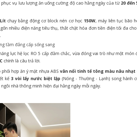
ể phục vụ lưu lượng ăn uống cường độ cao hằng ngày của từ
20 đến
Lít
chạy bằng động cơ block nén cơ học
150W
, máy liên tục bão 
n nhiều điện năng tiêu thụ, thắt chặt hóa đơn tiền điện tối đa cho
.
âng tầm đẳng cấp sống sang
 năng lực hệ lọc RO 5 cấp đằm chắc, vừa đóng vai trò như một món 
C
chính là câu trả lời.
ập phối hợp ăn ý mặt nhựa ABS
vân nổi tinh tế tông màu nâu nhạt
iết kế
3 vòi lấy nước biệt lập
(Nóng - Thường - Lạnh) song hành c
 ngôi nhà thông minh hiện đại hằng ngày mỗi ngày.