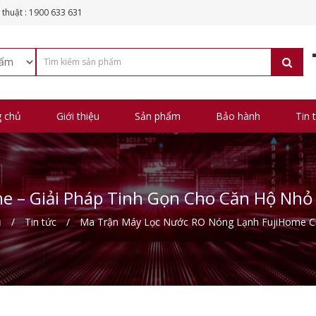
 thuật : 1900 633 631
g chủ
Giới thiệu
Sản phẩm
Bảo hành
Tin 
e – Giải Pháp Tinh Gọn Cho Căn Hộ Nhỏ
ủ
Tin tức
Ma Trận Máy Lọc Nước RO Nóng Lạnh FujiHome C