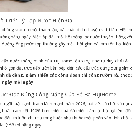
Và Triết Lý Cấp Nước Hiện Đại
phòng startup mới thành lập, bài toán dịch chuyển vị trí làm việc h
thường hằng ngày. Việc lắp đặt một hệ thống lọc nước truyền thống vố
 đường ống phức tạp thường gây mất thời gian và làm tổn hại kiến 
 cấp nước thông minh của FujiHome tỏa sáng nhờ tư duy chế tác l
hỏ gọn đặt trực tiếp trên bàn bếp đến các cấu trúc dáng đứng slim-s
nh dễ dàng, giảm thiểu các công đoạn thi công rườm rà, thọc 
g ngày mỗi ngày.
 Lực: Đọc Đúng Công Năng Của Bộ Ba FujiHome
 ngặt luật cạnh tranh lành mạnh năm 2026, bài viết từ chối sử dụng
g hoặc cam kết 100% tinh khiết quá đà thiếu căn cứ thử nghiệm đồ
c đầu ra luôn chịu sự ràng buộc phụ thuộc một phần vào tính chất v
a lý đô thị hằng ngày.