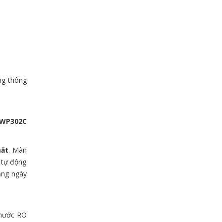
ùng thông
WP302C
mắt
. Màn
g tự động
ằng ngày
 nước RO