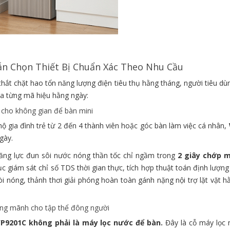
Dẫn Chọn Thiết Bị Chuẩn Xác Theo Nhu Cầu
 thắt chặt hao tổn năng lượng điện tiêu thụ hằng tháng, người tiêu d
của từng mã hiệu hằng ngày:
cho không gian để bàn mini
ộ gia đình trẻ từ 2 đến 4 thành viên hoặc góc bàn làm việc cá nhân,
gày.
ăng lực đun sôi nước nóng thần tốc chỉ ngầm trong
2 giây chớp 
ục giám sát chỉ số TDS thời gian thực, tích hợp thuật toán định lượn
i nóng, thảnh thơi giải phóng hoàn toàn gánh nặng nội trợ lặt vặt h
ng mãnh cho tập thể đông người
P9201C không phải là máy lọc nước để bàn.
Đây là cỗ máy lọc