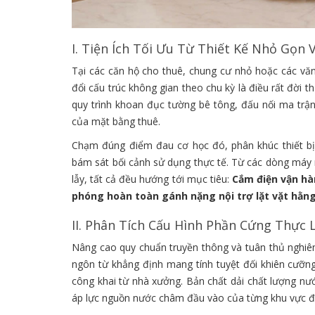
I. Tiện Ích Tối Ưu Từ Thiết Kế Nhỏ Gọn 
Tại các căn hộ cho thuê, chung cư nhỏ hoặc các văn 
đổi cấu trúc không gian theo chu kỳ là điều rất đời 
quy trình khoan đục tường bê tông, đấu nối ma trận
của mặt bằng thuê.
Chạm đúng điểm đau cơ học đó, phân khúc thiết bị
bám sát bối cảnh sử dụng thực tế. Từ các dòng máy n
lẫy, tất cả đều hướng tới mục tiêu:
Cắm điện vận hà
phóng hoàn toàn gánh nặng nội trợ lặt vặt hằn
II. Phân Tích Cấu Hình Phần Cứng Thực
Nâng cao quy chuẩn truyền thông và tuân thủ nghiêm
ngôn từ khẳng định mang tính tuyệt đối khiên cưỡn
công khai từ nhà xưởng. Bản chất dải chất lượng nướ
áp lực nguồn nước châm đầu vào của từng khu vực đị