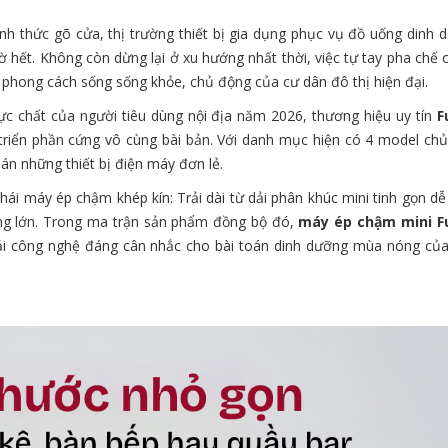
h thức gõ cửa, thị trường thiết bị gia dụng phục vụ đồ uống dinh d
 hết. Không còn dừng lại ở xu hướng nhất thời, việc tự tay pha chế 
 phong cách sống sống khỏe, chủ động của cư dân đô thị hiện đại.
ực chất của người tiêu dùng nội địa năm 2026, thương hiệu uy tín
F
triển phần cứng vô cùng bài bản. Với danh mục hiện có 4 model chủ
án những thiết bị điện máy đơn lẻ.
ái máy ép chậm khép kín: Trải dài từ dải phân khúc mini tinh gọn dễ
ng lớn. Trong ma trận sản phẩm đồng bộ đó,
máy ép chậm mini F
giải công nghệ đáng cân nhắc cho bài toán dinh dưỡng mùa nóng của