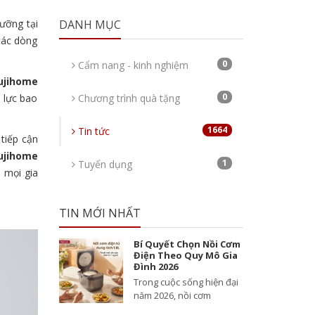
ưỡng tại
DANH MỤC
các dòng
0
Cẩm nang - kinh nghiệm
ujihome
0
 lực bao
Chương trình quà tặng
1664
Tin tức
 tiếp cận
ujihome
1
Tuyển dụng
 mọi gia
TIN MỚI NHẤT
Bí Quyết Chọn Nồi Cơm
Điện Theo Quy Mô Gia
Đình 2026
Trong cuộc sống hiện đại
năm 2026, nồi cơm