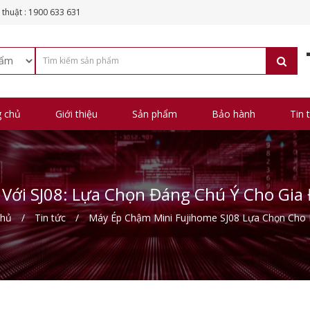
 thuật : 1900 633 631
g chủ
Giới thiệu
Sản phẩm
Bảo hành
Tin 
Với SJ08: Lựa Chọn Đáng Chú Ý Cho Gia 
chủ
Tin tức
Máy Ép Chậm Mini Fujihome SJ08 Lựa Chọn Cho