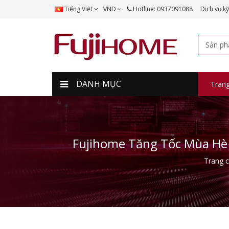
Tiếng Việt
VND
Hotline: 0937091088
Dịch vụ kỹ
DANH MỤC
Tran
Fujihome Tăng Tốc Mùa Hè 
Trang 