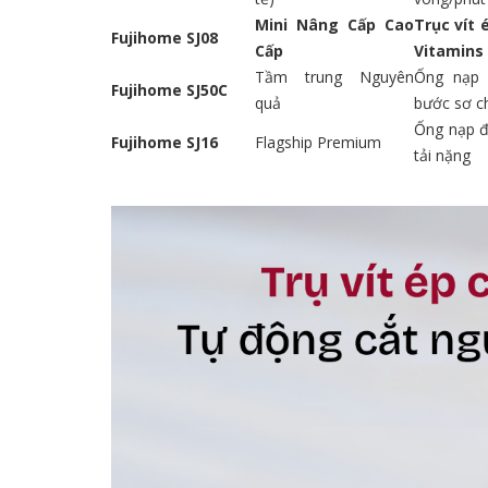
Mini Nâng Cấp Cao
Trục vít 
Fujihome SJ08
Cấp
Vitamins
Tầm trung Nguyên
Ống nạp 
Fujihome SJ50C
quả
bước sơ c
Ống nạp 
Fujihome SJ16
Flagship Premium
tải nặng