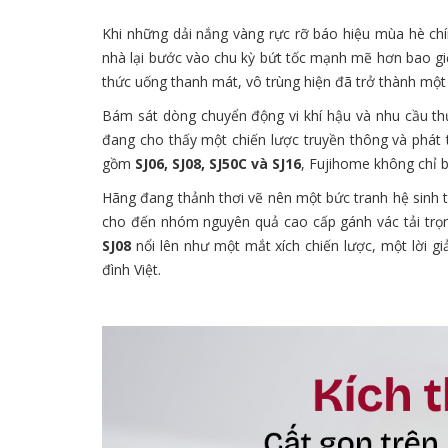
Khi những dải nắng vàng rực rỡ báo hiệu mùa hè chín
nhà lại bước vào chu kỳ bứt tốc mạnh mẽ hơn bao giờ
thức uống thanh mát, vô trùng hiện đã trở thành một
Bám sát dòng chuyển động vi khí hậu và nhu cầu th
đang cho thấy một chiến lược truyền thông và phát 
gồm
SJ06, SJ08, SJ50C và SJ16
, Fujihome không chỉ b
Hãng đang thảnh thơi vẽ nên một bức tranh hệ sinh th
cho đến nhóm nguyên quả cao cấp gánh vác tải trọ
SJ08
nổi lên như một mắt xích chiến lược, một lời 
đình Việt.