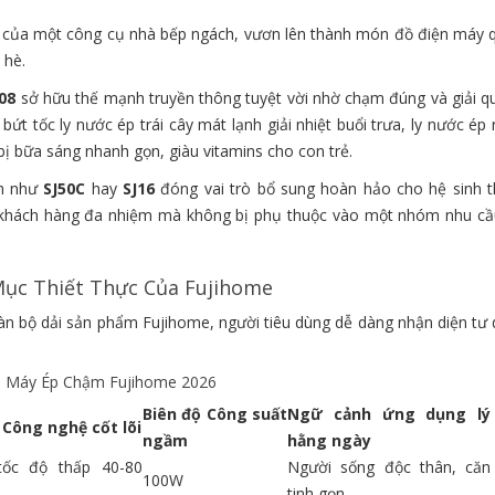
ị của một công cụ nhà bếp ngách, vươn lên thành món đồ điện máy 
 hè.
08
sở hữu thế mạnh truyền thông tuyệt vời nhờ chạm đúng và giải qu
ứt tốc ly nước ép trái cây mát lạnh giải nhiệt buổi trưa, ly nước ép
bị bữa sáng nhanh gọn, giàu vitamins cho con trẻ.
nh như
SJ50C
hay
SJ16
đóng vai trò bổ sung hoàn hảo cho hệ sinh th
p khách hàng đa nhiệm mà không bị phụ thuộc vào một nhóm nhu cầ
Mục Thiết Thực Của Fujihome
n bộ dải sản phẩm Fujihome, người tiêu dùng dễ dàng nhận diện tư d
ái Máy Ép Chậm Fujihome 2026
Biên độ Công suất
Ngữ cảnh ứng dụng lý
Công nghệ cốt lõi
ngầm
hằng ngày
 tốc độ thấp 40-80
Người sống độc thân, căn
100W
tinh gọn