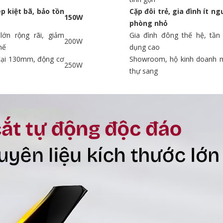
ép kiệt bã, bảo tồn
Cặp đôi trẻ, gia đình ít ng
150W
phòng nhỏ
lớn rộng rãi, giảm
Gia đình đông thế hệ, tần
200W
hế
dụng cao
đại 130mm, động cơ
Showroom, hộ kinh doanh mi
250W
thự sang