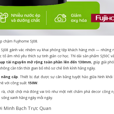
ép chậm Fujihome SJ08.
và SJ08 gánh vác nhiệm vụ khai phóng tệp khách hàng mới — những n
 tổ ấm nhỏ yêu thích sự tinh giản cơ học. Thì dải sản phẩm SJ50C và
nạp tài nguyên mở rộng toàn phần lên đến 130mm
, giúp giải p
hông cần tốn thời gian bổ nhỏ sơ chế lỉnh kỉnh hằng ngày.
 nâng cấp
. Thiết bị đạt được sự cân bằng tuyệt hảo giữa hình khối
mẽ với công suất
150W
.
rà, chật chội mà đóng vai trò như một nét chấm phá decor công n
en sống xanh hằng ngày mỗi ngày.
Đi Minh Bạch Trực Quan