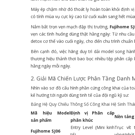
Máy ép chậm nhờ đó thoát ly hoàn toàn khỏi định v
có tính mùa vụ cực kỳ cao từ cuối xuân sang hết mùa
Nắm bắt trọn vẹn mạch đập thị trường,
Fujihome SJ
vẹn các tình huống dùng thật hằng ngày: Từ nhu cầu b
detox cơ thể vào cuối ngày, cho đến chu trình chuẩn 
Bên cạnh đó, việc hãng duy trì dải model song hà
thương hiệu thảnh thơi bao bọc nhiều tệp phân cấ
hằng ngày mỗi ngày.
2. Giải Mã Chiến Lược Phân Tầng Danh 
Nhìn vào sơ đồ cấu hình phần cứng công khai của toà
kế hướng tới người dùng tinh tế của đội ngũ kỹ sư:
Bảng Hệ Quy Chiếu Thông Số Công Khai Hệ Sinh Th
Mã hiệu Model
Định vị Phân cấp
Nền tảng 
sản phẩm
phân khúc
Entry Level (Mini kinh
Trục vít
Fujihome SJ06
tế)
vòng/phút