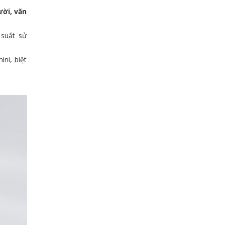
ười, văn
 suất sử
ni, biệt