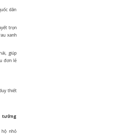
quốc dân
yết trọn
 rau xanh
ái, giúp
u đơn lẻ
uy thiết
 tưởng
 hộ nhỏ