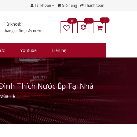
Tài khoản
Giỏ hàng
Thanh toán
0
0
0
Từ khoá:
thang nhôm
,
cây nước
...
tức
Youtube
Liên hệ
Đình Thích Nước Ép Tại Nhà
 Mùa Hè