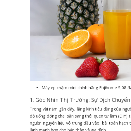
Máy ép chậm mini chính hãng Fujihome SJ08 đặt
1. Góc Nhìn Thị Trường: Sự Dịch Chuyể
Trong vài năm gần đây, lăng kính tiêu dùng của ngườ
đồ uống đóng chai sẵn sang thói quen tự làm (DIY) t
nguồn nguyên liệu vô trùng đầu vào, bài toán hạch to
lành mạnh hơn cho bản thân và gia đình.