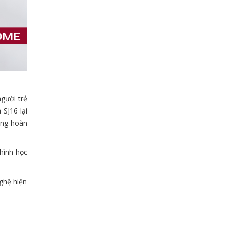
gười trẻ
 SJ16 lại
hóng hoàn
 hình học
ghệ hiện