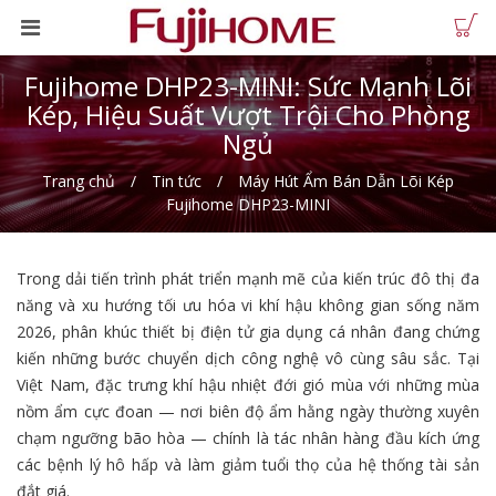
Fujihome DHP23-MINI: Sức Mạnh Lõi
Kép, Hiệu Suất Vượt Trội Cho Phòng
Ngủ
Trang chủ
Tin tức
Máy Hút Ẩm Bán Dẫn Lõi Kép
Fujihome DHP23-MINI
Trong dải tiến trình phát triển mạnh mẽ của kiến trúc đô thị đa
năng và xu hướng tối ưu hóa vi khí hậu không gian sống năm
2026, phân khúc thiết bị điện tử gia dụng cá nhân đang chứng
kiến những bước chuyển dịch công nghệ vô cùng sâu sắc. Tại
Việt Nam, đặc trưng khí hậu nhiệt đới gió mùa với những mùa
nồm ẩm cực đoan — nơi biên độ ẩm hằng ngày thường xuyên
chạm ngưỡng bão hòa — chính là tác nhân hàng đầu kích ứng
các bệnh lý hô hấp và làm giảm tuổi thọ của hệ thống tài sản
đắt giá.