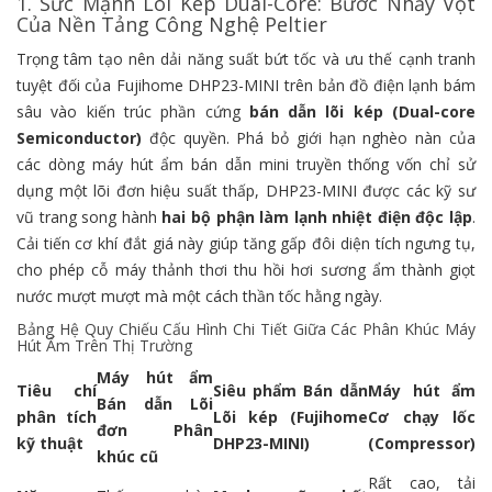
1. Sức Mạnh Lõi Kép Dual-Core: Bước Nhảy Vọt
Của Nền Tảng Công Nghệ Peltier
Trọng tâm tạo nên dải năng suất bứt tốc và ưu thế cạnh tranh
tuyệt đối của Fujihome DHP23-MINI trên bản đồ điện lạnh bám
sâu vào kiến trúc phần cứng
bán dẫn lõi kép (Dual-core
Semiconductor)
độc quyền. Phá bỏ giới hạn nghèo nàn của
các dòng máy hút ẩm bán dẫn mini truyền thống vốn chỉ sử
dụng một lõi đơn hiệu suất thấp, DHP23-MINI được các kỹ sư
vũ trang song hành
hai bộ phận làm lạnh nhiệt điện độc lập
.
Cải tiến cơ khí đắt giá này giúp tăng gấp đôi diện tích ngưng tụ,
cho phép cỗ máy thảnh thơi thu hồi hơi sương ẩm thành giọt
nước mượt mượt mà một cách thần tốc hằng ngày.
Bảng Hệ Quy Chiếu Cấu Hình Chi Tiết Giữa Các Phân Khúc Máy
Hút Ẩm Trên Thị Trường
Máy hút ẩm
Tiêu chí
Siêu phẩm Bán dẫn
Máy hút ẩm
Bán dẫn Lõi
phân tích
Lõi kép (Fujihome
Cơ chạy lốc
đơn Phân
kỹ thuật
DHP23-MINI)
(Compressor)
khúc cũ
Rất cao, tải