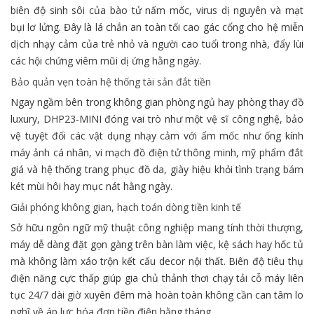
biên độ sinh sôi của bào tử nấm mốc, virus dị nguyên và mạt
bụi lơ lửng. Đây là lá chắn an toàn tối cao gác cổng cho hệ miễn
dịch nhạy cảm của trẻ nhỏ và người cao tuổi trong nhà, đẩy lùi
các hội chứng viêm mũi dị ứng hằng ngày.
Bảo quản vẹn toàn hệ thống tài sản đắt tiền
Ngay ngầm bên trong không gian phòng ngủ hay phòng thay đồ
luxury, DHP23-MINI đóng vai trò như một vệ sĩ công nghệ, bảo
vệ tuyệt đối các vật dụng nhạy cảm với ẩm mốc như ống kính
máy ảnh cá nhân, vi mạch đồ điện tử thông minh, mỹ phẩm đắt
giá và hệ thống trang phục đồ da, giày hiệu khỏi tình trạng bám
két mùi hôi hay mục nát hằng ngày.
Giải phóng không gian, hạch toán dòng tiền kinh tế
Sở hữu ngôn ngữ mỹ thuật công nghiệp mang tính thời thượng,
máy dễ dàng đặt gọn gàng trên bàn làm việc, kệ sách hay hốc tủ
mà không làm xáo trộn kết cấu decor nội thất. Biên độ tiêu thụ
điện năng cực thấp giúp gia chủ thảnh thơi chạy tải cỗ máy liên
tục 24/7 dài giờ xuyên đêm mà hoàn toàn không cần can tâm lo
nghĩ về áp lực hóa đơn tiền điện hằng tháng.