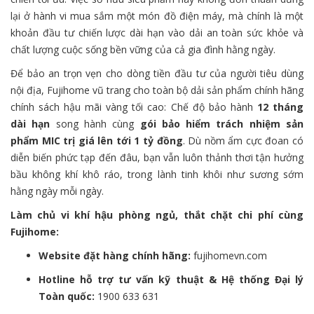
lại ở hành vi mua sắm một món đồ điện máy, mà chính là một
khoản đầu tư chiến lược dài hạn vào dải an toàn sức khỏe và
chất lượng cuộc sống bền vững của cả gia đình hằng ngày.
Để bảo an trọn vẹn cho dòng tiền đầu tư của người tiêu dùng
nội địa, Fujihome vũ trang cho toàn bộ dải sản phẩm chính hãng
chính sách hậu mãi vàng tối cao: Chế độ bảo hành
12 tháng
dài hạn
song hành cùng
gói bảo hiểm trách nhiệm sản
phẩm MIC trị giá lên tới 1 tỷ đồng
. Dù nồm ẩm cực đoan có
diễn biến phức tạp đến đâu, bạn vẫn luôn thảnh thơi tận hưởng
bầu không khí khô ráo, trong lành tinh khôi như sương sớm
hằng ngày mỗi ngày.
Làm chủ vi khí hậu phòng ngủ, thắt chặt chi phí cùng
Fujihome:
Website đặt hàng chính hãng:
fujihomevn.com
Hotline hỗ trợ tư vấn kỹ thuật & Hệ thống Đại lý
Toàn quốc:
1900 633 631