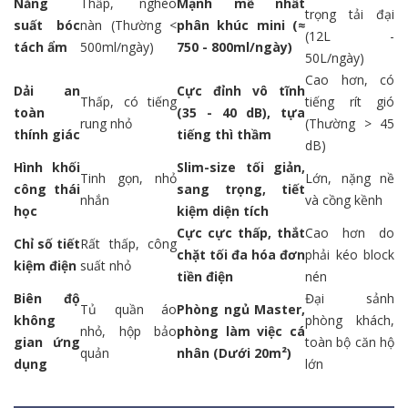
Năng
Thấp, nghèo
Mạnh mẽ nhất
trọng tải đại
suất bóc
nàn (Thường <
phân khúc mini (≈
(12L -
tách ẩm
500ml/ngày)
750 - 800ml/ngày)
50L/ngày)
Cao hơn, có
Dải an
Cực đỉnh vô tĩnh
Thấp, có tiếng
tiếng rít gió
toàn
(35 - 40 dB), tựa
rung nhỏ
(Thường > 45
thính giác
tiếng thì thầm
dB)
Hình khối
Slim-size tối giản,
Tinh gọn, nhỏ
Lớn, nặng nề
công thái
sang trọng, tiết
nhắn
và cồng kềnh
học
kiệm diện tích
Cực cực thấp, thắt
Cao hơn do
Chỉ số tiết
Rất thấp, công
chặt tối đa hóa đơn
phải kéo block
kiệm điện
suất nhỏ
tiền điện
nén
Biên độ
Đại sảnh
Tủ quần áo
Phòng ngủ Master,
không
phòng khách,
nhỏ, hộp bảo
phòng làm việc cá
gian ứng
toàn bộ căn hộ
quản
nhân (Dưới 20m²)
dụng
lớn