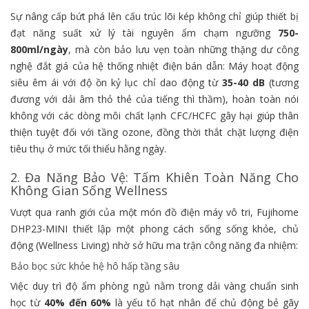
Sự nâng cấp bứt phá lên cấu trúc lõi kép không chỉ giúp thiết bị
đạt năng suất xử lý tài nguyên ẩm chạm ngưỡng
750-
800ml/ngày
, mà còn bảo lưu vẹn toàn những thặng dư công
nghệ đắt giá của hệ thống nhiệt điện bán dẫn: Máy hoạt động
siêu êm ái với độ ồn kỷ lục chỉ dao động từ
35-40 dB
(tương
đương với dải âm thỏ thẻ của tiếng thì thầm), hoàn toàn nói
không với các dòng môi chất lạnh CFC/HCFC gây hại giúp thân
thiện tuyệt đối với tầng ozone, đồng thời thắt chặt lượng điện
tiêu thụ ở mức tối thiểu hằng ngày.
2. Đa Năng Bảo Vệ: Tấm Khiên Toàn Năng Cho
Không Gian Sống Wellness
Vượt qua ranh giới của một món đồ điện máy vô tri, Fujihome
DHP23-MINI thiết lập một phong cách sống sống khỏe, chủ
động (Wellness Living) nhờ sở hữu ma trận công năng đa nhiệm:
Bảo bọc sức khỏe hệ hô hấp tầng sâu
Việc duy trì độ ẩm phòng ngủ nằm trong dải vàng chuẩn sinh
học từ
40% đến 60%
là yếu tố hạt nhân để chủ động bẻ gãy