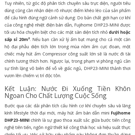
Tuy nhiên, từ góc độ phân tích chuyên sâu trực diện, người tiêu
dùng cũng cần nhận diện rõ nhược điểm khéo léo của sản phẩm
để cấu hình đúng ngữ cảnh sử dụng: Do bản chất giới hạn cơ khí
của công nghệ nhiệt điện bán dẫn, Fujihome DHP23-MINI được
tối ưu hóa chuyên biệt cho các mặt sàn diện tích nhỏ
dưới hoặc
sấp sỉ 20m²
. Nếu bạn cần xử lý ẩm bạt mạng cho cả một căn
hộ đại phẫu diện tích lớn trong mùa nồm ẩm cực đoan, một
chiếc máy hút ẩm Compressor công suất lớn sẽ là nước đi tài
chính tương thích hơn. Ngược lại, trong phạm vi phòng ngủ cần
sự tĩnh lặng vô biên để vỗ về giấc ngủ, DHP23-MINI thảnh thơi
vươn lên chiếm vị trí độc tôn.
Kết Luận: Nước Đi Xuống Tiền Khôn
Ngoan Cho Chất Lượng Cuộc Sống
Bước qua các dải phân tích cấu hình cơ khí chuyên sâu và lăng
kính lifestyle thời đại mới, máy hút ẩm bán dẫn mini
Fujihome
DHP23-MINI
chính là sự giao thoa xuất sắc giữa bước tiến công
nghệ tiên tiến, ngôn ngữ thiết kế công thái học và hiệu suất thực
chiến tối ưu. Việc sở hữu siêu phẩm này không đơn thuần dừng