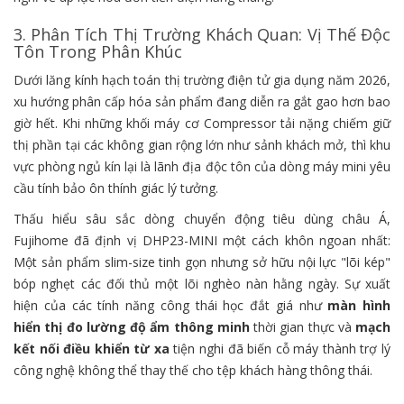
3. Phân Tích Thị Trường Khách Quan: Vị Thế Độc
Tôn Trong Phân Khúc
Dưới lăng kính hạch toán thị trường điện tử gia dụng năm 2026,
xu hướng phân cấp hóa sản phẩm đang diễn ra gắt gao hơn bao
giờ hết. Khi những khối máy cơ Compressor tải nặng chiếm giữ
thị phần tại các không gian rộng lớn như sảnh khách mở, thì khu
vực phòng ngủ kín lại là lãnh địa độc tôn của dòng máy mini yêu
cầu tính bảo ôn thính giác lý tưởng.
Thấu hiểu sâu sắc dòng chuyển động tiêu dùng châu Á,
Fujihome đã định vị DHP23-MINI một cách khôn ngoan nhất:
Một sản phẩm slim-size tinh gọn nhưng sở hữu nội lực "lõi kép"
bóp nghẹt các đối thủ một lõi nghèo nàn hằng ngày. Sự xuất
hiện của các tính năng công thái học đắt giá như
màn hình
hiển thị đo lường độ ẩm thông minh
thời gian thực và
mạch
kết nối điều khiển từ xa
tiện nghi đã biến cỗ máy thành trợ lý
công nghệ không thể thay thế cho tệp khách hàng thông thái.