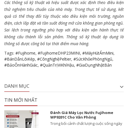
Các thông số kỹ thuật và hiệu suất được xác định theo điều kiện
thử nghiệm tiêu chuẩn của nhà máy. Trong thực tế sử dụng, kết
quả có thể thay đổi tùy thuộc vào điều kiện môi trường, nguồn
điện, cách lắp đặt và tần suất đóng mở cửa không gian phòng ngủ.
Sai lệch trong ngưỡng phù hợp với điều kiện vận hành thực tế
không cấu thành lỗi sản phẩm. Thông số kỹ thuật áp dụng là
thông số được công bố tại thời điểm mua hàng.
Tags:
#Fujihome
,
#FujihomeDHP23MINI
,
#MáyHútẨmMini
,
#BánDẫnLõiKép
,
#CôngNghệPeltier
,
#SứcKhỏePhòngNgủ
,
#BảoÔnHànhGiác
,
#QuảnTrịViKhíHậu
,
#GiaDụngNhậtBản
DANH MỤC
TIN MỚI NHẤT
Đánh Giá Máy Lọc Nước Fujihome
WP9201C Cho Văn Phòng
Trong bối cảnh chất lượng cuộc sống ngày