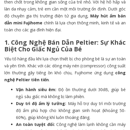
then chốt trong không gian sống của trẻ nhỏ. Với hệ hô hấp và
làn da nhạy cảm, trẻ em cần một môi trường ổn định. Dưới góc
độ chuyên gia thị trường điện tử gia dụng,
Máy hút ẩm bán
dẫn mini Fujihome
chính là lựa chọn thông minh, kinh tế và an
toàn cho các gia đình hiện đại.
1. Công Nghệ Bán Dẫn Peltier: Sự Khác
Biệt Cho Giấc Ngủ Của Bé
Yếu tố hàng đầu khi lựa chọn thiết bị cho phòng bé là sự an toàn
và yên tĩnh. Khác với các dòng máy nén (compressor) công suất
lớn thường gây tiếng ồn khó chịu, Fujihome ứng dụng
công
nghệ Peltier tiên tiến
.
Vận hành siêu êm:
Độ ồn thường dưới 30dB, giúp bé
ngủ sâu giấc mà không bị làm phiền.
Duy trì độ ẩm lý tưởng:
Máy hỗ trợ duy trì môi trường
độ ẩm phù hợp cho không gian sinh hoạt (khoảng 50-
60%), giúp không khí luôn thoáng đãng.
An toàn tuyệt đối:
Công nghệ làm lạnh không cần máy