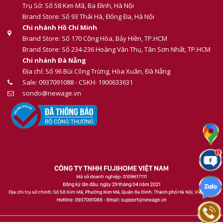
Trụ Sở: Số 58 Kim Mã, Ba Đình, Hà Nội
Brand Store: Số 93 Thái Hà, Đống Đa, Hà Nội
Chi nhánh Hồ Chí Minh
Brand Store: Số 170 Cộng Hòa, Bảy Hiền, TP.HCM
Brand Store: Số 234-236 Hoàng Văn Thụ, Tân Sơn Nhất, TP.HCM
Chi nhánh Đà Nẵng
Địa chỉ: Số 96 Bùi Công Trừng, Hòa Xuân, Đà Nẵng
Sale: 0937091088 - CSKH: 1900633631
sondo@newage.vn